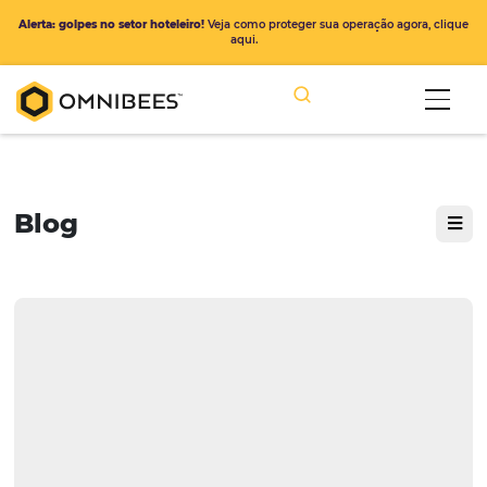
Alerta: golpes no setor hoteleiro!
Veja como proteger sua operação ago
aqui.
Blog