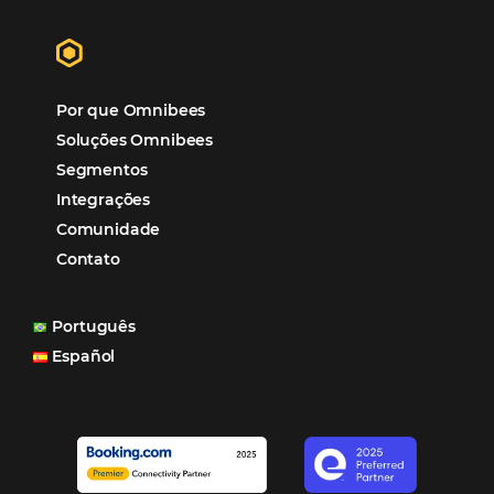
garantia de ganhos comerciais e operacionais”
Paula Medeiros – Gerente Comercial
Maceió, AL
Veja mais cases
Assine nossa
Newsletter
CADASTRAR
Alternative: