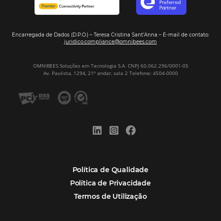
Assine nossa
Newsletter
CADASTRAR
Alternative:
Por que Omnibees
Soluções Omnibees
Segmentos
Integrações
Comunidade
Contato