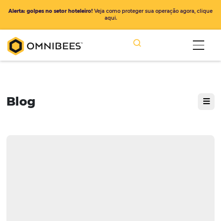
Alerta: golpes no setor hoteleiro!
Veja como proteger sua operação ago
aqui.
Blog