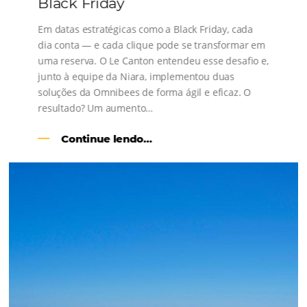
s
l
Como o Le Canton
Aumentou
em 1.000% Suas Vendas
na
Black Friday
Em datas estratégicas como a Black Friday, cada
dia conta — e cada clique pode se transformar e
uma reserva. O Le Canton entendeu esse desafio 
junto à equipe da Niara, implementou duas