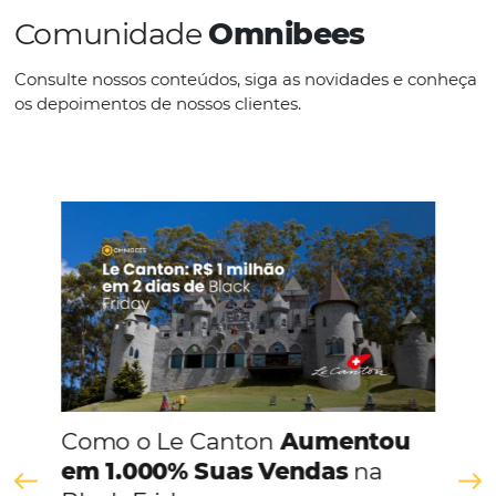
Aumento de +80% nas Reservas! Veja o Impact
Soluções de Distribuição Omnibees
Em
Distribuição
9 de dezembro de 2024
As Soluções de Distribuição da Omnibees aumentam os cana
vendas dos hotéis e pousadas e também auxiliam na centrali
gestão. Assim, menos tempo é gasto com tarefas manuais e o
de overbooking diminui. A Margot R. Libório,…
Comunidade
Omnibees
Consulte nossos conteúdos, siga as novidades e 
os depoimentos de nossos clientes.