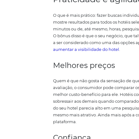
estética atraente e informações c
site para reserva de hotel
prec
estabelecimentos dos mais simp
Booking.com. Ele trabalha com c
de hotéis cadastrados.
Isto faz 
independentes
do ramo. Além de
propriedades ativas em 227 países
Quer saber mais? C
hotel precisa ter
Vantagens de c
em site de
rese
Os
sites de reservas
são desenv
comportamento do viajante que 