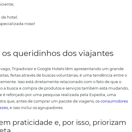
o viajante com a sua propriedade.
Dados colhidos pela Kodd
ores marcas de viagem do mundo na área de marketing digit
o últimos anos o tráfego nestes sites triplicaram.
Se você 
endas do seu hotel ou pousada, elaboramos este artigo para v
serviço eficiente;
ara reserva de hotel;
empresa especializada nisso!
s
são os queridinhos dos via
, como o Trivago, Tripadvisor e Google Hotels têm aprese