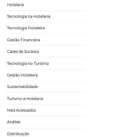
i, agência
Marketing para Hotéis
al, reforça essa
quer saber como
Turismo
ocê! Nele, você irá
Tecnologia em Hotelaria
Hotelaria
Tecnologia na Hotelaria
Tecnologia Hoteleira
Gestão Financeira
Cases de Sucesso
jantes
Tecnologia no Turismo
ntando um grande
Gestão Hoteleira