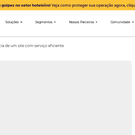
Alerta: golpes no setor hoteleiro!
Veja como proteger sua 
nibees
Soluções
Segmentos
Nossos Parceiro
a importância de um site com serviço eficiente