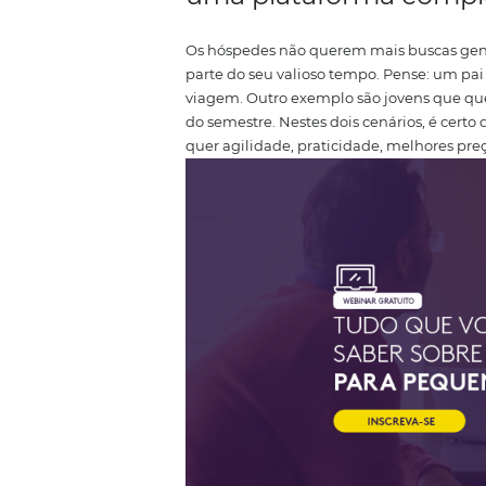
aumento em seu
tráfego orgâni
público viajante e vem crescen
comportamento do consumidor
afetando diretamente esse mer
empresa de viagens e tecnologi
visitam sites do segmento, em m
Os consumidores q
uma plataforma 
Os hóspedes não querem mais bu
parte do seu valioso tempo.
Pens
viagem. Outro exemplo são jov
do semestre. Nestes dois cenários
quer agilidade, praticidade, me