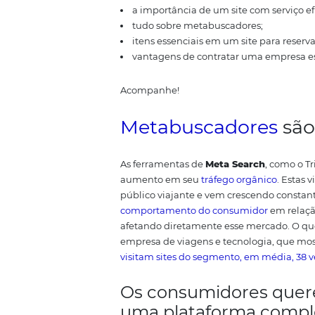
casos será o primeiro contato d
responsável por auxiliar as mai
ideia. Eles mostram que nos cinc
isso é possível e alavancar as v
encontrar:
a importância de um site com 
tudo sobre metabuscadores;
itens essenciais em um site p
vantagens de contratar uma 
Acompanhe!
Metabuscadore
As ferramentas de
Meta Search