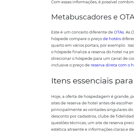
Esta tendência mostra um aume
Isso quer dizer que buscam por
de facilitar a comparação de serv
trabalham com este objetivo e
diversos sites levando em consi
características do hotel;
avaliações de outros hóspedes
limpeza;
conforto;
comida servida;
preços do período pesquisado
Com essas informações, é possíve