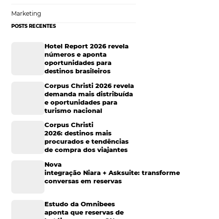
a tendência entre o
o fato de que o
Sustentabilidade
mbém está mudando,
Expedia, uma
Turismo e Hotelaria
, os
consumidores
Mais Acessados
Análise
 priorizam
Distribuição
Marketing
isam gastar grande
POSTS RECENTES
recisam planejar a
is com as provas
Hotel Report 2026 rev
números e aponta
ajante de hoje
oportunidades para
spedagem.
destinos brasileiros
Corpus Christi 2026 re