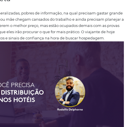
co
. Estas visitas, feitas através de buscas voluntárias, é um
do constantemente.
Isso está diretamente relacionado com 
em relação a busca e compra de produtos e serviços ta
cado.
O que é reforçado por uma pesquisa realizada pela 
a, que mostra que, antes de comprar um pacote de viagens
édia, 38 vezes
, e isso inclui os agrupadores.
uerem praticidade e, por isso,
completa
scas generalizadas, pobres de informação, na qual prec
e: um pai ou mãe chegam cansados do trabalho e ainda p
ens que querem o melhor preço, mas estão ocupados dema
, é certo que eles irão procurar o que for mais prático.
O vi
lhores preços e sinais de confiança na hora de buscar ho