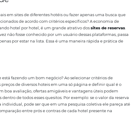
laras e de fácil acesso para o viajante.
Além de ferramenta
isa de um modelo de negócios que pense no consumidor e
les aos mais complexos.
Um bom exemplo de
site de res
omissões e descontos para os usuários e clientes, além d
com que o site
Booking.com
ofereça uma das maiores seleç
 ser um site de fácil usabilidade, oferece atualmente, 1.0
 e territórios.
onheça as
5 características que o websi
ontratar uma empresa espec
rva de hotel
olvidos como ferramentas de e-commerce focadas em hote
reserva online.
Eles possuem dezenas de funcionalidades 