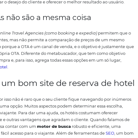
nto de viajantes que utilizam
metabuscadores
para enco
 sites que irão agregar várias informações em uma mesma 
iços.
Sites como Google Hotel Finder, TripAdvisor, Trivago 
 são conhecidos como metabuscadores.
Eles examinam o 
deração:
 sobre localização;
 e outros.
l combinar o desejo do cliente e oferecer o melhor resulta