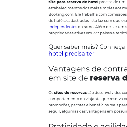
Metabuscadores 
Este é um conceito diferente de
hóspede compare o preço
de ho
quarto em vários portais, por e
o hóspede finalize a reserva do
direcionar o hóspede para um ca
inclusive o preço de
reserva dire
Itens essenciai
Hoje, a oferta de hospedagem é 
sites de reserva de hotel antes 
principalmente as vontades sing
desconto por cadastros, clube d
questões técnicas, um site de r