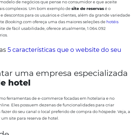
e OTAs não são a mesma coisa
OTAs
. As
Online Travel Agencies (como booking e expedia
téis
diferentes, mas não permite a comparação de preço
xemplo.
Isso porque a OTA é um canal de venda, e o objeti
 hotel na própria OTA. Diferente do metabuscador, que tem
nal de compra e, para isso, agrega todas essas opções em 
ta com o hotel.
s para um bom site de reserv
grande, por isso não é raro que o seu cliente fique naveg
de escolher uma opção.
Muitos aspectos podem determinar 
ulares do viajante. Para dar uma ajuda, os hotéis costum
e fidelidade e outras vantagens que agradam o cliente.
Qu
eserva precisa contar com um
motor de busca
robusto e ef