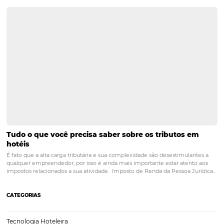
Saiba como calcular o valor da diária do seu hotel
Administrar um negócio de acomodação de qualquer tamanho não
tarefa fácil, mas os proprietários de pequenos hotéis e pousadas, em 
têm desafios únicos, pois combinam tudo, desde a fixação de preço
tarefas operacionais no dia…