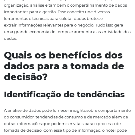
Em meio a tantas informações para serem cruzadas e
analisadas, a tecnologia surge como um facilitador. Afina
captar e analisar tantos dados manualmente é complica
tempo e pode gerar falhas. As
ferramentas
e soluções
tecnológicas para captação de dados são uma maneira e
de coletar informações de forma rápida e correta. Um e
interessante de um conceito cada vez mais utilizado nas
empresas e nos hotéis, é o de Business Intelligence
(ou Inteligência de Negócios), que se refere a captação,
organização, análise e também o compartilhamento de
importantes para a gestão. Esse conceito une diversas
ferramentas e técnicas para coletar dados brutos e
extrair informações relevantes para o negócio. Tudo isso
uma grande economia de tempo e aumenta a assertivi
dados.