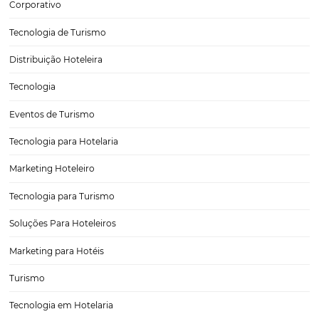
Tudo o que você precisa saber sobre os tributos
hotéis
É fato que a alta carga tributária e sua complexidade são desestimul
qualquer empreendedor, por isso é ainda mais importante estar ate
impostos relacionados a sua atividade. Imposto de Renda da Pessoa 
IRPJ O IRPJ é…
CATEGORIAS
Tecnologia Hoteleira
Gestão Financeira
Cases de Sucesso
Tecnologia no Turismo
Gestão Hoteleira