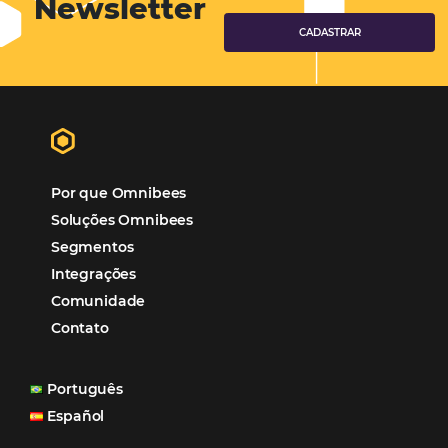
Tecnologia na Hotelaria
Mais Acessados
Análise
Distribuição
Marketing
POSTS RECENTES
Hotel Report 2026 revela números e apont
oportunidades para destinos brasileiros
Corpus Christi 2026 revela demanda mais