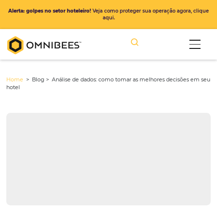
Alerta: golpes no setor hoteleiro!
Veja como proteger sua operação ago
aqui.
Home
> Blog >
Análise de dados: como tomar as melhores decis
hotel