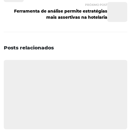
no embasamento das decisões tomadas, consegue uma
melhoria nas operações em todos os seus setores. Além d
uma vantagem competitiva em relação a hotéis que d
de forma manual e reativa, ou seja, após o problema aco
Outro ponto importante é que com informações relevan
sobre os hóspedes e sobre o público-alvo, a satisfação
dos
clientes
se torna um objetivo muito mais próximo de
alcançado. Gostou do nosso post sobre como a análise d
influencia na melhoria da tomada de decisões de um ho
Então aproveite para assinar a nossa newsletter. Assim, 
receberá as nossas atualizações diretamente no seu e-ma
POST ANTERIOR
Como o Business Intelligence ajuda a an