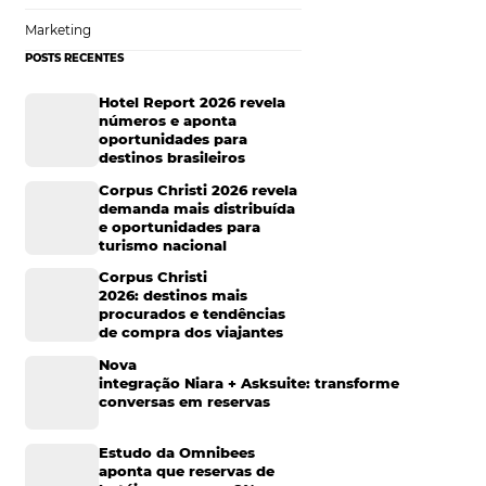
Hotelaria
Tecnologia na Hotelaria
ara a
gestão de
Mais Acessados
cas disponíveis e é
Análise
panha. Conheça as
Distribuição
Marketing
POSTS RECENTES
Hotel Report 2026 rev
 isso, existe o
números e aponta
oportunidades para
destinos brasileiros
Corpus Christi 2026 re
 empreendimento?