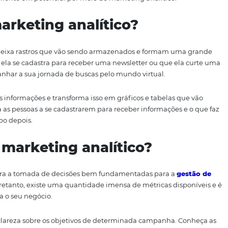
 essas informações, gerando relatórios completos e revelad
 passos sem saber onde pisa e sem conhecer o seu público-a
s precisas para atrair e
fidelizar hóspedes
.
frar o seu cliente em potencial por meio do marketing anal
 o marketing analítico?
a internet, deixa rastros que vão sendo armazenados e fo
 em que ela se cadastra para receber uma newsletter ou
el acompanhar a sua jornada de buscas pelo mundo virtua
ptura essas informações e transforma isso em gráficos e ta
 o que leva as pessoas a se cadastrarem para receber infor
pouco tempo depois.