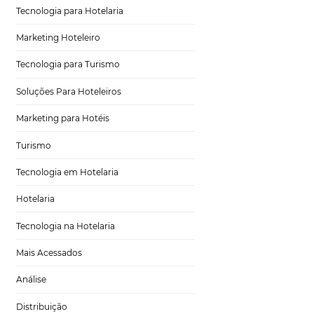
ores.
Distribuição Hoteleira
lvo. Pela análise
Tecnologia
Eventos de Turismo
ítico.
Tecnologia para Hotelaria
Marketing Hoteleiro
Tecnologia para Turismo
rmam uma grande
 que ela curte uma
Soluções Para Hoteleiros
l.
Marketing para Hotéis
belas que vão
Turismo
mações e o que faz
Tecnologia em Hotelaria