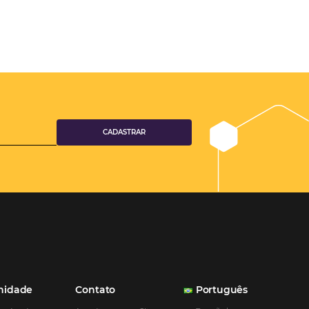
XIMO POST
eber os
 de ano?