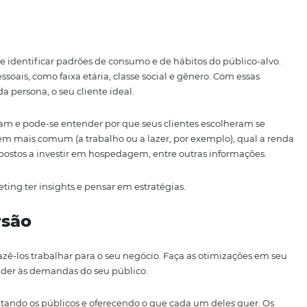
 em reservas? Virar uma referência no turismo da sua região
m ser feitas nessa etapa.
 chegar com as suas estratégias de marketing digital, pr
 A mais difundida é o
Google Analytics
. Gratuita e bastan
e o perfil dos usuários.
geram relatórios personalizados conforme os interesses d
ram, YouTube e outras, também contam com suas próprias m
s
interessante identificar padrões de consumo e de hábitos d
r dados pessoais, como faixa etária, classe social e gênero