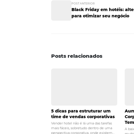
Quais as vanta
As vantagens do marketing analí
efetividade e reduz o tempo ga
O marketing analítico elimina 
você imagina que seus clientes 
Para a melhor execução dessa est
entre em contato com a
Omnib