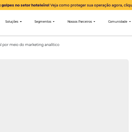
Alerta: golpes no setor hoteleiro!
Veja como proteger sua 
nibees
Soluções
Segmentos
Nossos Parceiro
nte potencial por meio do marketing analítico