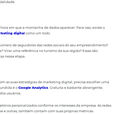
s do marketing analítico?
scindível para a tomada de decisões bem fundamentadas p
midor
. Entretanto, existe uma quantidade imensa de métri
 ou não para o seu negócio.
 preciso ter clareza sobre os objetivos de determinada cam
o dessa modalidade:
perdê-lo na hora em que a montanha de dados aparecer. Para
ano de
marketing digital
como um todo.
umentar o número de seguidores das redes sociais do seu