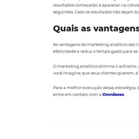
informações, já é possível traçar
A partir de então, as
métricas
se
hospedar no seu hotel, qual o t
média dos clientes e quanto ele
É o momento, então, de a equipe
Otimização de 
Depois de analisados os dados, é
site, blog e em suas redes soci
Coloque em prática as estratég
resultados começarão a aparecer
seguintes. Caso os resultados nã