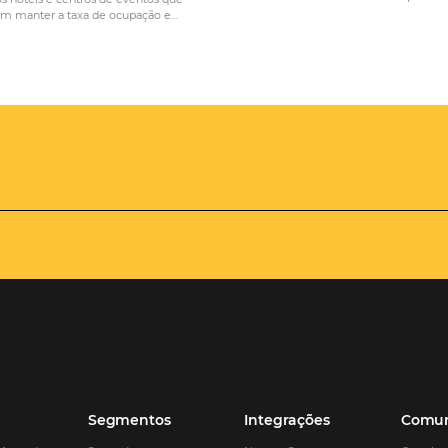
PRÓ
éis: alternativa
Como se organizar para rec
negócio
hóspedes nas festas de final