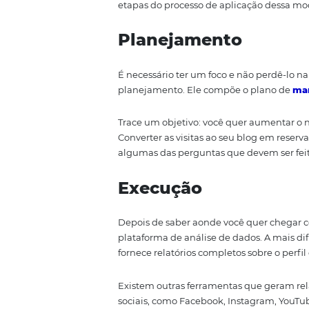
Quais as etapa
O marketing analítico é impre
relacionamento com o consu
difícil selecionar o que importa
Por isso, antes de mais nada, é
etapas do processo de aplicaçã
Planejamento
É necessário ter um foco e não 
planejamento. Ele compõe o pl
Trace um objetivo: você quer a