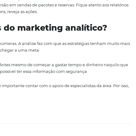
 um perfil da persona, o seu cliente ideal.
 aprofundam e pode-se entender por que seus clientes es
ipo de viagem mais comum (a trabalho ou a lazer, por exem
s estão dispostos a investir em hospedagem, entre outras 
 de marketing ter insights e pensar em estratégias.
conversão
 hora de fazê-los trabalhar para o seu negócio. Faça as ot
ais para atender às demandas do seu público.
ias segmentando os públicos e oferecendo o que cada um d
 na conversão em vendas de pacotes e reservas. Fique aten
o sejam bons, reveja as ações.