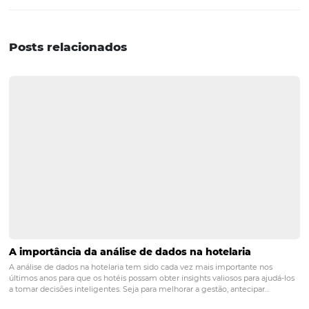
um blog, verifique a usabilidade de seu website para
smartphones e tablets, insira seu hotel no maps do Goog
aposte em audiovisuais bem produzidos para streaming
deste texto sobre as tendências do marketing digital par
hoteleiro em 2018? Então aproveite e assine a nossa news
Dessa forma você vai receber conteúdos como este dir
em seu e-mail!
POST ANTERIOR
5 dicas para o hotel atrair clientes onlin
PRÓXIMO POST
Saiba como usar a criatividade na hotelaria
para encantar seus hóspedes!