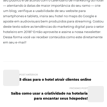
A tecnologia streaming permite a transmissão de áudio 
em tempo real e é muito utilizada em redes sociais. Além
os vídeos são conhecidos pelo alto nível de aceitação do
usuários — de acordo com o TechCrunch,
mais de 8 bil
vídeos ou 100 milhões de horas de vídeos são assisti
Facebook todos os dias
. Assim, no setor hoteleiro as
plataformas como YouTube, Facebook e Instagram Live 
meios de divulgar vídeos apresentando o
hotel
, mostra
conforto, eventos, diferenciais, depoimentos de clientes e
Aproveite o formato para fazer com que o seu conteúdo v
na web! Agora que você conhece as tendências do mark
digital para hotelaria em 2018, comece já o planejamen
próximo ano. Para isso, desenvolva conteúdos relevante
seu público e de acordo com o calendário de marketing 
— atentando à datas de maior importância do seu ramo 