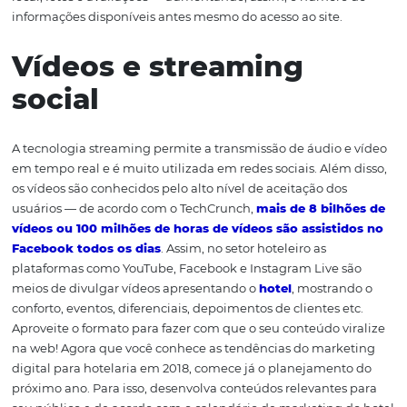
SEO local para hotéis
O SEO local se trata de uma
estratégia
que permite ao u
encontrar soluções próximas ao local em que ele está. P
exemplo: se ele pesquisar “hotel 3 estrelas”, o Google e
que ele busca hospedagens próximas a ele. Além disso, 
seu hotel esteja cadastrado no Google Maps, ou
Google
Negócio
, ele será geolocalizado no buscador, e isso sign
cada vez que alguém buscar pelo nome do seu
estabelecimento, ele aparecerá em destaque com um 
local, fotos e avaliações — aumentando, assim, o númer
informações disponíveis antes mesmo do acesso ao site.
Vídeos e streaming
social