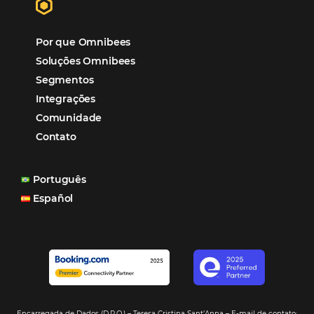
Distribuição
Marketing
POSTS RECENTES
Hotel Report 2026 revela números e apont
oportunidades para destinos brasileiros
Corpus Christi 2026 revela demanda mais
distribuída e oportunidades para turismo n
Corpus Christi 2026: destinos mais procur
tendências de compra dos viajantes