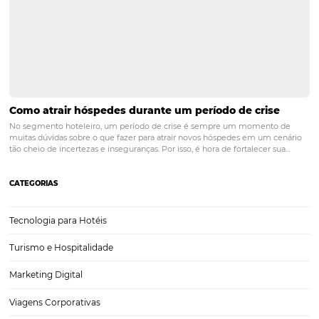
A importância da análise de dados na hotelaria
A análise de dados na hotelaria tem sido cada vez mais importante 
últimos anos para que os hotéis possam obter insights valiosos para 
a tomar decisões inteligentes. Seja para melhorar a gestão, antecipa
tendências e criar estratégias de…
O que os Hotéis podem esperar para Black Frida
Tenho conversado muito com colegas e amigos do mercado hotelei