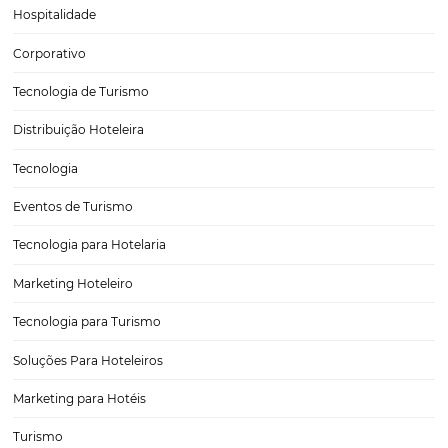
respeito das expectativas para Black Friday 2024 e, após vários insigh
reflexões, resolvi compartilhar alguns, afinal ser arquiteto de obra p
adianta muito... Ao invés de apenas…
Como atrair hóspedes durante um período de cri
No segmento hoteleiro, um período de crise é sempre um momen
muitas dúvidas sobre o que fazer para atrair novos hóspedes em um
tão cheio de incertezas e inseguranças. Por isso, é hora de fortalecer