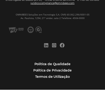
Nova integração Niara + Asksuite: transfo
conversas em reservas
Estudo da Omnibees aponta que reservas 
hotéis cresceram 8% em 2025
Assine nossa
Newsletter