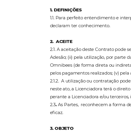
(iii) a Licenciada, ao aderi
Termo de Uso, utilização com
Software(s) Omnibees, declar
comerciais e operacionais q
As Partes, de comum acordo, 
1. DEFINIÇÕES
1.1. Para perfeito entendime
declaram ter conhecimento.
2. ACEITE
2.1. A aceitação deste Contr
Adesão; (ii) pela utilização, 
Omnibees (de forma direta ou