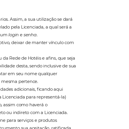
aforma do Software Omnibees são ferramentas que
fins,
não sendo garantido pela Licenciadora
da integral e exclusivamente a responsabilidade pel
edagem e política de cancelamento, devendo respon
a se sentir prejudicados em caso de cancelamento,
as de viagens e hóspedes, não é responsável por preç
 é responsável pelos repasses financeiros entre as
ônomas e não tem a participação da Licenciadora, nã