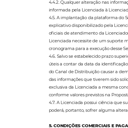
distribuídos por empresas d
através da comprovação da u
disponibilizado ao mesmo dur
4.1.5. É de ciência da Licenc
sendo de sua absoluta respon
monitorias periódicas.
4.2. O acesso remoto a plata
todavia, devem ser acessados
aplicações externas como “
W
4.3. Para ter acesso aos co
fornecidos pela Licenciadora
4.3.1. É de exclusiva respon
do Software Licenciado.
4.4. Para que a Licenciada po