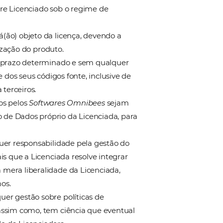
aça parte do quadro funcional da Licenciada, sendo q
e a Licenciada (se houver aprovação) de responsabilid
 por representante legal ou qualquer preposto.
, digitais e informáticos como válida e plenamente
plataforma do Software Licenciado sob o regime de
 Omnibees que será(ão) objeto da licença, devendo a
á-la perante a utilização do produto.
cenciado é feito por prazo determinado e sem qualqu
ição de propriedade dos seus códigos fonte, inclusive