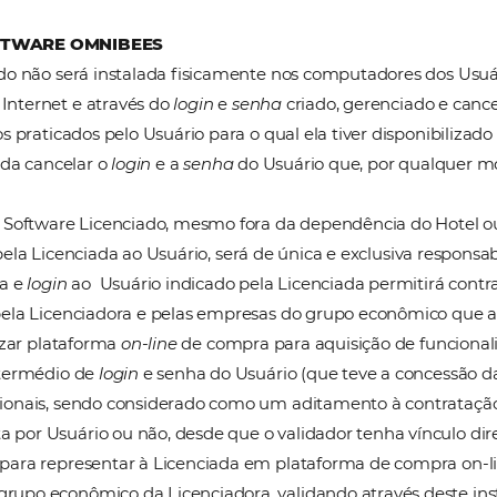
pecíficas dos componentes da Plataforma Omnibees.
e Proteção de Dados
 garante ter ciência de que os componentes da plat
crementar reservas de Quartos da Rede de Hotéis e a
to efetivo nessas reservas
, assumindo a Licencia
oftwares Omnibees, bem como pela política de hosp
ras e Agências de Viagens, e terceiros que venham 
qualquer responsabilidade.
ermediária financeira entre hotel, operadoras, agênci
e da Licenciada, qualidade dos quartos, nem tampouco
oras para o hotel, sendo que essas relações são aut
ão da Licenciadora em relações consumeristas.
A DO SOFTWARE OMNIBEES