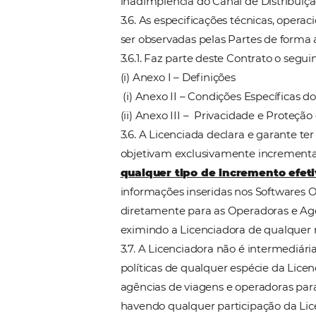
eventuais customizações, ne
3.4. A Licenciada desde já se
transferidos para a Licenci
cumprimento de finalidade c
3.5. A Licenciada reconhece 
sistema (já que a licença pe
(incluindo inadimplência dos
aliado ao fato que a Licenc
3.5.1. A Licenciada também r
cancelamento (quer tenha oco
inadimplência do Canal de D
3.6. As especificações técnic
ser observadas pelas Partes
3.6.1. Faz parte deste Contra
(i) Anexo I – Definições