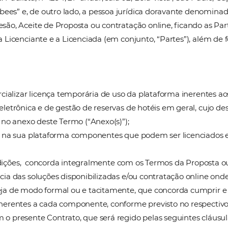
TECNOLOGIA E MARKETING HOTELEIRO LTDA
, p
e na Av. Paulista, nº 1294, 21º andar, sala 02, Bela Vi
u “Omnibees” e, de outro lado, a pessoa jurídica d
mo de Adesão, Aceite de Proposta ou contratação onli
as entre a Licenciante e a Licenciada (em conjunto, 
da a comercializar licença temporária de uso da plat
ribuição eletrônica e de gestão de reservas de hotéis
o contidas no anexo deste Termo (“Anexo(s)”);
sponibiliza na sua plataforma componentes que pod