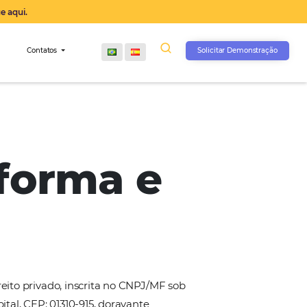
operação agora, clique aqui.
s
Comunidade
Contatos
lataforma e
s