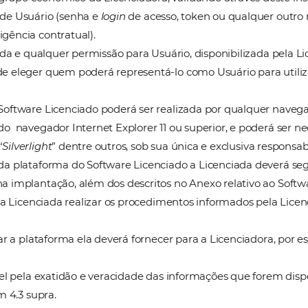
e Licenciado não será instalada fisicamente nos compu
 meio da Internet e através do
login
e
senha
criado,
 pelos atos praticados pelo Usuário para o qual ela t
da Licenciada cancelar o
login
e a
senha
do Usuário qu
taforma do Software Licenciado, mesmo fora da depen
ornecido pela Licenciada ao Usuário, será de única e 
ão de senha e
login
ao Usuário indicado pela Licenci
ibilizada pela Licenciadora e pelas empresas do gr
disponibilizar plataforma
on-line
de compra para aquis
sso por intermédio de
login
e senha do Usuário (que t
entas adicionais, sendo considerado como um aditam
proposta por Usuário ou não, desde que o validador 
 poderes para representar à Licenciada em platafor