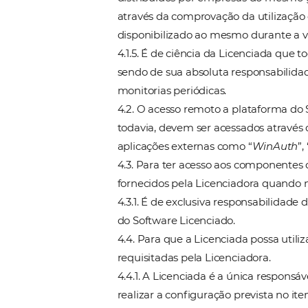
4.1. A plataforma do Softwar
mediante acesso remoto, por
única e exclusiva responsável
4.1.1. É de responsabilidade 
ela.
4.1.2. Qualquer acesso a pla
feito com o
login
e a
senha
f
ciência que a disponibilizaç
ferramenta adicional dispon
4.1.3. A Licenciadora poderá 
expressa a ciência que o ace
permitirá a adesão a ferram
reconhecimento do aceite em 
4.1.4. O Usuário também terá