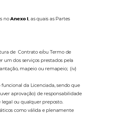
Termos da Proposta ou por intermédio de Termo de Ade
ntratação online onde constam o(s) componentes do
oncorda cumprir e observar as condições técnicas,
isto no respectivo Anexo.
 seguintes cláusulas e condições:
efinições constantes no
Anexo I
, as quais as Partes
eses: (i) Pela assinatura de Contrato e/ou Termo de
lo uso de qualquer um dos serviços prestados pela
treinamento de implantação, mapeio ou remapeio; (iv