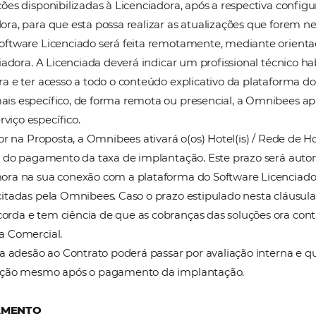
o mesmo grupo econômico da Licenciadora, validando 
tilização de Usuário (senha e
login
de acesso, token 
ante a vigência contratual).
iada que toda e qualquer permissão para Usuário, dispo
sabilidade eleger quem poderá representá-lo como Us
forma do Software Licenciado poderá ser realizada p
 através do navegador Internet Explorer 11 ou superio
inAuth
”, “
Silverlight
” dentre outros, sob sua única e 
mponentes da plataforma do Software Licenciado a Li
 quando na implantação, além dos descritos no Anexo
sabilidade da Licenciada realizar os procedimentos in
ssa utilizar a plataforma ela deverá fornecer para a L