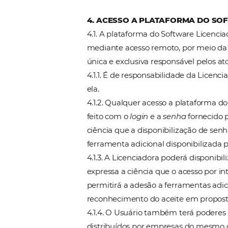
(i) Anexo II – Condições Es
(ii) Anexo III – Privacidade 
3.6. A Licenciada declara e
objetivam exclusivamente in
qualquer tipo de incremen
informações inseridas nos S
diretamente para as Operado
eximindo a Licenciadora de 
3.7. A Licenciadora não é int
políticas de qualquer espéci
agências de viagens e operad
havendo qualquer participaç
4. ACESSO A PLATAFORM