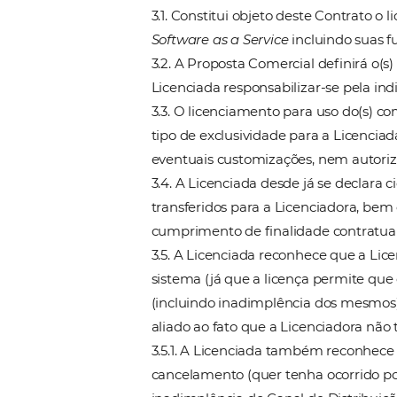
pelos pagamentos realizados;
2.1.2. A utilização ou contr
neste ato, a Licenciadora ter
perante a Licenciadora e/ou 
2.3
.
As Partes, reconhecem a 
eficaz.
3. OBJETO
3.1. Constitui objeto deste C
Software as a Service
incluin
3.2. A Proposta Comercial de
Licenciada responsabilizar-se
3.3. O licenciamento para u
tipo de exclusividade para a 