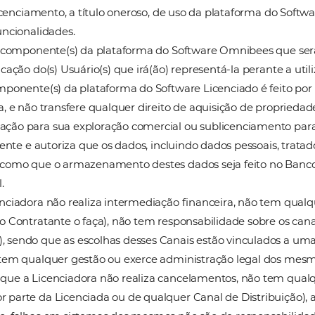
 (v) pela aceitação de Proposta Comercial.
atação poderá ser realizada por qualquer pessoa que f
á o direito de avaliar a contratação, o que não exim
terceiros, independentemente se a adesão foi gerada
forma de contratação por qualquer meios eletrônicos
ontrato o licenciamento, a título oneroso, de uso da 
do suas funcionalidades.
finirá o(s) componente(s) da plataforma do Software
 pela indicação do(s) Usuário(s) que irá(ão) represent
so do(s) componente(s) da plataforma do Software Li
Licenciada, e não transfere qualquer direito de aquis