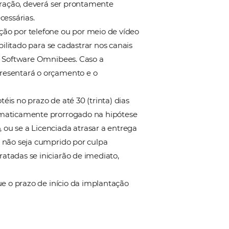
através deste instrumento sua aceitação, ratificad
ou qualquer outro meio de controle que venha a ser
nibilizada pela Licenciada é pessoal e intransferível,
uário para utilizar seus acessos, cabendo-lhe faze
or qualquer navegador, tendo alguns recursos que,
r, e poderá ser necessário que a Licenciada instale
exclusiva responsabilidade.
cenciada deverá seguir os procedimentos que lhe for
 relativo ao Software Licenciado.
formados pela Licenciadora para ter acesso a platafo
icenciadora, por escrito, as informações especificada