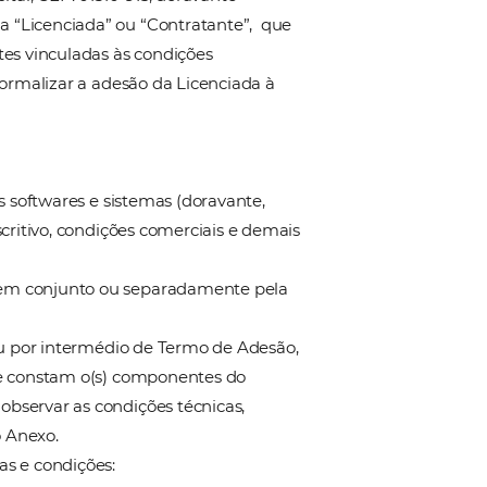
essoa jurídica de direito privado, inscrita no CNPJ/MF
sta , São Paulo, Capital, CEP: 01310-915, doravante
oravante denominada “Licenciada” ou “Contratante”, 
ne, ficando as Partes vinculadas às condições
“Partes”), além de formalizar a adesão da Licenciada 
aforma inerentes aos softwares e sistemas (doravante,
 em geral, cujo descritivo, condições comerciais e d
em ser licenciados em conjunto ou separadamente p