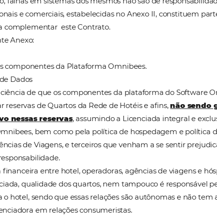
m autorização para sua exploração comercial ou subl
 declara ciente e autoriza que os dados, incluindo da
adora, bem como que o armazenamento destes dados s
ontratual.
que a Licenciadora não realiza intermediação financ
rmite que o Contratante o faça), não tem responsabili
 mesmos), sendo que as escolhas desses Canais estã
iadora não tem qualquer gestão ou exerce administra
econhece que a Licenciadora não realiza cancelament
rrido por parte da Licenciada ou de qualquer Canal
istribuição, falhas em sistemas dos mesmos não são 
as, operacionais e comerciais, estabelecidas no Anexo
 de forma a complementar este Contrato.
to o seguinte Anexo: