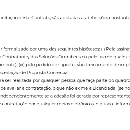
r a estas condições, concorda integralmente com os 
 recorrência das soluções disponibilizadas e/ou co
a quer seja de modo formal ou e tacitamente, que c
ue forem inerentes a cada componente, conforme prev
celebram o presente Contrato, que será regido pelas
nto e interpretação deste Contrato, são adotadas as d
ato pode ser formalizada por uma das seguintes hipót
por parte da Contratante
,
das Soluções Omnibees ou pe
 indiretamente); (iii) pelo pedido de suporte e/ou 