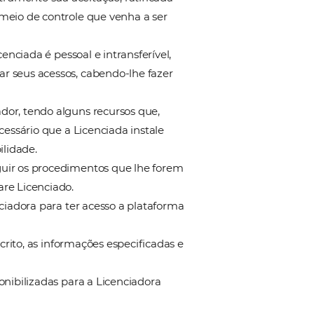
tadores dos Usuários. Assim, a sua utilização se dar
 gerenciado e cancelado pela Licenciada, a qual será 
iver disponibilizado um
login
e
senha
.
e, por qualquer motivo, deixar de manter vínculo c
dência do Hotel ou da Rede de Hotéis e afins, que se
exclusiva responsabilidade desta, sendo inclusive de 
ada permitirá contratar em seu nome qualquer
upo econômico que a mesma pertence.
ição de funcionalidades adicionais, ficando aqui
eve a concessão da Licenciada para representá-la)
ento à contratação, assim como haverá o
tenha vínculo direto ou indireto com a Licenciada.
ma de compra on-line para serviços e produtos