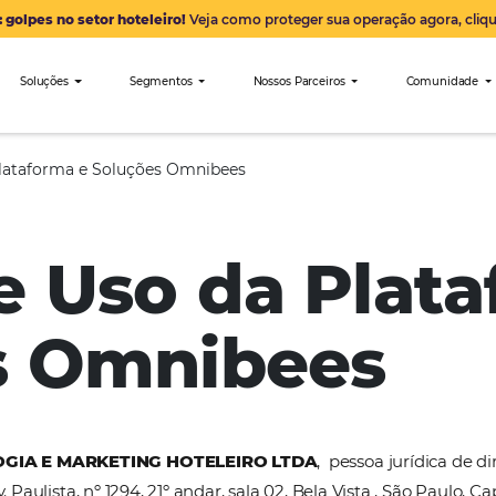
Alerta: golpes no setor hoteleiro!
Veja como proteger sua 
nibees
Soluções
Segmentos
Nossos Parceiro
 Uso da Plataforma e Soluções Omnibees
de Uso da P
ões Omnibee