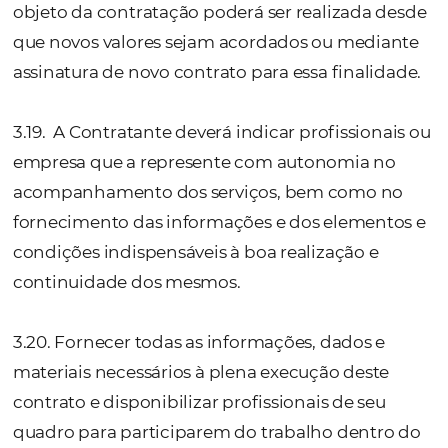
da CONTRATANTE.
Em nenhuma hipótese a propriedade do so
da Niara é parte deste Contrato, pelo que, a
sendo que também a NIARA não irá efetuar
qualquer desenvolvimento, ajuste ou altera
software do Contratante.
Eventuais trabalhos contratados e realizado
NIARA não implicam em cessão de código fo
NIARA permanecerá titular da propriedade
intelectual e por isso poderá comercializar 
utilizá-lo como melhor lhe aprouver.