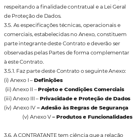
realização de desenvolvimentos conforme
previsto nos Anexos.
3.2. Os Anexos definirão o(s) componente(s)
plataforma do
Software Niara
que será(ão) 
da licença.
3.3. O licenciamento para uso do(s)
componente(s) da plataforma do Software
Licenciado é feito por prazo determinado e
qualquer tipo de exclusividade para a Licen
e não transfere qualquer direito de aquisiçã
propriedade dos seus códigos fonte, inclusi
eventuais customizações, nem autorização 