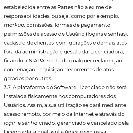
sua exploração comercial ou sublicenciame
para terceiros.
3.4. A Licenciada desde já se declara ciente 
autoriza que os dados, incluindo dados pess
tratados pelo
Software Niara
sejam transfer
para a NIARA, bem como que o armazenam
destes dados seja feito no Banco de Dados 
da NIARA, a critério exclusivo desta, mas s
respeitando a finalidade contratual e a Lei G
de Proteção de Dados.
3.5. As especificações técnicas, operacionais
comerciais, estabelecidas no Anexo, consti
parte integrante deste Contrato e deverão s