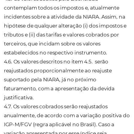
serviços, doravante que permitam uma ga
opções de realização de reservas para turis
viagens corporativas, eventos, etc.
3.21. As pessoas jurídicas que prestam dire
os serviços ao consumidor final serão
responsaveis isoladamente por arcar com 
as despesas, perdas e danos causados à
Contratante e/ou terceiros.
3.22. A NIARA realiza apenas a disponibiliza
produtos/licenciamento/desenvolvimento/
não tendo qualquer responsabilidade pelas
informações e serviços prestados por terceir