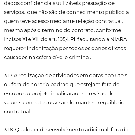
conforme as necessidades da CONTRATANT
sendo que eventuais projetos e contratação
deverão ser realizadas através de contrataç
expressa, contendo a descrição do escopo 
projeto, condições comerciais, cronograma,
contratadas e entregas esperadas, etc.
3.13. A NIARA
realizará a avaliação técnica v
identificar quais são as necessidades e hav
concordância das Partes com as condições
apresentadas, encontrando-se preenchido
requisitos previstos no presente Contrato, o
Contratante iniciará os trabalhos, desde que
indicação de quem conduzirá o projeto por