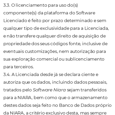
2.3
.
As Partes, reconhecem a forma de
contratação por qualquer meios eletrônicos
digitais e informáticos como válida e plen
eficaz.
3. OBJETO
a) LICENCIAMENTO
3.1. Constitui um dos objetos deste Termo d
licenciamento, a título oneroso, de uso da
plataforma do Software Licenciado sob o r
de
Software as a Service
e, a prestação dos
Serviços que estiver especificado nele, além