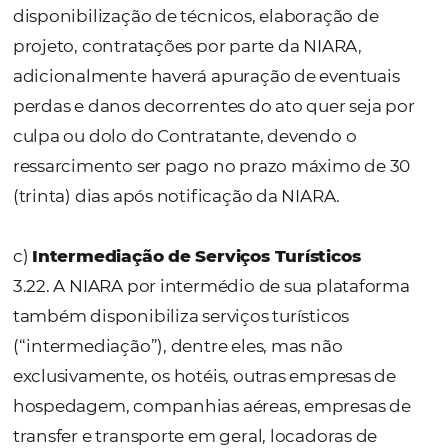
de divulgação, exploração ou utilização, se
autorização, de conhecimentos, informaçõe
dados confidenciais utilizáveis prestação de
serviços, que não são de conhecimento púb
quem teve acesso mediante relação contrat
mesmo após o término do contrato, confo
incisos XI e XII, do art. 195/LPI, facultando a
requerer indenização por todos os danos di
causados na esfera cível e criminal.
3.17.A realização de atividades em datas não
ou fora do horário padrão que estejam fora 
escopo do projeto implicarão em revisão de