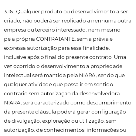
cronograma para a execução desse Serviço
específico.
3.11. Salvo se estabelecido contrariamente, 
poderá realizar ativação do serviço, porém s
prazo de até 30 (trinta) dias úteis a contar d
da identificação do pagamento da taxa de
implantação, a NIARA não tiver apoio ou se 
informações forem insuficientes por parte 
Contratante, a mesma concorda que a NIA
poderá iniciar as cobranças, salvo acordo
previamente realizado e expresso entre as Pa
b
) Desenvolvimento
3.12.
A NIARA poderá realizar desenvolvime