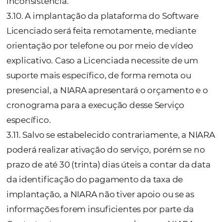
deverá seguir os procedimentos que lhe fo
fornecidos pela NIARA quando na implanta
além dos descritos no Anexo relativo Softwa
Licenciado.
3.8.1. É de exclusiva responsabilidade da
Licenciada realizar os procedimentos info
pela Licenciadora para ter acesso a platafo
Software Licenciado.
3.8.2. Sem prejuízo do disposto neste item, a
Licenciada poderá contratar os Serviços de
implantação do(s) componente(s) da plata
do Software(s) Licenciado(s), conforme vier 
acordado.