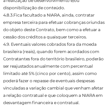
outra nota fiscal, corrigida, cujo prazo de
vencimento se dará em 5 (cinco) dias a cont
data da sua emissão.
4.3.6. Caso a NIARA discorde da Notificação
Divergência, a nota fiscal original deverá se
pela Contratante e as Partes, de boa-fé, anal
e discutirão a divergência visando a esclarec
no menor prazo possível.
4.3.7. Se as Partes concluírem que a Notific
Divergência é improcedente, então o valor 
pela Contratante será considerado final e
definitivo. Caso contrário, se entenderem q
Notificação de Divergência é procedente, o 