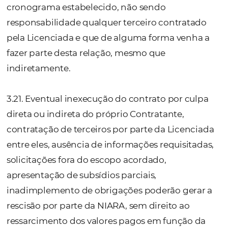
3.16. Qualquer produto ou desenvolvimento 
criado, não poderá ser replicado a nenhuma
empresa ou terceiro interessado, nem mes
pela própria CONTRATANTE, sem a prévia e
expressa autorização para essa finalidade,
inclusive após o final do presente contrato
vez ocorrido o desenvolvimento a propried
intelectual será mantida pela NIARA, sendo
qualquer atividade que possa ir em sentido
contrário sem autorização da desenvolvedo
NIARA, será caracterizado como descumpr
da presente cláusula poderá gerar configur