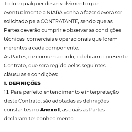
(“Anexo(s)”);
O
Software Niara
também disponibiliza na 
plataforma componentes que podem ser
licenciados em conjunto ou separadamente
Licenciadora;
O Cliente ao aderir a este Contrato, poderá
adquirir novos produtos através de Termo d
Adesão, aditamento, contratação online ou
tacitamente utilizando os produtos;
Todo e qualquer desenvolvimento que
eventualmente a NIARA venha a fazer deverá
solicitado pela CONTRATANTE, sendo que a
Partes deverão cumprir e observar as condi