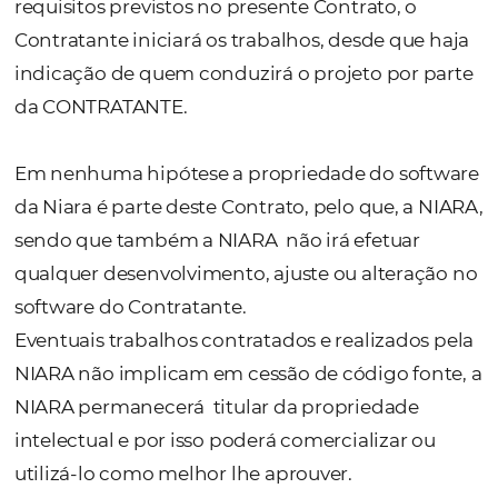
pela CONTRATANTE à NIARA, para que esta 
realizar as atualizações que forem necessária
ficando a NIARA isenta de qualquer
responsabilidade caso não haja o pedido de
atualização, ou se a mesma ocorrer e a Lice
não realizar conferência e sinalizar qualque
inconsistência.
3.10. A implantação da plataforma do Softw
Licenciado será feita remotamente, median
orientação por telefone ou por meio de víd
explicativo. Caso a Licenciada necessite de
suporte mais específico, de forma remota o
presencial, a NIARA apresentará o orçament