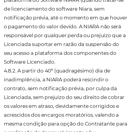
Divergência deverá ser enviada de forma esc
fundamentada e com os documentos que
comprovem as alegações.
4.3.1. Se a NIARA não receber a Notificação 
Divergência dentro do prazo estabelecido 
4.1 supra, o valor faturado será considerado f
definitivo.
4.3.2. Recebida a Notificação de Divergência
NIARA terá o prazo de até 5 dias para analisá
responder.
4.3.3. Na hipótese da NIARA concordar com 
Notificação de Divergência, ela deverá emiti