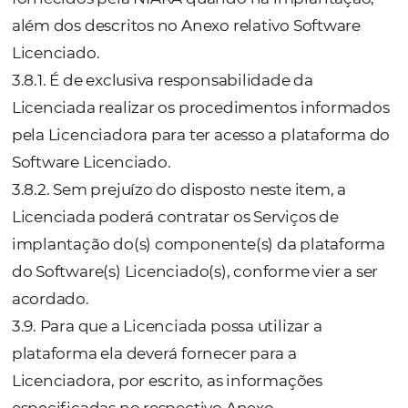
permissões de acesso de Usuário (logins e s
cadastro de clientes, configurações e demai
fora da administração e gestão da Licencia
ficando a NIARA isenta de qualquer reclam
condenação, requisição decorrentes de ato
gerados por outros.
3.7. A plataforma do Software Licenciado nã
instalada fisicamente nos computadores do
Usuários. Assim, a sua utilização se dará me
acesso remoto, por meio da Internet e atrav
login
e
senha
criado, gerenciado e cancela
Licenciada, a qual será a única e exclusiva