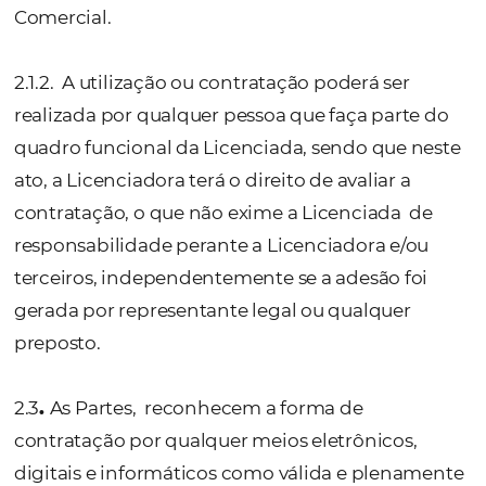
produtos, serviços e/ou desenvolvimentos
ser formalizadas por uma das seguintes hipó
(i) Pela assinatura de Contrato e/ou Termo 
Adesão; (ii) pela utilização, por parte da
Contratante
,
das Soluções NIARA ou pelo us
qualquer um dos serviços prestados pela N
(de forma direta ou indiretamente), a Contr
estará automaticamente declarando o seu a
sem qualquer ressalva,
aos termos e
condições aqui previstos
; (iii) pelo pedid
suporte e/ou treinamento de implantação,
mapeio ou remapeio; (iv) pelos pagamento