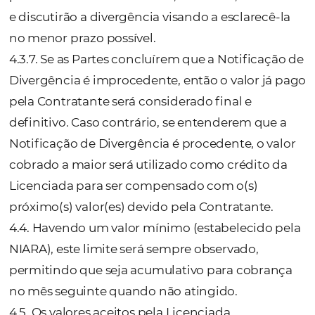
culpa ou dolo do Contratante, devendo o
ressarcimento ser pago no prazo máximo d
(trinta) dias após notificação da NIARA.
c)
Intermediação de Serviços Turísticos
3.22. A NIARA por intermédio de sua plataf
também disponibiliza serviços turísticos
(“intermediação”), dentre eles, mas não
exclusivamente, os hotéis, outras empresas 
hospedagem, companhias aéreas, empresa
transfer e transporte em geral, locadoras de
veículos e quaisquer outros fornecedores de