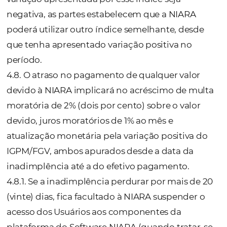
4. CONDIÇÕES COMERCIAIS E PAGAMEN
4.1. As condições comerciais aplicáveis a ca
produto/licenciamento/desenvolvimento/i
está definida no Anexo II.
4.2. A Contratante pagará para a NIARA o(s)
valor(es) estabelecidos quer seja na contrat
online, aceitação de proposta e/ou praticad
cobrança recorrente em função da utilizaçã
sistemas.
4.3. A Contratante terá o prazo de até 5 (cin
dias, a contar da data do recebimento da c
nota fiscal, para apontar qualquer inconsist
(“Notificação de Divergência”). A Notificaçã