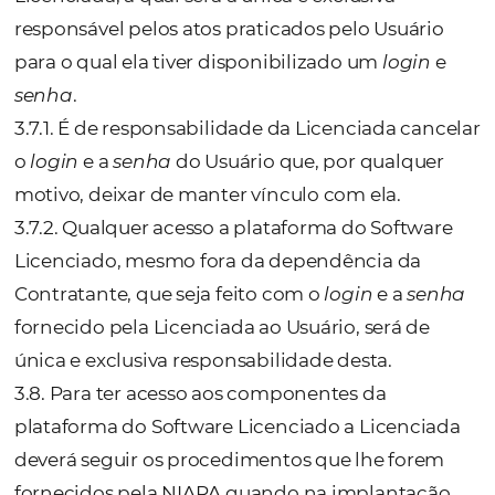
observadas pelas Partes de forma complem
à este Contrato.
3.5.1. Faz parte deste Contrato o seguinte An
(i) Anexo I –
Definições
(ii) Anexo II –
Projeto e Condições Comerci
(iii) Anexo III –
Privacidade e Proteção de 
(iv)
Anexo IV
– Adesão às Regras de Segu
(v)
Anexo V
– Produtos e Funcional
3.6. A CONTRATANTE tem ciência que a rela
estabelecida entre as Partes não a exime de
responsabilidades, ou seja, como por exemp
markup
, comissões, formas de pagamento,