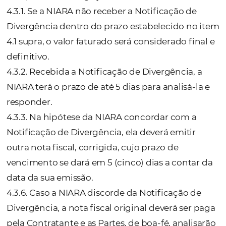
3.21. Eventual inexecução do contrato por c
direta ou indireta do próprio Contratante,
contratação de terceiros por parte da Licen
entre eles, ausência de informações requisit
solicitações fora do escopo acordado,
apresentação de subsídios parciais,
inadimplemento de obrigações poderão ger
rescisão por parte da NIARA, sem direito ao
ressarcimento dos valores pagos em função
disponibilização de técnicos, elaboração de
projeto, contratações por parte da NIARA,
adicionalmente haverá apuração de eventu
perdas e danos decorrentes do ato quer seja