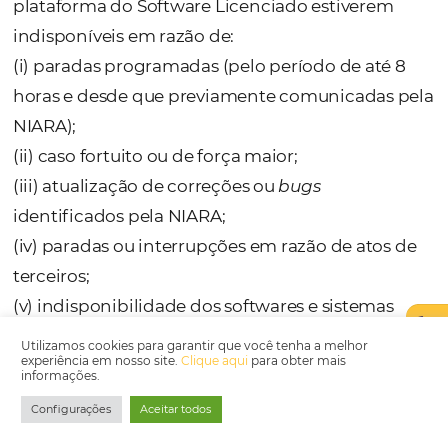
estabelecidos no respectivo instrumento.
4.6. Os valores descritos no item 4.5. serão
reajustados proporcionalmente ao reajuste
suportado pela NIARA, já no próximo
faturamento, com a apresentação da devid
justificativa.
4.7. Os valores cobrados serão reajustados
anualmente, de acordo com a variação posi
IGP-M/FGV (regra aplicável no Brasil). Caso 
variação apresentada por esse índice seja
negativa, as partes estabelecem que a NIAR
poderá utilizar outro índice semelhante, de
que tenha apresentado variação positiva no