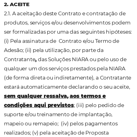
técnicas, comerciais e operacionais que fo
inerentes a cada componente.
As Partes, de comum acordo, celebram o pr
Contrato, que será regido pelas seguintes
cláusulas e condições:
1. DEFINIÇÕES
1.1. Para perfeito entendimento e interpreta
deste Contrato, são adotadas as definições
constantes no
Anexo I
, as quais as Partes
declaram ter conhecimento.
2. ACEITE
2.1. A aceitação deste Contrato e contrataçã