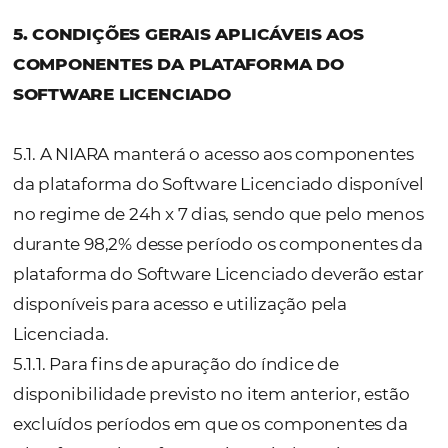
cobrado a maior será utilizado como crédit
Licenciada para ser compensado com o(s)
próximo(s) valor(es) devido pela Contratante
4.4. Havendo um valor mínimo (estabelecid
NIARA), este limite será sempre observado,
permitindo que seja acumulativo para cobr
no mês seguinte quando não atingido.
4.5. Os valores aceitos pela Licenciada
contemplam todos os impostos e, atualmen
incidentes sobre a atividade da NIARA. Assi
hipótese de qualquer alteração (i) dos impo
tributos e (ii) das tarifas e valores cobrados 
terceiros, que incidam sobre os valores