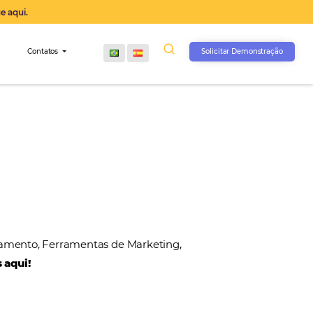
operação agora, clique aqui.
s
Comunidade
Contatos
, Gateways de Pagamento, Ferramentas de Marketin
 nossos parceiros aqui!