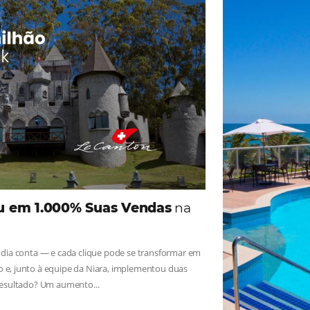
ade
Omnibees
iga as novidades e conheça os depoimentos de nossos c