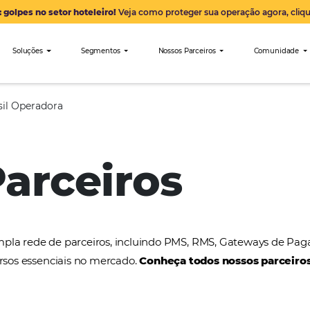
Alerta: golpes no setor hoteleiro!
Veja como proteger sua 
nibees
Soluções
Segmentos
Nossos Parceiro
WEM Brasil Operadora
 Parceiros
a uma ampla rede de parceiros, incluindo PMS, RMS
tros recursos essenciais no mercado.
Conheça todos