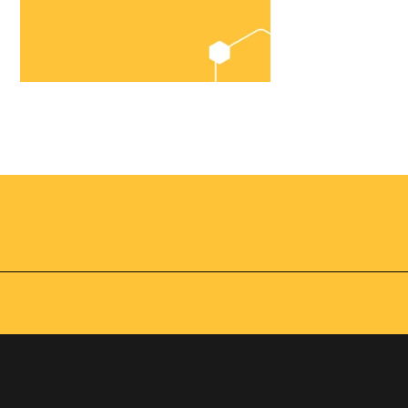
Chegou o
Omnibees
Academy
AS:
Presencial
fline
Torne-se um expert em
gestão hoteleira!
os no
Vagas Limitadas
vindas por
a simples e
apas do
INSCREVA-SE
adas de