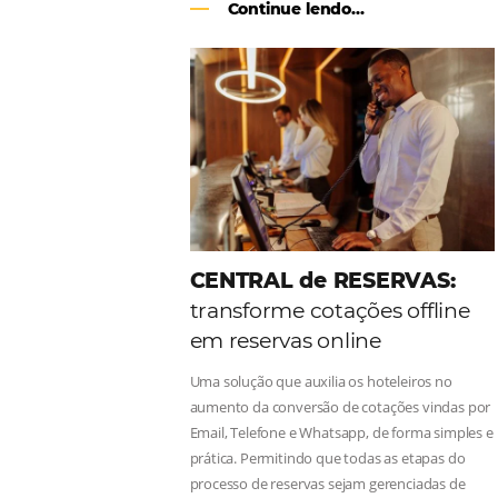
Como o Le Canton
Au
Black Friday
Em datas estratégicas como a Black 
uma reserva. O Le Canton entendeu 
soluções da Omnibees de forma ágil 
Continue lendo...