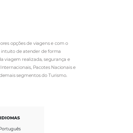
radora
por buscar as melhores opções de viagens e com o
dos passageiros, no intuito de atender de forma
 missão é levar há cada viagem realizada, segurança e
dagens Nacionais e Internacionais, Pacotes Nacionais
mo, Seguro Viagem e demais segmentos do Turismo.