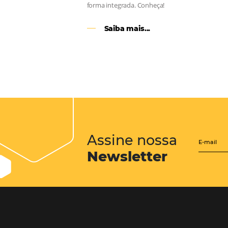
CENTRAL de RESERV
transforme cotações of
em reservas online
Uma solução que auxilia os hoteleir
aumento da conversão de cotações 
Email, Telefone e Whatsapp, de form
prática. Permitindo que todas as et
processo de reservas sejam gerenci
forma integrada. Conheça!