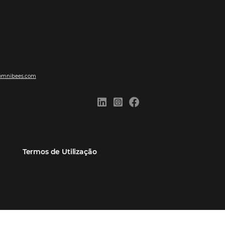
ões
Comunidade
Contato
eiros
Omnibees Academy
Atendimento ao Cliente
Parceiro
Blog
Reclame Aqui
Webinars Omnibees
Carreiras
Casos de Sucesso
Medidas de atuação