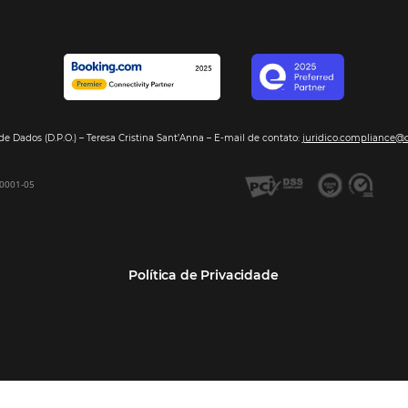
Segmentos
Integraç
Dados de Mercado
Pousadas
Nossos Parc
Inteligência de Dados
Hotéis
Seja nosso 
GDS Sabre, Amadeus
Redes Hoteleiras
Integração PMS
Resorts e Spas
Bee2Bee – Extranet
Agências de Viagens
Bee2Bee – Pagamento
Operadoras Turísticas
Seguro
TMCs
Bee2Bee – Operadora e
Empresas