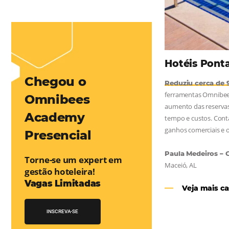
mentou em 1.000% Suas Vendas
na
Friday, cada dia conta — e cada clique pode se transformar em
esse desafio e, junto à equipe da Niara, implementou duas
e eficaz. O resultado? Um aumento...