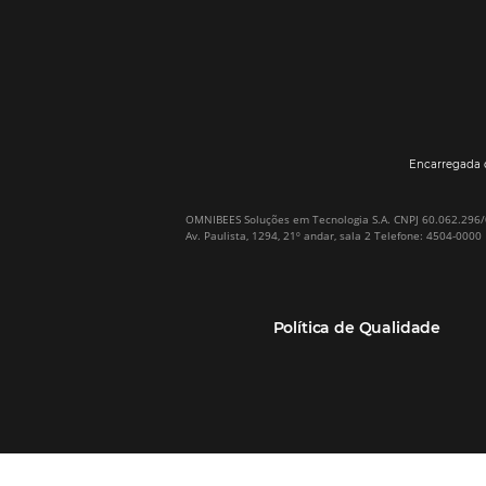
Por que Omnibees
Soluções Omnibees
Sobre a Omnibees
HotéisNet / Operadoras
A Omnibees em números
Gestor de Canais
Nossos Clientes
Bee2Pay Pagamentos
Nossa Equipe
Seguros
Casos de Sucesso
Motor de Reservas
Projeto PT
Website
(RGPC) – Portugal
Central de Reservas
Calculadora de ROI
CRM e Automação de