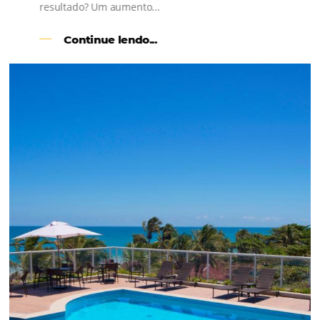
l
Como o Le Canton
Aumentou
em 1.000% Suas Vendas
na
Black Friday
Em datas estratégicas como a Black Friday, cada
dia conta — e cada clique pode se transformar e
uma reserva. O Le Canton entendeu esse desafio 
junto à equipe da Niara, implementou duas
soluções da Omnibees de forma ágil e eficaz. O
resultado? Um aumento...