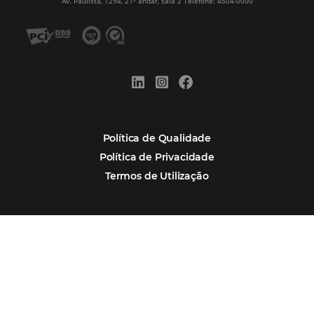
Alternative:
Por que Omnibees
Soluções Omnibees
Segmentos
Integrações
Comunidade
Contato
Português
Español