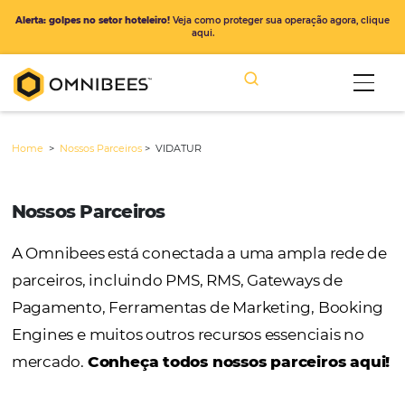
Alerta: golpes no setor hoteleiro!
Veja como proteger sua operação ago
aqui.
Home
>
Nossos Parceiros
>
VIDATUR
Nossos Parceiros
A Omnibees está conectada a uma ampla r
parceiros, incluindo PMS, RMS, Gateways de
Pagamento, Ferramentas de Marketing, Bo
Engines e muitos outros recursos essenciais