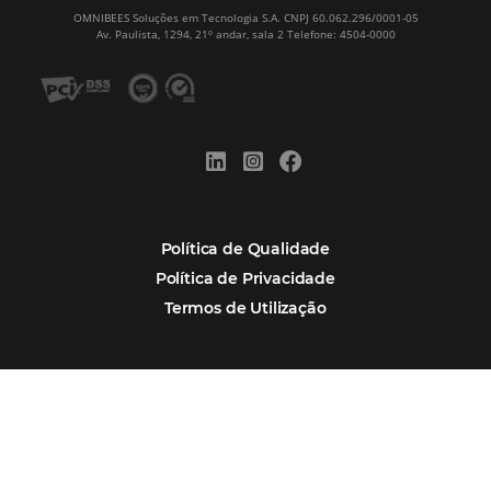
CADASTRAR
Alternative:
Por que Omnibees
Soluções Omnibees
Segmentos
Integrações
Comunidade
Contato
Português