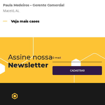
Hotéis Ponta Verde:
Cliente Omni
“O uso d
Reduziu cerca de 90% o processo manual.
ferramentas Omnibees com certeza vem contribuindo p