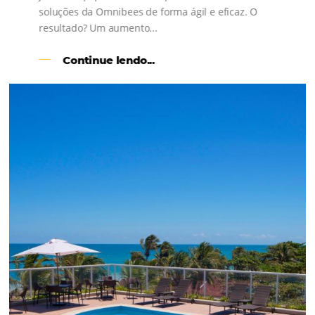
l
Como o Le Canton
Aumentou
em 1.000% Suas Vendas
na
Black Friday
Em datas estratégicas como a Black Friday, cada
dia conta — e cada clique pode se transformar e
uma reserva. O Le Canton entendeu esse desafio 
junto à equipe da Niara, implementou duas
soluções da Omnibees de forma ágil e eficaz. O
resultado? Um aumento...