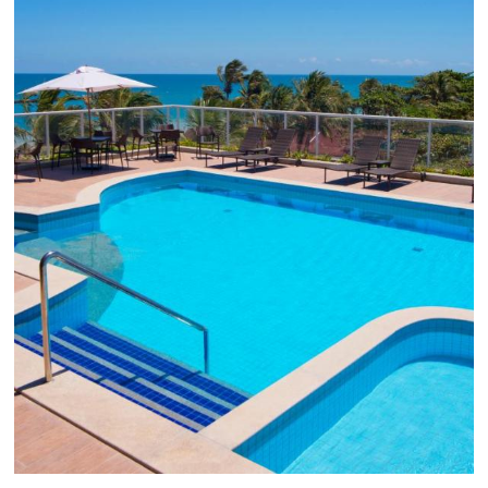
Black Friday
Em datas estratégicas como a Black Friday, cada
dia conta — e cada clique pode se transformar e
uma reserva. O Le Canton entendeu esse desafio 
junto à equipe da Niara, implementou duas
soluções da Omnibees de forma ágil e eficaz. O
resultado? Um aumento...
Continue lendo...