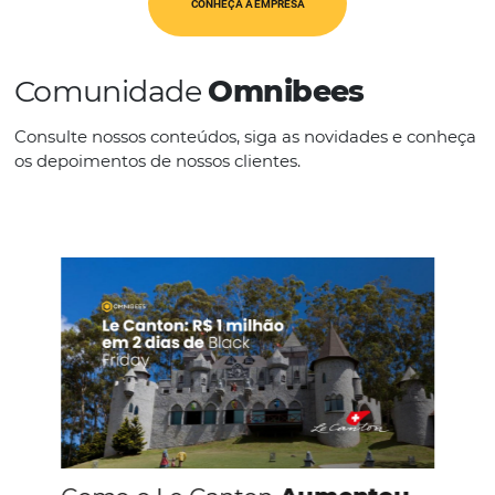
IDIOMAS
Espanhol
Francês
Inglês
Português
CONHEÇA A EMPRESA
Comunidade
Omnibees