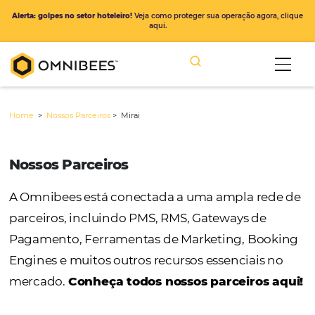
Alerta: golpes no setor hoteleiro!
Veja como proteger sua operação ago
aqui.
Home
>
Nossos Parceiros
>
Mirai
Nossos Parceiros
A Omnibees está conectada a uma ampla r
parceiros, incluindo PMS, RMS, Gateways de
Pagamento, Ferramentas de Marketing, Bo
Engines e muitos outros recursos essenciais