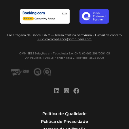
Assine nossa
Newsletter
CADASTRAR
Alternative:
Por que Omnibees
Soluções Omnibees