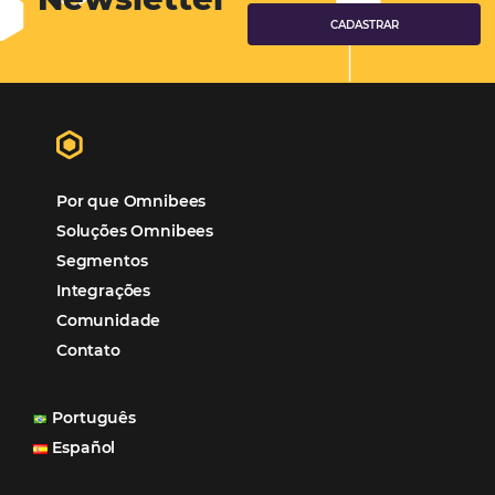
Hotéis Ponta Verde:
Cliente Omni
“O uso d
Reduziu cerca de 90% o processo manual.
ferramentas Omnibees com certeza vem contribuindo p
aumento das reservas, produtividade e rentabilidade, a
reduzir tempo e custos. Contar com a parceria da Omni
garantia de ganhos comerciais e operacionais”
Paula Medeiros – Gerente Comercial
Maceió, AL
Veja mais cases