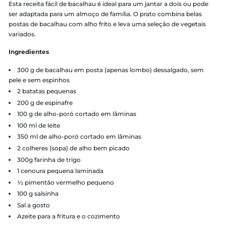
Dificuldade:
Fácil
Tempo de preparo:
Rápida
Rendimento:
2 porções
Esta receita fácil de bacalhau é ideal para um jantar a dois o
ser adaptada para um almoço de família. O prato combina b
postas de bacalhau com alho frito e leva uma seleção de veg
variados.
Ingredientes
300 g de bacalhau em posta (apenas lombo) dessalgado,
pele e sem espinhos
2 batatas pequenas
200 g de espinafre
100 g de alho-poró cortado em lâminas