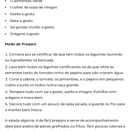
A Salada Algarvia é uma amostra da culinária portuguesa, qu
como uma luva nos nossos dias de calor. O sabor é agradáve
combina perfeitamente com o verão brasileiro.
Vale lembrar que você pode deixar essa salada ainda mais c
e turbinada! É só adicionar ingredientes extras como cubos 
frango desfiado ou grelhado, pedaços de queijo (como queij
ou queijo branco) e fatias de pão torrado ou croutons crocan
A receita que vamos seguir é a versão base, para você usar a
criatividade depois.
Ingredientes
1 tomate médio
1 pepino
½ pimentão vermelho