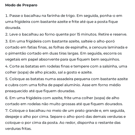
100 ml de leite
350 ml de alho-poró cortado em lâminas
2 colheres (sopa) de alho bem picado
300g farinha de trigo
1 cenoura pequena laminada
½ pimentão vermelho pequeno
100 g salsinha
Sal a gosto
Azeite para a fritura e o cozimento
Modo de Preparo
Passe o bacalhau na farinha de trigo. Em seguida, ponha
uma frigideira com bastante azeite e frite até que a posta fiq
dourada.
Leve o bacalhau ao forno quente por 15 minutos. Retire e r
Em uma frigideira com bastante azeite, salteie o alho-por
cortado em fatias finas, as folhas de espinafre, a cenoura la
o pimentão cortado em duas tiras largas. Em seguida, escorr