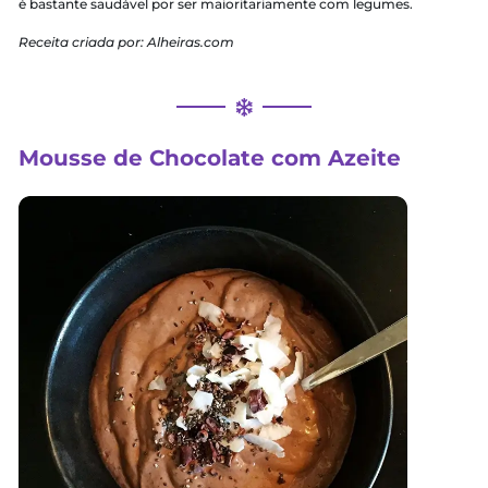
1 cebola pequena
½ pimentão verde
1 colher de sopa de vinagre
Azeite a gosto
Salsa a gosto
Sal grosso moído a gosto
Orégano a gosto
Modo de Preparo
Comece por se certificar de que tem todos os legumes r
os ingredientes na bancada.
Lave bem todos os legumes certificando-se de que retire 
sementes tanto do tomate como do pepino para não criare
Corte a cebola, o tomate, os pimentões, e o pepino em p
cubos e junte-os todos numa taça grande.
Tempere tudo com sal a gosto, azeite e vinagre. Polvilhe 
orégano e mexa bem.
Decore tudo com um pouco de salsa picada, e guarde no f