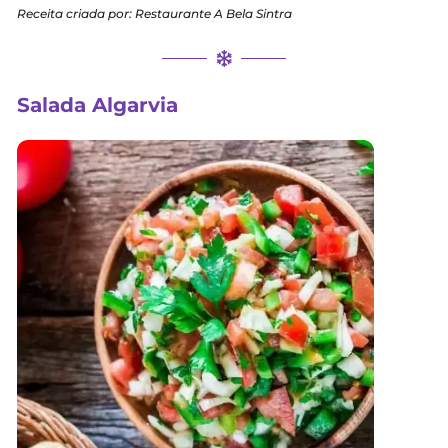
vegetais em papel absorvente para que fiquem bem sequinh
Corte as batatas em rodelas finas e tempere com a salsin
colher (sopa) de alho picado, sal a gosto e azeite.
Coloque as batatas numa assadeira pequena com bastante
e cubra com uma folha de papel alumínio. Asse em forno m
preaquecido até que fiquem douradas.
Em uma frigideira com azeite, frite uma colher (sopa) de a
cortado em rodelas não muito grossas até que fiquem dour
Coloque o bacalhau no meio de um prato grande e, em se
despeje o alho por cima. Separe o alho-poró das demais verd
coloque-o por cima da posta. Ao redor, disponha o restante
verduras fritas.
Receita criada por: Restaurante A Bela Sintra
Salada Algarvia