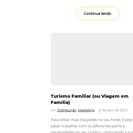
Comple
Em
Distribuição
Para criar estratégi
existentes no setor 
Continue lendo