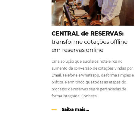
Como o Le Canton
Au
Black Friday
Em datas estratégicas como a Black 
uma reserva. O Le Canton entendeu 
soluções da Omnibees de forma ágil
Continue lendo…