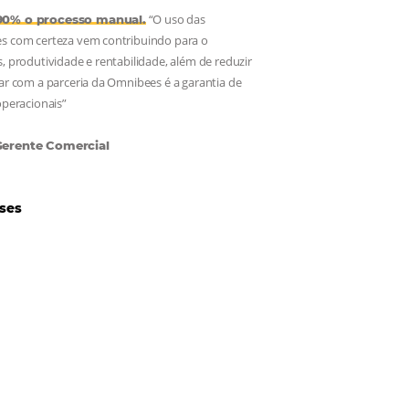
Hotéis Ponta Verde:
Cliente Omnibees
“O uso das
Reduziu cerca de 90% o processo manual.
ferramentas Omnibees com certeza vem contribuindo para o