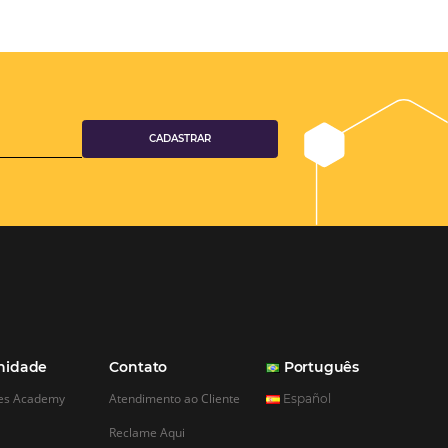
aumento das reservas, produtividade e rentabilidade, além de re
tempo e custos. Contar com a parceria da Omnibees é a garanti
ganhos comerciais e operacionais”
Paula Medeiros – Gerente Comercial
Maceió, AL
Veja mais cases