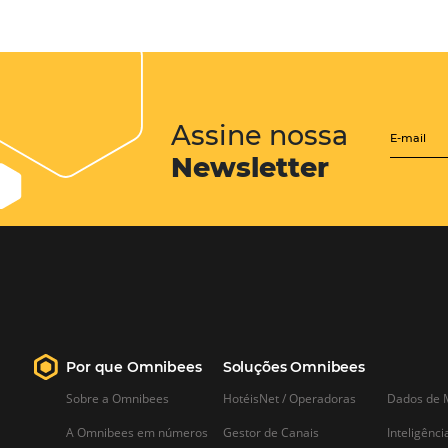
CENTRAL de RESERV
transforme cotações of
em reservas online
Uma solução que auxilia os hoteleir
aumento da conversão de cotações 
Email, Telefone e Whatsapp, de form
prática. Permitindo que todas as et
processo de reservas sejam gerenci
forma integrada. Conheça!
Saiba mais…