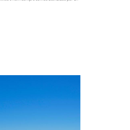
iste e
Como escolher um software para
otimizar as vendas do hotel?
Em
Distribuição
15 de agosto de 2017
o) refere-
Decidir como escolher um software pode ser 
ços pela
tarefa trabalhosa. Existem várias soluções
nicos, como
disponíveis e nem sempre somos atendidos p
iu a
profissional que conhece a nossa realidade. A
abandona o
primeira dica é que você não se concentre nas
funcionalidades do sistema,…