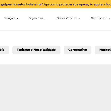
Alerta: golpes no setor hoteleiro!
Veja como proteger sua 
nibees
Soluções
Segmentos
Nossos Parceiro
a para Hotéis
Turismo e Hospitalidade
Corpo