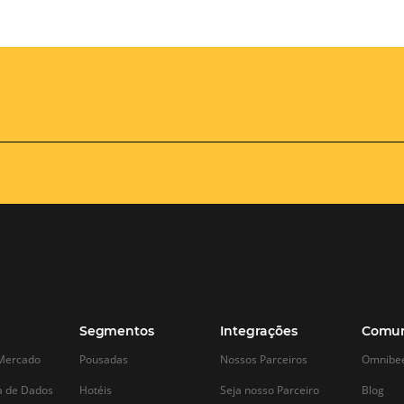
Omnibees
Academy
AS:
Presencial
fline
Torne-se um expert em
gestão hoteleira!
os no
Vagas Limitadas
vindas por
a simples e
apas do
INSCREVA-SE
adas de