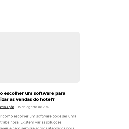
é necessário conhecer bem os canais e agentes
cias e OTAs e a melhor forma de…