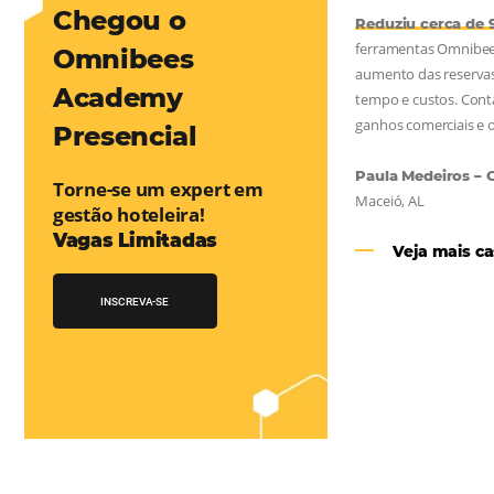
mentou em 1.000% Suas Vendas
na
Friday, cada dia conta — e cada clique pode se transformar em
esse desafio e, junto à equipe da Niara, implementou duas
 e eficaz. O resultado? Um aumento…
Chegou o