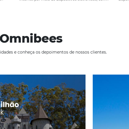
gem em
E-commerce para Hotelaria? Ex
você pode ter!
il de 2023
Em
Análise
10 de janeiro de 2022
tel, é preciso
O termo e-commerce (comércio eletrônic
erfis e
se à comercialização de produtos e servi
izando a sua
Internet por meio de dispositivos eletrô
ília possui um
computadores e smartphones. Hoje, surg
portante mostrar
necessidade de engajar o visitante que 
site do hotel após a primeira…
ade
Omnibees