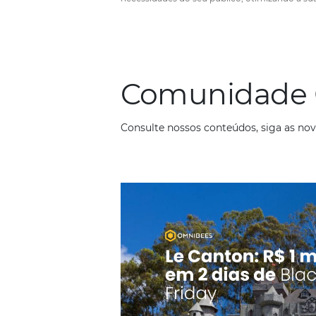
Turismo Familiar (ou Via
Família)
Em
Distribuição
,
Marketing
21 de abr
Para obter mais hóspedes no seu ho
saber trabalhar com os diferentes p
necessidades do seu público, otim
gestão hoteleira. O turismo em fam
alto potencial para os hotéis É im
para…
Comunid