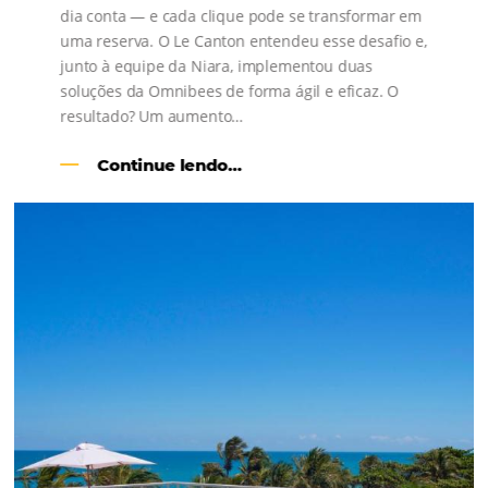
l
Como o Le Canton
Aumentou
em 1.000% Suas Vendas
na
Black Friday
Em datas estratégicas como a Black Friday, cada
dia conta — e cada clique pode se transformar e
uma reserva. O Le Canton entendeu esse desafio 
junto à equipe da Niara, implementou duas
soluções da Omnibees de forma ágil e eficaz. O
resultado? Um aumento…