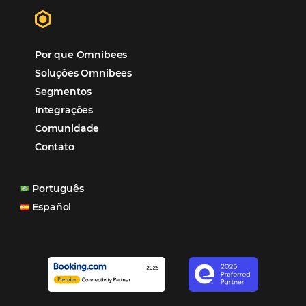
aumento das reservas, produtividade e rentabilidade, a
reduzir tempo e custos. Contar com a parceria da Omni
garantia de ganhos comerciais e operacionais”
Paula Medeiros – Gerente Comercial
Maceió, AL
Veja mais cases
Assine nossa
Newsletter