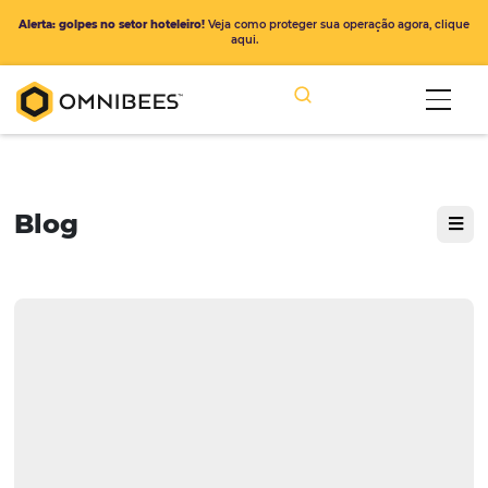
Alerta: golpes no setor hoteleiro!
Veja como proteger sua operação ago
aqui.
Blog