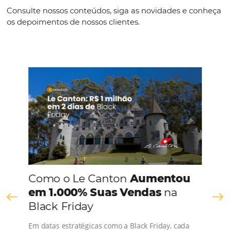
5 dicas para aumentar as vendas do seu hotel
Em
Marketing
3 de julho de 2019
Gerir um hotel, assim como qualquer empresa, não é uma das
mais fáceis, há diversos compromissos técnicos, financeiros 
administrativos que precisam ser considerados por quem est
frente dos negócios. E uma das grandes preocupações, que
não,…
Comunidade
Omnibees
Consulte nossos conteúdos, siga as novidades e 
os depoimentos de nossos clientes.
s