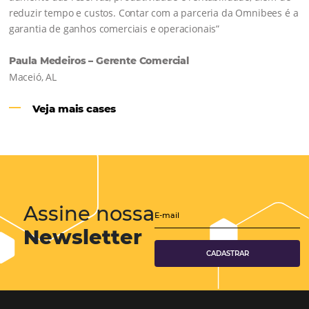
Hotéis Ponta Verde:
Cliente Omni
“O uso d
Reduziu cerca de 90% o processo manual.
ferramentas Omnibees com certeza vem contribuindo p