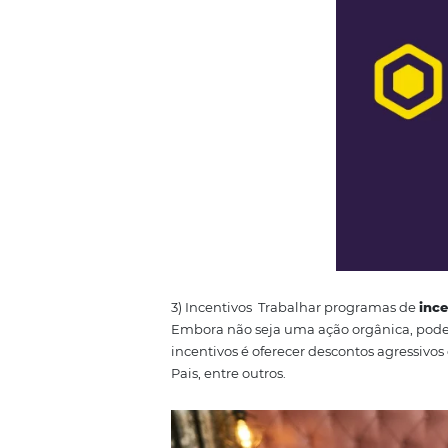
2) Conexões com outros players
online que existem na internet.
disponibilizando-o para divers
anos para conseguir sozinho. D
hotéis na América Latina
, ent
na
Omnibees
!