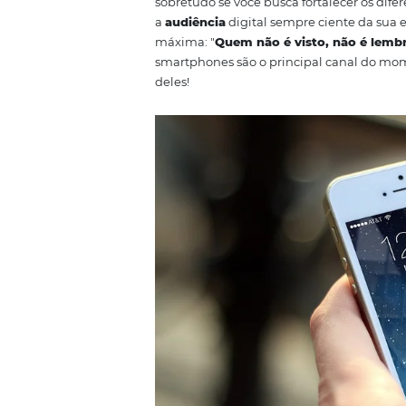
E uma das grandes preocupaçõe
nós separamos 5 dicas para faze
redes sociais
não é mais opciona
sobretudo se você busca fortale
a
audiência
digital sempre cient
máxima: "
Quem não é visto, n
smartphones são o principal ca
deles!