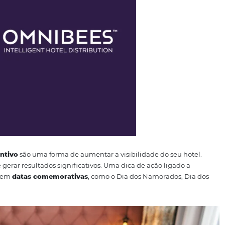
Para vender mais, é necessário colocar seu produto em pode
 Uma delas é o
Omnibees
, que potencializa as vendas do se
as OTAs ao redor do mundo. É uma visibilidade que o seu 
etalhe importante é que a Omnibees é a
maior vendedora/
ão se quer vender mais e dar mais visibilidade ao seu hotel