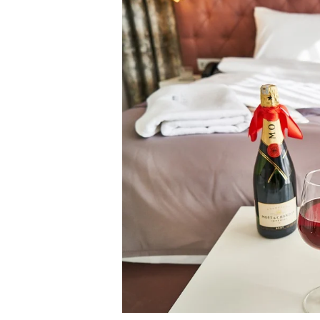
3) Incentivos
Trabalhar progra
Embora não seja uma ação orgâni
incentivos é oferecer descontos
Pais, entre outros.