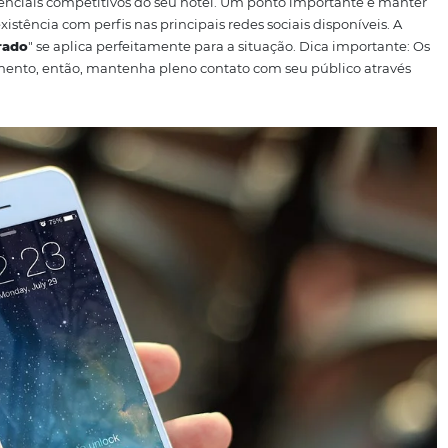
s, querendo ou não, são as
vendas
. Tem que vender. Então
r
seu hotel vender mais
. Confira!
1) Audiência digital
Estar
l, já se tornou fundamental para o crescimento dos seus 
cer os diferenciais competitivos do seu hotel. Um ponto im
e da sua existência com perfis nas principais redes sociais 
ão é lembrado
" se aplica perfeitamente para a situação. D
nal do momento, então, mantenha pleno contato com seu p