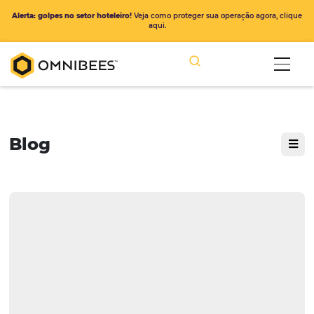
Alerta: golpes no setor hoteleiro!
Veja como proteger sua operação ago
aqui.
Blog