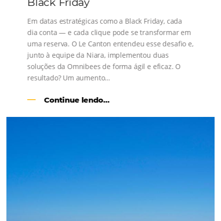
s
l
Como o Le Canton
Aumentou
em 1.000% Suas Vendas
na
Black Friday
Em datas estratégicas como a Black Friday, cada
dia conta — e cada clique pode se transformar e
uma reserva. O Le Canton entendeu esse desafio 
junto à equipe da Niara, implementou duas