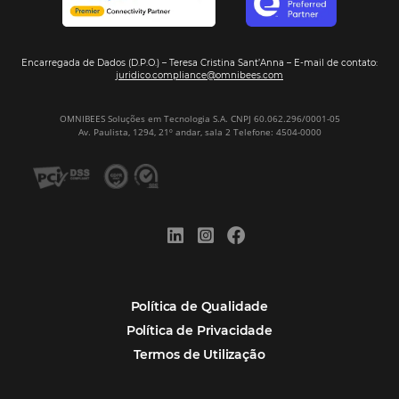
Assine nossa
Newsletter
CADASTRAR
Alternative:
Por que Omnibees
Soluções Omnibees
Segmentos
Integrações
Comunidade
Contato