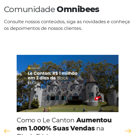
Descubra As 50 Cidades Mais Reservadas No Br
Em 2024
Em
Análise
13 de fevereiro de 2025
Fatores econômicos, turísticos e sazonais influenciaram o se
hoteleiro no Brasil e apresentaram variações significativas e
diferentes regiões do país. Nós último anos, mais de 20 milhõ
reservas foram feitas através da plataforma Omnibees e, a par
desses dados,…
Comunidade
Omnibees
Consulte nossos conteúdos, siga as novidades e 
os depoimentos de nossos clientes.