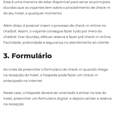
implementar o check-in online no seu hotel:
1. FAQ
“
Qual é o
proc
edimento
de check-in do hotel
?”
est
á
ent
dúvidas
mais frequentes dos hóspedes.
Dependendo do
estabelecimento, documentos diferentes podem ser soli
no check-in e se o viajante não estiver preparado pode a
toda a operação.
U
ma das formas mais eficientes de se resolver isso, é
disponibilizando uma página FAQ no site do
hotel
, com
informações e documentos necessários para o check-in.
A ideia é tornar
esse processo muito mais simples e objet
tanto para o hóspede, como para a recepção do hotel.