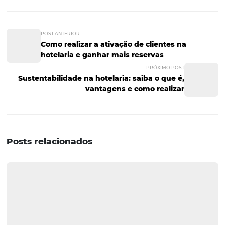
Facilitando o process
de check-out do seu
hotel
O processo de saída do hotel, é definido como check-out
hóspede deve desocupar o quarto, retirar seus pertencen
dirigir à recepção para devolver a chave, ou o cartão de
identificação, e efetuar o pagamento de possíveis débito
como consumo de produtos do frigobar, por exemplo.
Seja no check-in ou no check-out, é fundamental destac
hóspede espera rapidez, por isso, todos os processos
mencionados acima para agilizar o check-in do hósped
também podem ser usados no check-out.
Assim, o hóspede não vai precisar passar pela recepção 