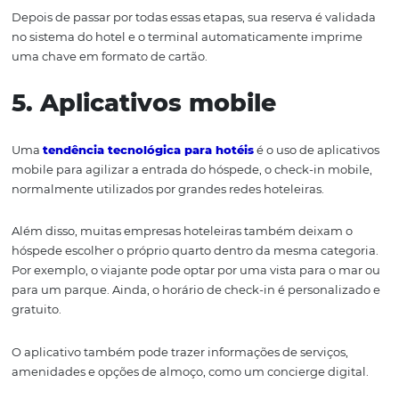
Ao invés de preencher o formulário de check-in quando
na recepção do hotel, o hóspede pode fazer um check-i
antecipado
na internet.
Neste caso, o hóspede deverá ser orientado a entrar no s
hotel, preencher um formulário digital, e depois validar 
na recepção.
Toda essa facilidade no processo de check-in,
possibilita 
atração e a fidelização de novos clientes. Mais do que iss
viabiliza mais chances de construir uma imagem positiv
marca e de fortalecer o seu negócio.
4. Quiosques de Check-in
automático na recepção 