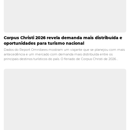
pagar a conta, pois vai receber a fatura por e-mail.
Gostou de saber quais sã
principais benefícios do
check-in online e como
implementar essa tecnol
no seu hotel?
Então confi
outros que podem te aju
a melhorar a gestão do s
hotel:
-
Como realizar a ativação de clientes na hotelaria e
mais reservas