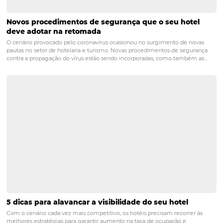
-
As 6 lições mais importantes da pandemia para hote
-
Como usar os dados do seu hotel para ganhar nova
reservas?
POST ANTERIOR
Como realizar a ativação de clientes na
hotelaria e ganhar mais reservas
PRÓXIMO POST
Sustentabilidade na hotelaria: saiba o que é,
vantagens e como realizar