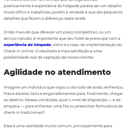
hotel.
Uma vez que o hóspede informa os seus dados de cadast
mesmos são alimentados em todos os sistemas do hotel
ao terminal de check-in.
Além d
isso, é possível
manter um cadastro de hóspede
atualizado, o cliente não precisa repetir as informações 
em cada etapa do processo de estadia.
Melhora na satisfação do
hóspede
Por vezes, o
ferecer um serviço que consiga
atender
positivamente à expectativa do hóspede
parece ser um
muito difícil e trabalhos
o, porém
a verdade é
que
são
pe