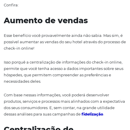
O check-in online
é um processo
que tem se tornado
um
prática comum n
o dia a dia da hotelaria e
essa tendênci
a ganhar
ainda
mais reconhecimento
no período
de
re
do setor, pós covid-19.
Isso acontece pois existem diversos benefícios em se ado
tipo de tecnologia hoteleira.
Confira:
Aumento de vendas
Ess
e
benefício
você provavelmente ainda não sabia. Mas
possível aumentar as vendas do seu hotel através do pro
check-in online!