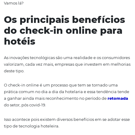
centralizam os dados do mesmo e as informações da res
Por isso,
esse processo
oferece divers
o
s
benefícios
tanto 
hóspede quanto para a equipe do ho
tel.
Para saber quai
esses benefícios e como você pode implementar o check
online no seu hotel, recomendo que
leia o
artigo a
té o fi
Vamos lá?
Os principais benefíc
do check-in online pa
hotéis
As inovações tecnológicas são uma realidade e os cons
valorizam, cada vez mais, empresas que investem em m
deste tipo.