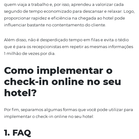
detalhes que
fazem
a diferença
nest
a tarefa.
Então
mais
do
que
oferecer um preço competitivo, ou 
serviço robusto
,
é importante
que seu hotel se preocupe
experiência
do hóspede
, como é o caso, da implement
Check-in online.
O resultado é mais satisfação e uma
possibilidade real de captação de novos clientes.
Agilidade no atendiment
Imagine um indivíduo que viajou o dia todo de avião, e
filas e escalas, táxis e engarrafamentos para, finalmente
ao destino. Nessas condições, qual o nível de disposição
empatia — para enfrentar uma fila ou preencher formul
check-in tradicionais?