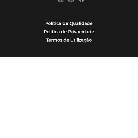
Marketing
POSTS RECENTES
Hotel Report 2026 revela números e apont
oportunidades para destinos brasileiros
Corpus Christi 2026 revela demanda mais
distribuída e oportunidades para turismo n
Corpus Christi 2026: destinos mais procur
tendências de compra dos viajantes
Nova integração Niara + Asksuite: transfo
conversas em reservas