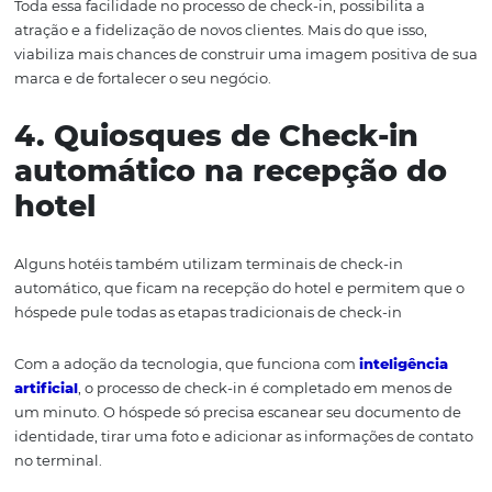
2. Chatbot
Caso você não goste muito da ideia de criar um FAQ, o
c
pode servir como uma outra alternativa muito eficiente.
Essa é uma maneira de
estar disponível para sanar as pr
dúvidas
que os viajantes tem sobre o procedimento de 
do seu hotel,
a qualquer momento.
Além disso, é possível inserir o processo de check-in onl
chatbot
.
Assim, o viajante consegue fazer tudo por meio
cha
tbot
: tirar dúvidas, efetuar reserva e fazer
pré
check-in
Facilidade, praticidade e seguran
ça no atendimento ao 
3. Formulário