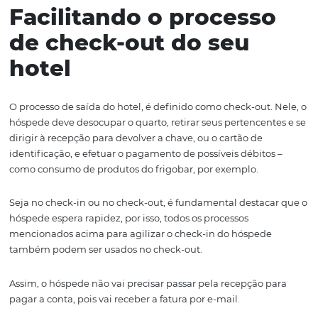
hotel
Alguns hotéis também utilizam terminais de check-in
automático, que ficam na recepção do hotel e permite
hóspede pule todas as etapas tradicionais de check-in
Com a adoção da tecnologia, que funciona com
inteligê
artificial
, o processo de check-in é completado em men
um minuto. O hóspede só precisa escanear seu docume
identidade, tirar uma foto e adicionar as informações de
no terminal.
Depois de passar por todas essas etapas, sua reserva é v
no sistema do hotel e o terminal automaticamente imp
uma chave em formato de cartão.