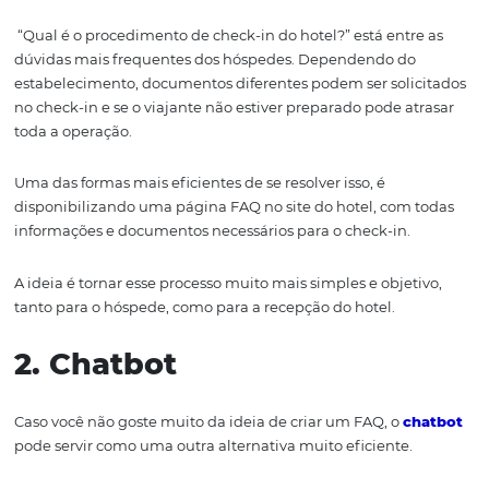
Essa é uma realidade muito comum, principalmente pa
quem viaja a trabalho e, por isso, aprendeu a valorizar c
segundo de tempo economizado para descansar e relaxa
proporcionar rapidez e eficiência na chegada ao hotel 
influenciar bastante
n
o contentamento do cliente.
Além disso, não é desperdiçado tempo em filas e evita o
que é para os recepcionistas em repetir as mesmas inf
1 milhão de vezes por dia.
Como implementar o
check-in online no se
hotel?
Por fim,
separamos algumas formas que você pode utiliz