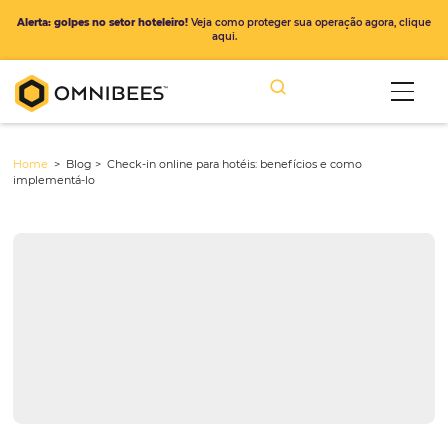
Alerta: golpes no setor hoteleiro!
Veja como proteger sua operação ago
aqui.
Home
> Blog >
Check-in online para hotéis: benefícios e como
implementá-lo