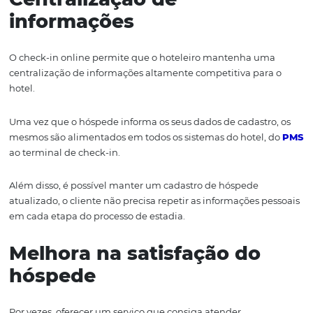
Isso porquê a centr
alização de informações do check-in 
permite que você tenha acesso a dados importantes sob
hóspedes
, que permitem compreender as preferências 
necessidades deles.
Com base nessas informações,
você poderá
desenvolver
produtos, serviços e processos mais alinhados com a exp
dos seus consumidores
. E, sem contar,
na grande utilid
dessas análises para suas campanhas de
fidelização
.
Centralização de
informações
O
ch
eck-in
online
permite que o hoteleiro mantenha u
centralização de informações altamente
competitiva
par