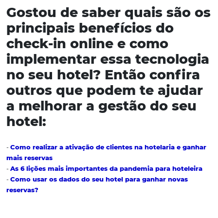
5. A
plicativos mobile
Uma
tendência tecnológica para hotéis
é o uso de apl
mobile para agilizar a entrada do hóspede, o check-in m
normalmente utilizados por grandes redes hoteleiras.
Além disso, muitas empresas hoteleiras também deixa
hóspede escolher o próprio quarto dentro da mesma cat
Por exemplo, o viajante pode optar por uma vista para o
para um parque. Ainda, o horário de check-in é personal
gratuito.
O aplicativo também pode trazer informações de serviço
amenidades e opções de almoço, como um concierge dig