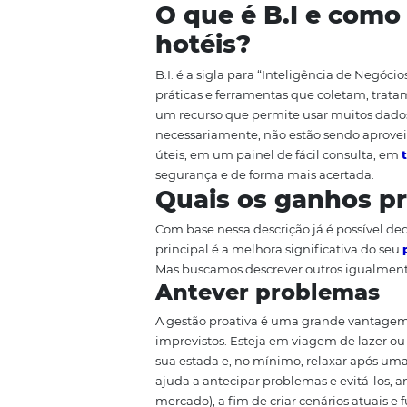
de
transformação digital.
Saber
vez mais, um requisito de sobre
ganhos pontuais em razão da nec
por exemplo. Porém, mais do que
final do processo ajuda a melho
fundamentais para o sucesso da g
O que é B.I e 
hotéis?
B.I. é a sigla para “Inteligênci
práticas e ferramentas que col
um recurso que permite usar mui
necessariamente, não estão sen
úteis, em um painel de fácil co
segurança e de forma mais acer
Quais os ganho