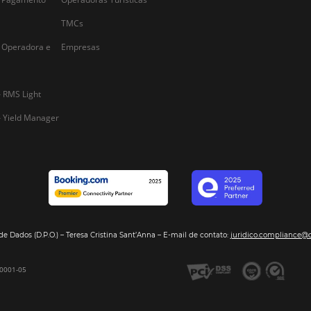
Alternative:
Segmentos
Integraç
Dados de Mercado
Pousadas
Nossos Parc
Inteligência de Dados
Hotéis
Seja nosso 
GDS Sabre, Amadeus
Redes Hoteleiras