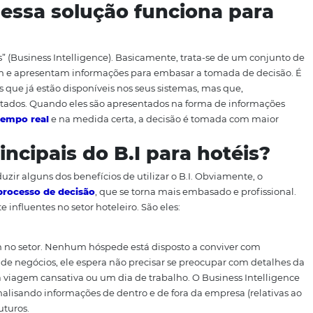
 “garimpar” e transformar esse mundo de dados em inform
vivência. Mais especificamente no setor hoteleiro, podemo
essidade de levantar variáveis importantes para prever o
 tudo, o B.I. auxilia na tomada de decisões com base em 
rar a
experiência do cliente
e a identificar gargalos, ativi
estão hoteleira. Boa leitura!
como essa solução funcion
a de Negócios” (Business Intelligence). Basicamente, trata-s
etam, tratam e apresentam informações para embasar a to
tos dados que já estão disponíveis nos seus sistemas, ma
do aproveitados. Quando eles são apresentados na forma 
nsulta, em
tempo real
e na medida certa, a decisão é tom
tada.
s principais do B.I para h