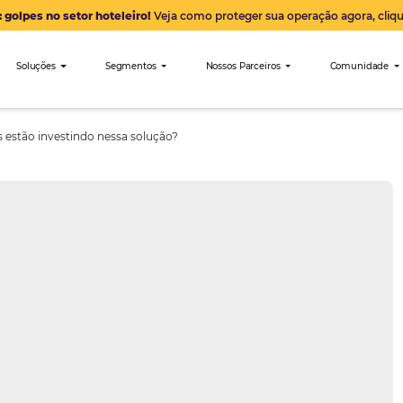
Alerta: golpes no setor hoteleiro!
Veja como proteger sua 
nibees
Soluções
Segmentos
Nossos Parceiro
or que hotéis estão investindo nessa solução?