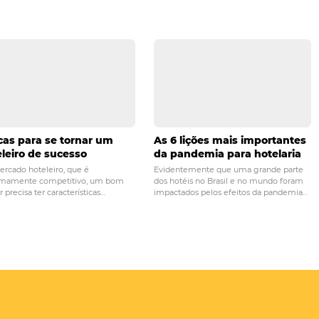
PRÓ
importância da análise
Qual a vantagem de uma p
u hotel
de satisfação d