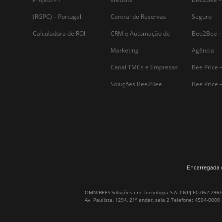
Assine nossa
Newsletter
Por que Omnibees
Soluções Omnibees
Sobre a Omnibees
HotéisNet / Operadoras
A Omnibees em números
Gestor de Canais
Nossos Clientes
Bee2Pay Pagamentos