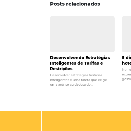
POST ANTERIOR
BI na hotelaria: a 
de dados para o se
Posts relacionados