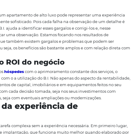
ssível deduzir alguns dos benefícios de utilizar o B.I. Obv
iva do seu
processo de decisão
, que se torna mais embasad
gualmente influentes no setor hoteleiro. São eles:
mas
 vantagem no setor. Nenhum hóspede está disposto a con
e lazer ou de negócios, ele espera não precisar se preocu
r após uma viagem cansativa ou um dia de trabalho. O Bus
itá-los, analisando informações de dentro e de fora da emp
 atuais e futuros.
alos
hes. Mesmo um apartamento de alto luxo pode representar
 for igualmente sofisticado. Pois cada falha na observação
nto. O B.I. ajuda a identificar esses gargalos e corrigi-los
para colocar uma observação. Estamos focando nos resul
 lembrar que também existem gargalos e problemas que
exemplo. Ou seja, os benefícios são bastante amplos e com