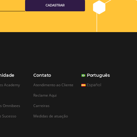
mais importantes
para hotelaria
ue uma grande parte
sil e no mundo foram
 efeitos da pandemia
anto pelo isolamento
e da quarentena, como
ita e reservas e a
celeração do…