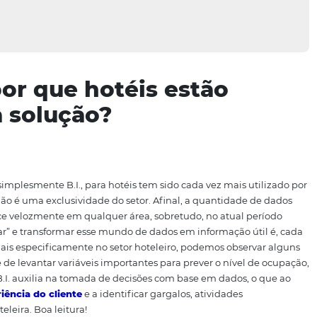
éis: por que hotéis estã
essa solução?
gence, ou simplesmente B.I., para hotéis tem sido cada vez
te, isso não é uma exclusividade do setor. Afinal, a quan
nsa e cresce velozmente em qualquer área, sobretudo, no 