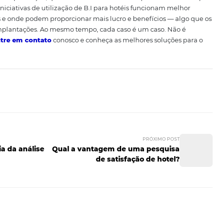
sobre o ROI do negócio
tisfação dos
hóspedes
com o aprimoramento constante dos
o aumenta com o a utilização do B.I. Não apenas do aspect
os investimentos de capital, imobiliários e em equipamento
pontuais com cada decisão tomada, seja nos seus invest
s semanais, seja com eventuais ampliações ou modernizaç
ncia da experiência de
de ser uma tarefa complexa sem a experiência necessária. E
método de implantação, que funciona muito melhor qua
isso, as iniciativas de utilização de B.I para hotéis func
oridades e onde podem proporcionar mais lucro e benefí
 em outras implantações. Ao mesmo tempo, cada caso é um c
? Então,
entre em contato
conosco e conheça as melhores 