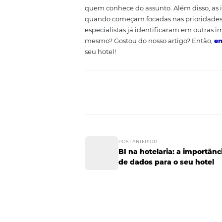
a lucratividade.
Maior controle 
Além da evidente melhora na sa
retorno sobre o seu investiment
ou seja, do retorno sobre todos 
hotel. Também ocorrem ganhos 
divulgação, seja com as compra
Qual a importâ
implantação?
Contudo, a utilização do B.I po
é fundamental usar de um bom 
quem conhece do assunto. Além d
quando começam focadas nas pri
especialistas já identificaram
mesmo? Gostou do nosso artigo
seu hotel!