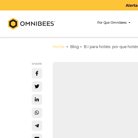
Por Que Om
Home
> Blog >
B.I para hotéis: p
SHARE