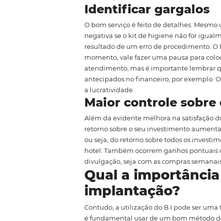
Com base nessa descrição já é po
principal é a melhora significat
Mas buscamos descrever outros i
Antever proble
A gestão proativa é uma grande
imprevistos. Esteja em viagem d
sua estada e, no mínimo, relaxa
ajuda a antecipar problemas e ev
mercado), a fim de criar cenários
Identificar garg
O bom serviço é feito de detal
negativa se o kit de higiene não
resultado de um erro de procedime
momento, vale fazer uma pausa 
atendimento, mas é importante
antecipados no financeiro, por 