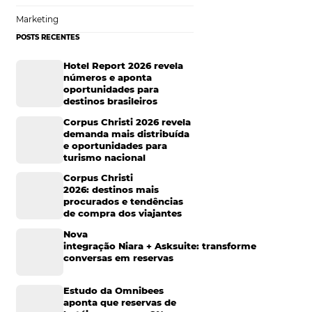
iamente, o
o e profissional.
Tecnologia para Hotelaria
Marketing Hoteleiro
viver com
Mais Acessados
par com detalhes da
iness Intelligence
Análise
resa (relativas ao
Distribuição
Marketing
 uma experiência
POSTS RECENTES
 de um detalhe é
Hotel Report 2026 rev
 e, nesse
números e aponta
tados de
oportunidades para
 podem ser
destinos brasileiros
 relação direta com
Corpus Christi 2026 re