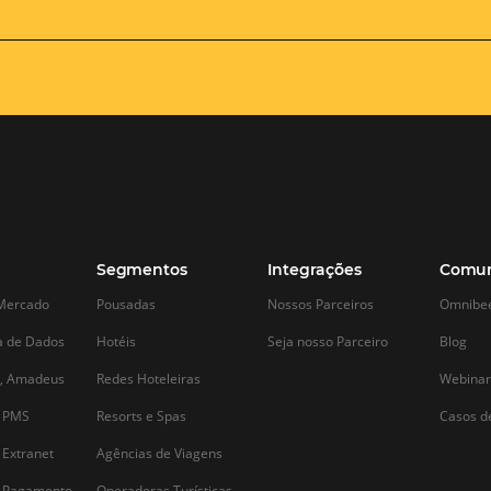
5 dicas para se tornar um
As 6 lições 
hoteleiro de sucesso
da pandemia 
No mercado hoteleiro, que é
Evidentemente q
extremamente competitivo, um bom
dos hotéis no Bra
gestor precisa ter características
impactados pelos
específicas para trazer sucesso para o
do coronavírus, t
hotel. Obter esse sucesso na carreira é o
social, em virtud
que todo gestor almeja. Para ser um
pela queda na rece
profissional bem-sucedido é necessário
consequente desa
estar bem…
s…