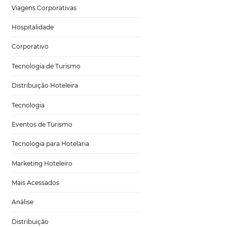
ação útil é, cada
Tecnologia para Hotéis
s observar alguns
 nível de ocupação,
Turismo e Hospitalidade
dados, o que ao
dades
Marketing Digital
a para
Viagens Corporativas
Hospitalidade
e de um conjunto de
Corporativo
mada de decisão. É
s que,
Tecnologia de Turismo
de informações
Distribuição Hoteleira
ada com maior
Tecnologia
otéis?
Eventos de Turismo