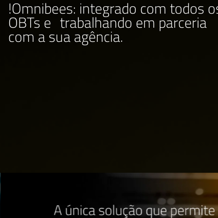
em 1 só lugar
!Omnibees: integrado com to
OBTs e trabalhando em parc
com a sua agência.