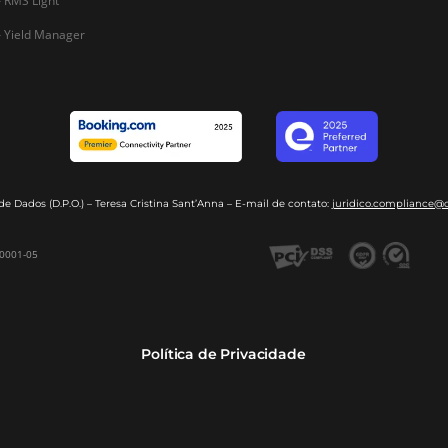
Dados de Mercado
Pousadas
Nossos Parc
Inteligência de Dados
Hotéis
Seja nosso 
GDS Sabre, Amadeus
Redes Hoteleiras
Integração PMS
Resorts e Spas
Bee2Bee – Extranet
Agências de Viagens
Bee2Bee – Pagamento
Operadoras Turísticas
Seguro
TMCs
Bee2Bee – Operadora e
Empresas
Agência
Bee Price – RMS Light
Bee Price – Yield Manager