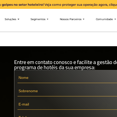
Alerta: golpes no setor hoteleiro!
Veja como proteger sua 
nibees
Soluções
Segmentos
Nossos Parceiro
Entre em contato conosco e fac
programa de hotéis da sua em
s
ra