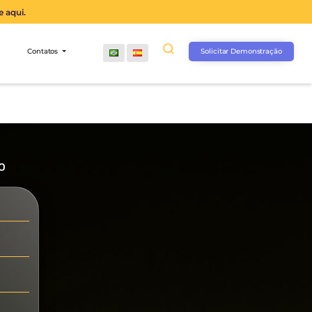
operação agora, clique aqui.
s
Comunidade
Contatos
ilite a gestão do
presa: