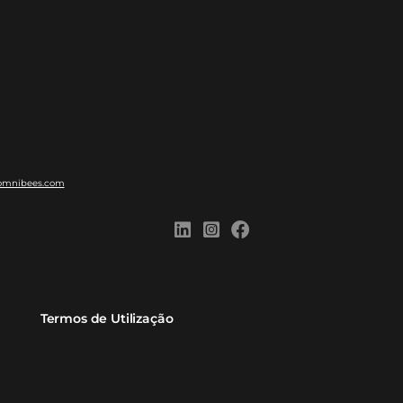
eiros
Omnibees Academy
Atendimento ao Cliente
Parceiro
Blog
Reclame Aqui
Webinars Omnibees
Carreiras
Casos de Sucesso
Medidas de atuação