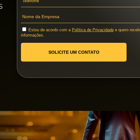
dos os
eria