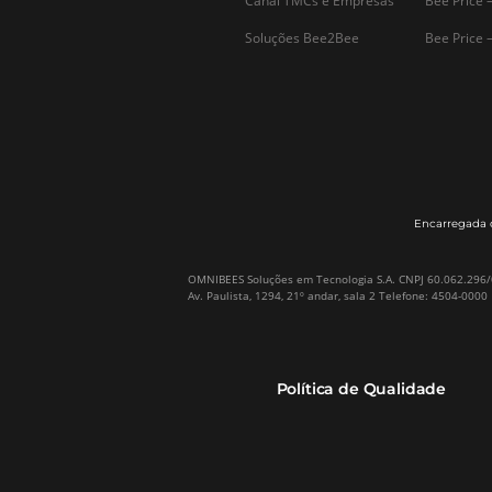
Sobre a Omnibees
HotéisNet / Operadoras
A Omnibees em números
Gestor de Canais
Nossos Clientes
Bee2Pay Pagamentos
Nossa Equipe
Seguros
Casos de Sucesso
Motor de Reservas
Projeto PT
Website
(RGPC) – Portugal
Central de Reservas
Calculadora de ROI
CRM e Automação de
Marketing
Canal TMCs e Empresas
Soluções Bee2Bee