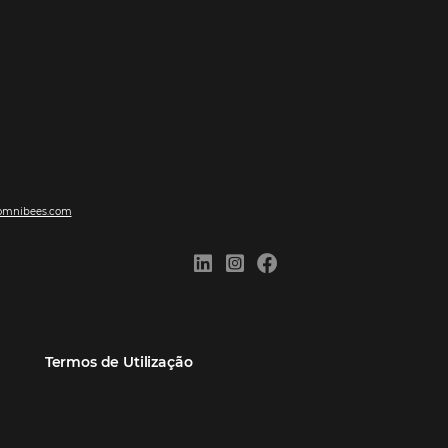
ões
Comunidade
Contato
eiros
Omnibees Academy
Atendimento ao Cliente
Parceiro
Blog
Reclame Aqui
Webinars Omnibees
Carreiras
Casos de Sucesso
Medidas de atuação