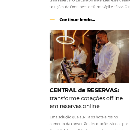
Como o Le Canton
Au
Black Friday
Em datas estratégicas como a Black 
uma reserva. O Le Canton entendeu 
soluções da Omnibees de forma ágil 
Continue lendo...