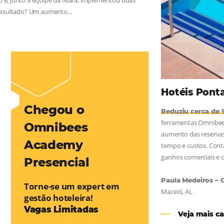
mentou em 1.000% Suas Vendas
na
Friday, cada dia conta — e cada clique pode se transformar em
esse desafio e, junto à equipe da Niara, implementou duas
e eficaz. O resultado? Um aumento...