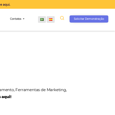
operação agora, clique aqui.
s
Comunidade
Contatos
, Gateways de Pagamento, Ferramentas de Marketin
 nossos parceiros aqui!