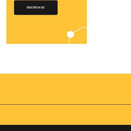
Chegou o
Omnibees
Academy
AS:
Presencial
fline
Torne-se um expert em
gestão hoteleira!
os no
Vagas Limitadas
vindas por
a simples e
apas do
INSCREVA-SE