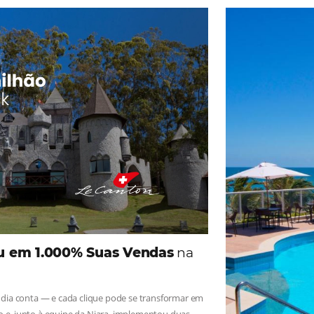
ade
Omnibees
iga as novidades e conheça os depoimentos de nossos c