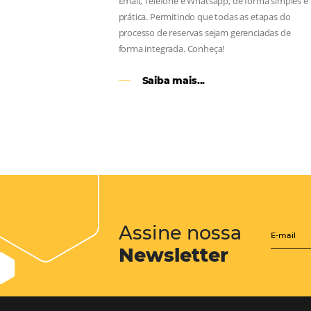
CENTRAL de RESERV
transforme cotações of
em reservas online
Uma solução que auxilia os hoteleir
aumento da conversão de cotações 
Email, Telefone e Whatsapp, de form
prática. Permitindo que todas as et