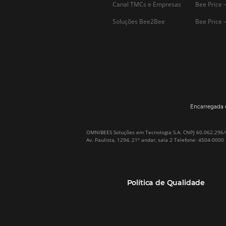
Por que Omnibees
Soluções Omnibees
Sobre a Omnibees
HotéisNet / Operadoras
A Omnibees em números
Gestor de Canais
Nossos Clientes
Bee2Pay Pagamentos
Nossa Equipe
Seguros
Casos de Sucesso
Motor de Reservas
Projeto PT
Website
(RGPC) – Portugal
Central de Reservas