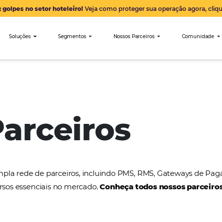
Alerta: golpes no setor hoteleiro!
Veja como proteger sua 
nibees
Soluções
Segmentos
Nossos Parceiro
HiJiffy
 Parceiros
a uma ampla rede de parceiros, incluindo PMS, RMS
tros recursos essenciais no mercado.
Conheça todos