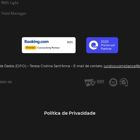
Segmentos
Integraç
Dados de Mercado
Pousadas
Nossos Parc
Inteligência de Dados
Hotéis
Seja nosso 
GDS Sabre, Amadeus
Redes Hoteleiras
Integração PMS
Resorts e Spas
Bee2Bee – Extranet
Agências de Viagens
Bee2Bee – Pagamento
Operadoras Turísticas
Seguro
TMCs