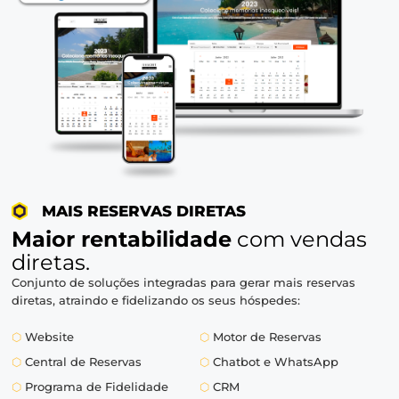
⬡
Empresas
⬡
Operadoras
⬡
GDS
⬡
e muitos outros
QUERO UMA DEMONSTRAÇÃO