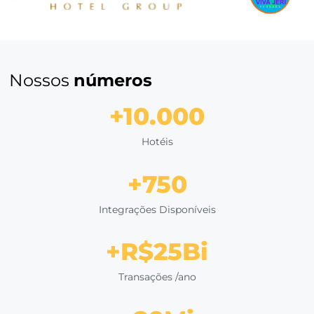
transforme reservas em receit
Com o
Bee2Pay
, automatize os seus processos de rese
cobrança, com mais segurança e a certeza que todas a
reservas serão cobradas.
QUERO UMA DEMONSTRAÇÃO
Clientes que
confiam em nós
Eduardo Tiburtius
Diretor Comercial do Village Porto de Galinh
"Quando você traz a
venda direta
para dentro de 