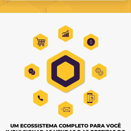
Estou de acordo com a
Política de Privacidade
e quero receb
mais informações.
FALAR COM ESPECIALISTA
Alternative: