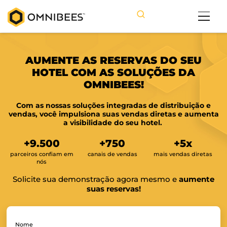
AUMENTE AS RESERVAS DO S
HOTEL COM AS SOLUÇÕES D
OMNIBEES!
Com as nossas soluções integradas de distribui
vendas, você impulsiona suas vendas diretas e 
a visibilidade do seu hotel.
+
9.500
+
750
+
5
x
parceiros confiam em
canais de vendas
mais vendas 
nós
Solicite sua demonstração agora mesmo e
au
suas reservas!