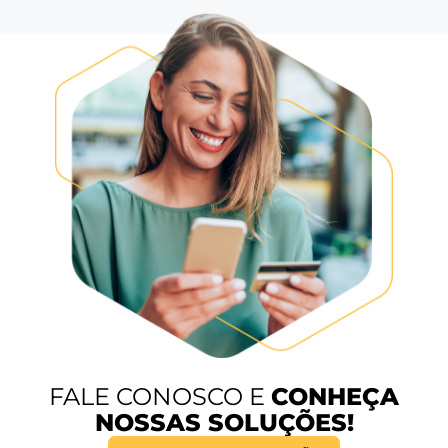
Nossos
números
+10.000
Hotéis
+750
Integrações Disponíveis