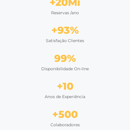
você traz a operação dessa venda. Com a
solução
Omnibees
, conseguimos ter todas as etapas
automatizadas:
a venda é feita
, a reserva chega 
sistema em tempo real e a transação de pagamen
é
creditada."