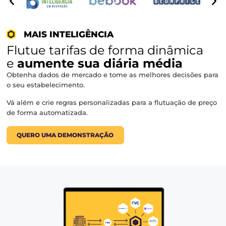
⬡
Programa de Fidelidade
⬡
CRM
Transforme suas vendas diretas em seu principal cana
vendas.
QUERO UMA DEMONSTRAÇÃO