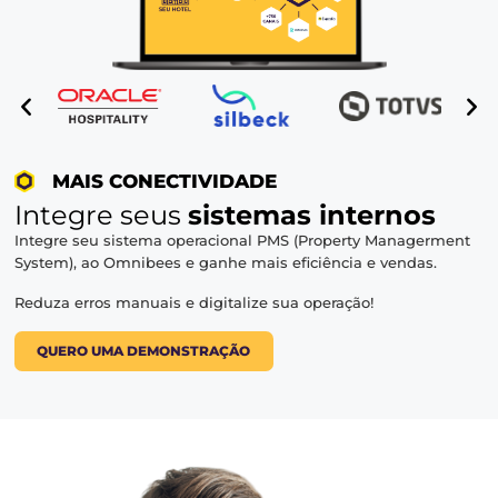
MAIS INTELIGÊNCIA
Flutue tarifas de forma dinâmi
e
aumente sua diária média
Obtenha dados de mercado e tome as melhores decis
o seu estabelecimento.
Vá além e crie regras personalizadas para a flutuação 
de forma automatizada.
QUERO UMA DEMONSTRAÇÃO