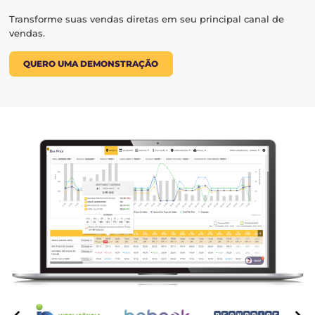
MAIS RESERVAS DIRETAS
Maior rentabilidade
com ven
diretas.
Conjunto de soluções integradas para gerar mais reser
diretas, atraindo e fidelizando os seus hóspedes:
⬡
Website
⬡
Motor de Reservas
⬡
Central de Reservas
⬡
Chatbot e WhatsApp