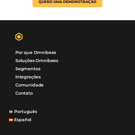
+R$25Bi
Transações /ano
+20Mi
Reservas /ano
+93%
Satisfação Clientes
99%
Disponibilidade On-line