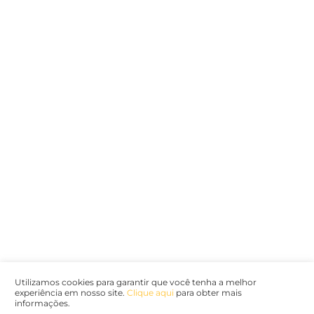
Encarregada de Dados (D.P.O.) – Teresa Cristina Sant’Anna – E-mail de
juridico.compliance@omnibees.com
OMNIBEES Soluções em Tecnologia S.A. CNPJ 60.062.296/0001-0
Av. Paulista, 1294, 21º andar, sala 2 Telefone: 4504-0000
Política de Qualidade
Política de Privacidade
Termos de Utilização