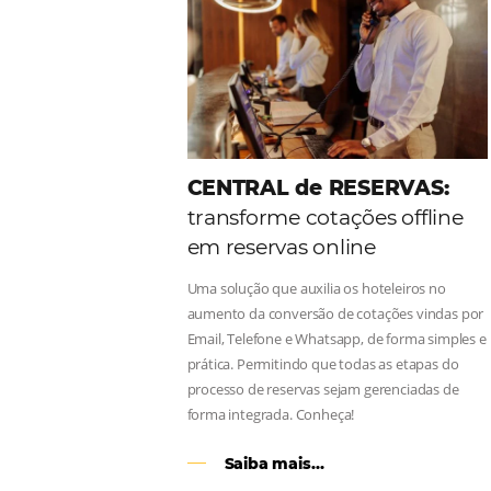
Como o Le Canton
Au
Black Friday
Em datas estratégicas como a Black 
uma reserva. O Le Canton entendeu 
soluções da Omnibees de forma ágil
Continue lendo…