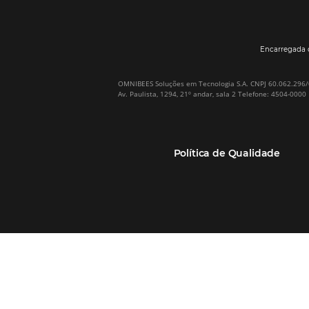
Por que Omnibees
Soluções Omnibees
Sobre a Omnibees
HotéisNet / Operadoras
A Omnibees em números
Gestor de Canais
Nossos Clientes
Bee2Pay Pagamentos
Nossa Equipe
Seguros
Casos de Sucesso
Motor de Reservas
Projeto PT
Website
(RGPC) – Portugal
Central de Reservas
Calculadora de ROI
CRM e Automação de
Marketing
Canal TMCs e Empresas
Soluções Bee2Bee