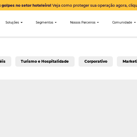
Alerta: golpes no setor hoteleiro!
Veja como proteger sua 
nibees
Soluções
Segmentos
Nossos Parceiro
a para Hotéis
Turismo e Hospitalidade
Corpo