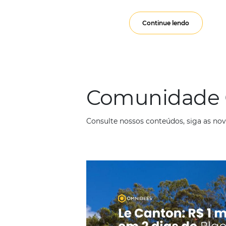
interna
Em
Marketing
4 
O número de pessoas
transporte e aliment
Continue lendo
Comunid
Consulte nossos conteúdos, s