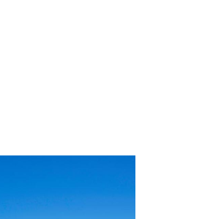
ntemente nos últimos anos e gastos com hospedagem,
o, além disso, é muito comum que os turistas sempre…
lientes.