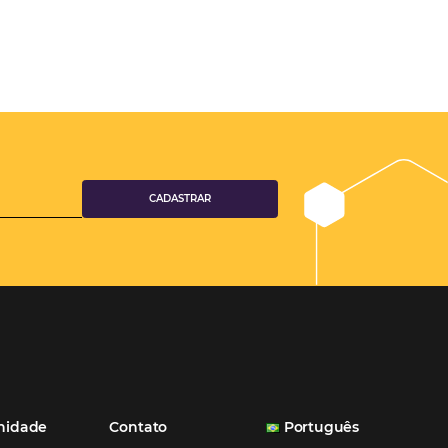
aumento das reservas, produtividade e rentabilidade, além de re
tempo e custos. Contar com a parceria da Omnibees é a garanti
ganhos comerciais e operacionais”
Paula Medeiros – Gerente Comercial
Maceió, AL
Veja mais cases