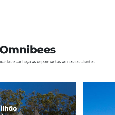
cionais
de julho de 2019
 que viajam para países estrangeiros têm aumentado consta
ação, são inevitáveis durante a estadia em um país estrangeir
ade
Omnibees
iga as novidades e conheça os depoimentos de nossos c