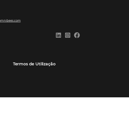
ões
Comunidade
Contato
eiros
Omnibees Academy
Atendimento ao Cliente
Parceiro
Blog
Reclame Aqui
Webinars Omnibees
Carreiras
Casos de Sucesso
Medidas de atuação