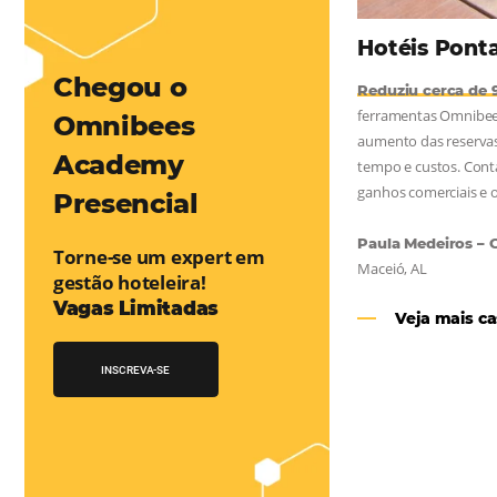
mentou em 1.000% Suas Vendas
na
Friday, cada dia conta — e cada clique pode se transformar em
esse desafio e, junto à equipe da Niara, implementou duas
 e eficaz. O resultado? Um aumento…
Chegou o