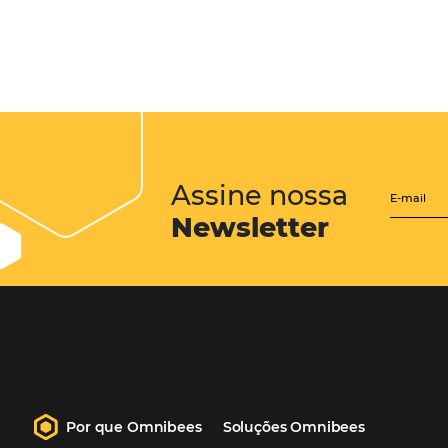
CENTRAL de RESERV
transforme cotações of
em reservas online
Uma solução que auxilia os hoteleir
aumento da conversão de cotações 
Email, Telefone e Whatsapp, de form
prática. Permitindo que todas as et
processo de reservas sejam gerenci
forma integrada. Conheça!
Saiba mais…