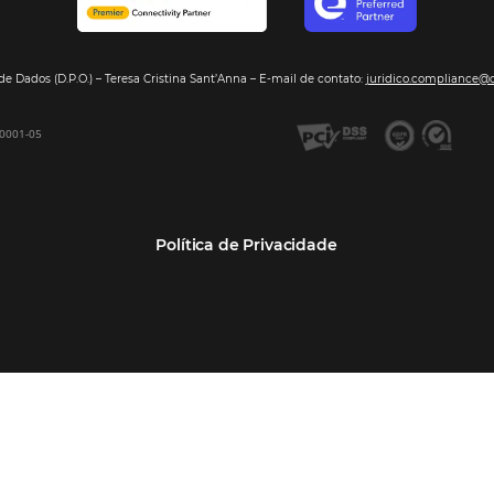
Segmentos
Integraç
Dados de Mercado
Pousadas
Nossos Parc
Inteligência de Dados
Hotéis
Seja nosso 
GDS Sabre, Amadeus
Redes Hoteleiras
Integração PMS
Resorts e Spas
Bee2Bee – Extranet
Agências de Viagens
Bee2Bee – Pagamento
Operadoras Turísticas
Seguro
TMCs
Bee2Bee – Operadora e
Empresas
Agência
Bee Price – RMS Light
Bee Price – Yield Manager