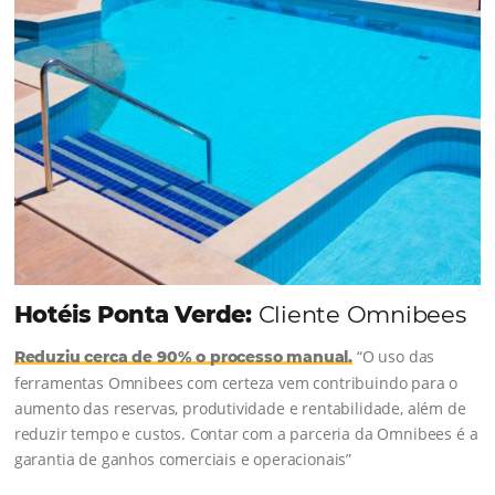
Chegou o Omnibees
Academy Presencial
Torne-se um expert em gestão
hoteleira!
Vagas Limitadas
INSCREVA-SE