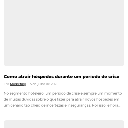
5 estratégias que você pode adotar para melh
suas vendas
Em
Distribuição
,
Mais Acessados
,
Marketing
26 de julho de 2021
Os dados do Google Trips mostram que atualmente mais de
viajantes em todo o mundo usam a Internet para planejar su
viagens. (isso mesmo 70%!) Essa mudança também afetou n
pensamento e ações de marketing para hotéis, especialmen