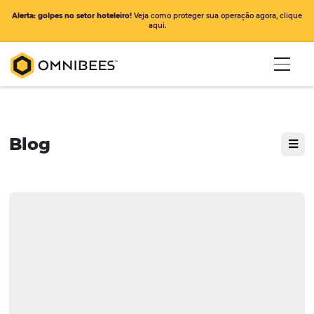
Alerta: golpes no setor hoteleiro!
Veja como proteger sua operação ago
aqui.
Blog