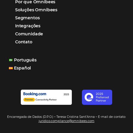
Hotéis Ponta Verde:
Cliente Omni
“O uso d
Reduziu cerca de 90% o processo manual.
ferramentas Omnibees com certeza vem contribuindo p
aumento das reservas, produtividade e rentabilidade, a
reduzir tempo e custos. Contar com a parceria da Omni
garantia de ganhos comerciais e operacionais”
Paula Medeiros – Gerente Comercial
Maceió, AL
Veja mais cases