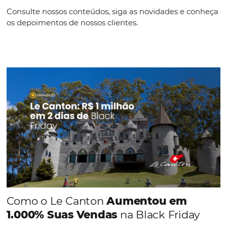
Conheça os canais de marketing digital mais 
por hotéis
Em
Análise
2 de setembro de 2019
É fácil ser apanhado pelas várias maneiras diferentes de pro
seu hotel, especialmente se você ainda se encontra em um e
inicial e procura meios de alavancar suas vendas. Por isso é 
importante caprichar nas estratégias de…
Comunidade
Omnibees
Consulte nossos conteúdos, siga as novidades e 
os depoimentos de nossos clientes.