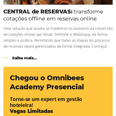
Em datas estratégicas como a Black Friday, cada dia con
cada clique pode se transformar em uma reserva. O Le
entendeu esse desafio e, junto à equipe da Niara, imp
duas soluções da Omnibees de forma ágil e eficaz. O re
Um aumento…
Continue lendo…