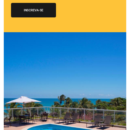
CENTRAL de RESERVAS:
transfor
cotações offline em reservas online
Uma solução que auxilia os hoteleiros no aumento da c
de cotações vindas por Email, Telefone e Whatsapp, de 
simples e prática. Permitindo que todas as etapas do p
de reservas sejam gerenciadas de forma integrada. Con
Saiba mais…