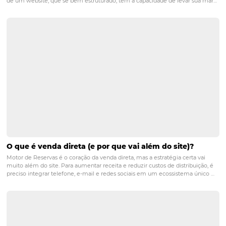
fidelização do visitante.
gestão
hotel
hotelaria
omnibees
PRÓXIMO POST
Hoteleiros Que Fazem Cotações Convertem Até
5 Vezes Mais
Posts relacionados