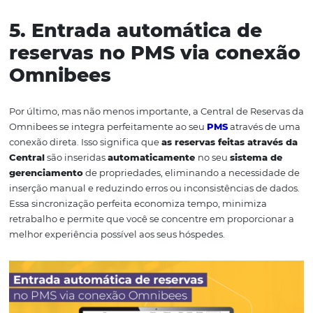
4. Plataforma web acessí
de qualquer lugar
Uma das grandes vantagens da Central de Reservas da
Omnibees é que ela é uma plataforma web que pode se
acessada de qualquer lugar, desde que haja uma cone
a internet. Isso significa que você pode gerenciar suas re
atualizar informações importantes em tempo real,
independentemente de estar no
hotel
, escritório, em c
até mesmo em trânsito. Essa flexibilidade permite que 
mantenha o controle total das suas operações
de res