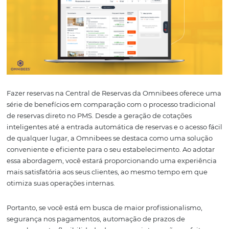
em qualquer momento e lugar.
5. Entrada automática de
reservas no PMS via con
Omnibees
Por último, mas não menos importante, a Central de Res
Omnibees se integra perfeitamente ao seu
PMS
através
conexão direta. Isso significa que
as reservas feitas atr
Central
são inseridas
automaticamente
no seu
sistem
gerenciamento
de propriedades, eliminando a necessi
inserção manual e reduzindo erros ou inconsistências d
Essa sincronização perfeita economiza tempo, minimiz
retrabalho e permite que você se concentre em proporci
melhor experiência possível aos seus hóspedes.