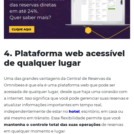
automáticos
Com a
Central de Reservas
da Omnibees, os prazos de
cancelamento são definidos automaticamente. Isso sign
que reservas vencidas ou não pagas são canceladas de 
automática, liberando os quartos para outros potenciais
hóspedes no mesmo minuto. Essa automatização ajuda
otimizar a ocupação do seu estabelecimento e evita pr
decorrentes de reservas não confirmadas ou overbooki