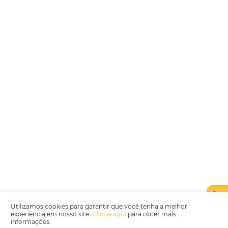
Encarregada de Dados (D.P.O.) – Teresa Cristina Sant’Anna – E-mail de
juridico.compliance@omnibees.com
OMNIBEES Soluções em Tecnologia S.A. CNPJ 60.062.296/0001-0
Av. Paulista, 1294, 21º andar, sala 2 Telefone: 4504-0000
Política de Qualidade
Política de Privacidade
Termos de Utilização