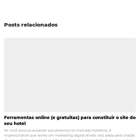
conveniente e eficiente para o seu estabelecimento. Ao 
essa abordagem, você estará proporcionando uma expe
mais satisfatória aos seus clientes, ao mesmo tempo em
otimiza suas operações internas.
Portanto, se você está em busca de maior profissionalis
segurança nos pagamentos, automação de prazos de
cancelamento, flexibilidade de acesso e integração perf
o PMS, a Central de Reservas da Omnibees é a escolha ce
você.
Conheça a Omnibees
A Omnibees oferece diversas soluções para você ampliar
diversificar e otimizar seus canais de venda, com gestã
integrada, autonomia completa para o hoteleiro e facil
de processos para o hóspede - gerando maior conversão