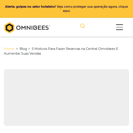
Alerta: golpes no setor hoteleiro!
Veja como proteger sua operação ago
aqui.
Home
> Blog >
5 Motivos Para Fazer Reservas na Central Omnibee
Aumentar Suas Vendas