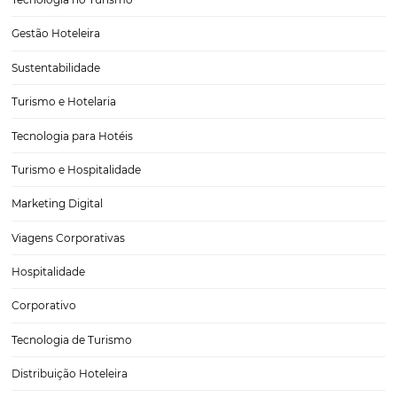
Acessibilidade na Hotelaria: Guia Completo para
Atender Pessoas com Deficiência
A acessibilidade na hotelaria é um tema de crescente importância,
especialmente em um mundo onde a inclusão deve ser uma priorid
muitas pessoas com deficiência, a experiência de viajar pode ser de
devido à falta de infraestrutura adequada em…
CATEGORIAS
Tecnologia
Eventos de Turismo