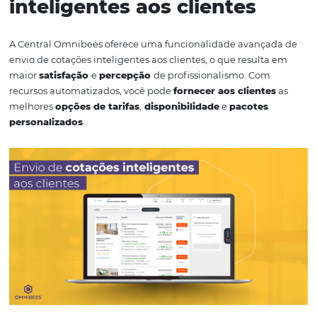
Omnibees é uma escolha inteligente em comparação c
processo tradicional de reservas direto no PMS (Property
Management System).
1. Envio de cotações
inteligentes aos clientes
A Central Omnibees oferece uma funcionalidade avanç
envio de cotações inteligentes aos clientes, o que result
maior
satisfação
e
percepção
de profissionalismo. Co
recursos automatizados, você pode
fornecer aos client
melhores
opções de tarifas
,
disponibilidade
e
pacotes
personalizados
.