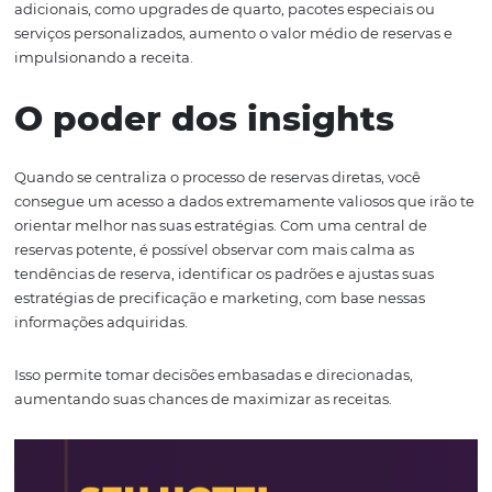
A
Central de Reservas
permite que todas as etapas do 
de reservas sejam gerenciadas de forma integrada. Des
consulta inicial até o pagamento e a confirmação da res
todas as integrações ocorrem em um único local. Isso sim
a operação, reduzindo erros e garantindo um fluxo mais
tranquilo de informações entre os departamentos do hot
centralização das etapas de reserva permite uma visão
completa dos dados, facilitando a análise e o planejam
Ao centralizar as operações de reservas, os hotéis podem
aprimorar sua capacidade de
upselling
e
cross-selling
. 
de reservas pode identificar oportunidades de oferecer s
adicionais, como upgrades de quarto, pacotes especiais
serviços personalizados, aumento o valor médio de reser
impulsionando a receita.
O poder dos insights