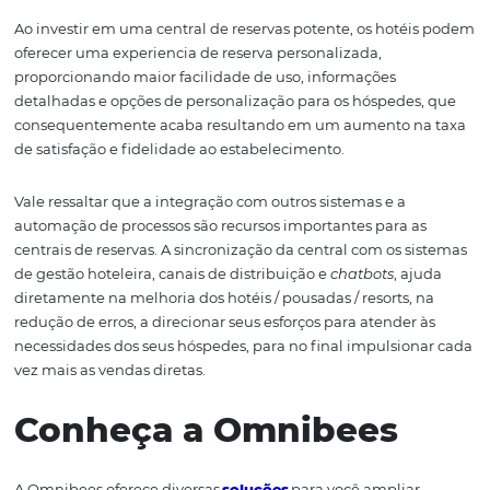
do hóspede
Uma central de reservas bem projetada e eficiente contr
diretamente para uma experiência excepcional do hósp
Com todos os dados e preferências armazenados em um
sistema, é possível personalizar as ofertas e serviços de 
com as necessidades individuais de cada cliente.
A comunicação direta entre o hotel e o hóspede durante
processo de reserva cria um vínculo mais forte e confiáve
resultando em maior satisfação e fidelidade.
Lembre-se que a central de reservas também permite
gestão eficiente das reservas em diferentes canais de
distribuição, como o site do hotel, aplicativos móveis e s
de distribuição global (GDS). Isso garante consistência n