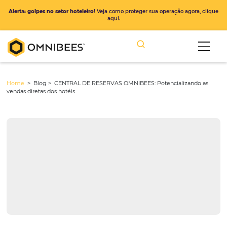
Alerta: golpes no setor hoteleiro!
Veja como proteger sua operação ago
aqui.
Home
> Blog >
CENTRAL DE RESERVAS OMNIBEES: Potencializan
vendas diretas dos hotéis