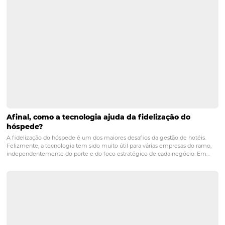
central de reservas
distribuição
hotelaria
omnibee
venda direta
vendas
vendas diretas
POST ANTERIOR
Como usar o Instagram para vender ma
PRÓXIMO POST
Black Friday 2023: Amarante Bate Recorde E
Vende Todos Os Quartos Em 2 Horas
Posts relacionados