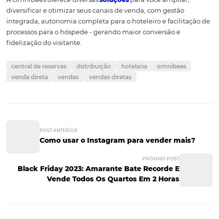
informações e disponibilidade de quartos, evitando
overbookings e problemas de última hora.
A central de reservas desempenha um papel fundament
vendas diretas e na experiencia do hóspede nos hotéis. 
centralizar e otimizar o processo de reservas, os hotéis 
maximizar suas vendas, estabelecer uma conexão diret
clientes e construir relacionamentos duradouros. Além di
essa centralização simplifica a gestão, oferece acesso a 
valiosos e melhoria na eficiência operacional.
Ao investir em uma central de reservas potente, os hoté
oferecer uma experiencia de reserva personalizada,
proporcionando maior facilidade de uso, informações
detalhadas e opções de personalização para os hóspede
consequentemente acaba resultando em um aumento n
de satisfação e fidelidade ao estabelecimento.