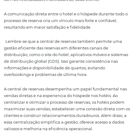
esforços na otimização do processo, garantindo uma res
ágil aos clientes e um atendimento personalizado.
Ademais, automação de tarefas rotineiras, como confir
de reserva e envio de informações aos hóspedes, libera
para que os funcionários se concentrem em atividades 
valor agregado.
Outro benefício da central de reservas é a possibilidade
monitorar e acompanhar as métricas-chave de desemp
hotéis podem analisar o desempenho das campanhas d
marketing, a taxa de conversão das reservas e outras mé
relevantes para identificar áreas de melhoria e tomar de
embasadas em dados.
Melhoria na experiênc