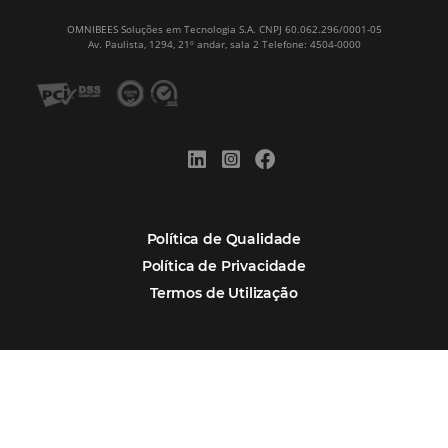
Português
Español
Encarregada de Dados (D.P.O.) – Teresa Cristina Sant’Anna – E-mail de
juridico.compliance@omnibees.com
OMNIBEES Soluções em Tecnologia S.A. CNPJ 60.062.296/0001-0
Av. Paulista, 1294, 21º andar, sala 2 Telefone: 4504-0000