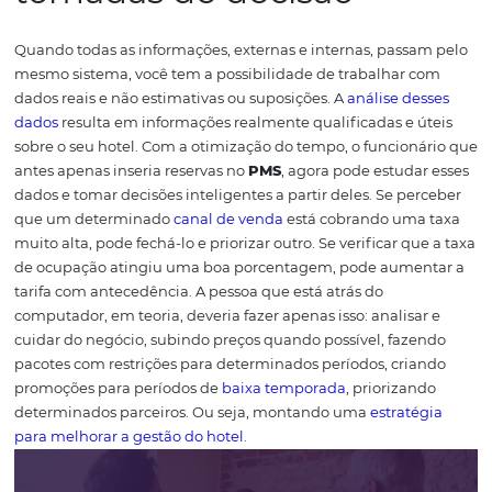
processos
, principalmente para uma rotina acelerada 
do setor hoteleiro.
Confira os 4 benefícios de
automatizar os processos do se
hotel
A importância de conta
com os dados para
tomadas de decisão
Quando todas as informações, externas e internas, pass
mesmo sistema, você tem a possibilidade de trabalhar 
dados reais e não estimativas ou suposições. A
análise d
dados
resulta em informações realmente qualificadas e 