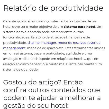
para hotel
pode deixar seu estabelecimento mais organ
com as informações centralizadas e seguras. Assim os ge
terão maior tempo para planejar suas
estratégias de ve
tornando processos manuais em algo muito mais prátic
rápido.
Ganhos da otimização 
processos com os siste
para hotel
Com o uso de uma
ferramenta de integração dos sist
hotel tem ganhos diretos e indiretos. O direto é aquele 
conectado aos custos e ganhos do estabelecimento. O
funcionário, que é oneroso, passa a gerar muito mais val
receita.
Já o indireto é poder contar com um
banco de d