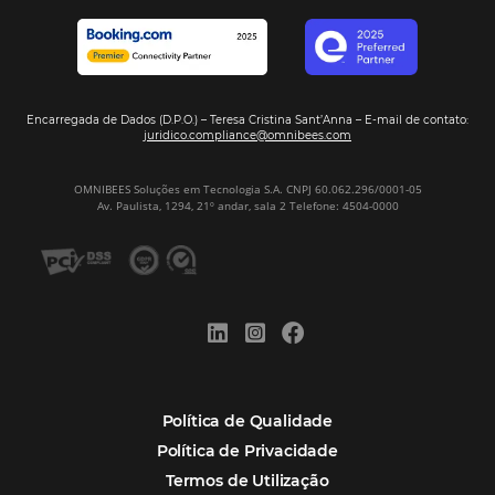
Tecnologia em Hotelaria
Hotelaria
Tecnologia na Hotelaria
Mais Acessados
Análise
Distribuição
Marketing
POSTS RECENTES
Hotel Report 2026 revela números e apont
oportunidades para destinos brasileiros