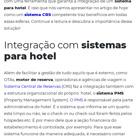
com que eles deixem de executar trabalhos mecânicos 
possam, de fato, conhecer os processos e saber como aju
seu hotel a lucrar mais.
Além disso, utilizar um sistema 
hotel permitirá tratar os seus hóspedes de forma persona
dando atenção e valorizando cada detalhe da relação d
cliente com o seu estabelecimento.
Sim! Tudo isso é poss
com uma ferramenta que garanta a integração de um
s
para hotel
.
É isso que nós vamos apresentar no artigo de
como um
sistema CRS
competente traz benefícios em 
essas esferas. Continue a leitura e descubra a importânc
solução!
Integração com
sistem
para hotel
Além de facilitar a gestão de tudo aquilo que é externo,