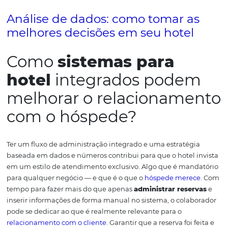
No entanto, isso só é possível quando você tem um
sist
para hotel
em que pode confiar todos os detalhes da op
Alguns hotéis acreditam que, por contar com um sistem
“moderno” e “tecnológico”, os colaboradores são dispens
seu número pode ser consideravelmente reduzido.
Pois 
eles se enganam. Com um
sistema para hotel
disponíve
funcionários passariam a contribuir ainda mais com a es
do hotel. Podendo potencializar ainda mais os rendime
CRS
é uma ferramenta que permite que o time trabalhe
de forma estratégica, focando naquilo que merece aten
prática, isso significa mais retorno para o hotel e um a