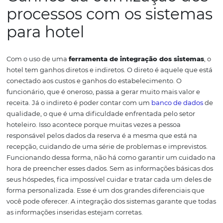
tempo para fazer mais do que apenas
administrar rese
inserir informações de forma manual no sistema, o cola
pode se dedicar ao que é realmente relevante para o
relacionamento com o cliente
.
Garantir que a reserva foi 
que o quarto estará pronto quando ele chegar ao hotel é
mínimo que seu cliente espera. Os demais cuidados c
depois.
Assim,
desburocratizar o processo de administra
permite dar a atenção devida ao seu hóspede.
Isso pode
significar um e-mail agradecendo a escolha do seu
estabelecimento ao fim da estadia, uma mensagem
personalizada informando que o travesseiro que ele se
pede já está disponível no quarto ou um lembrete de qu
não solicitou um serviço como costuma fazer em outras 
Isso faz com que o hóspede sinta que é especial e valoriz
trabalho da sua equipe e a atenção dada a ele. Todo ess
empenho só é possível quando um sistema eficiente fic
responsável por todo o trabalho mecânico.
Um bom
sis