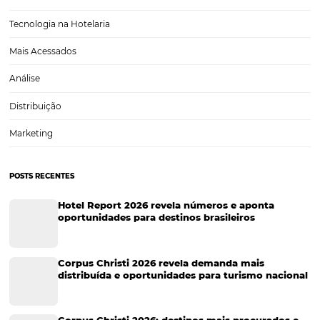
Hotelaria na Cidade do Rio de Janeiro, um mix de
vendas entre lazer e corporativo
A cidade do Rio de Janeiro, carinhosamente apelidada de "Cidade
Maravilhosa", é um dos destinos turísticos mais icônicos do Brasil, at
visitantes de todas as partes do mundo. Com suas famosas praias, 
Copacabana e Ipanema, e pontos turísticos como…
CATEGORIAS
Tecnologia Hoteleira
Gestão Financeira
Cases de Sucesso