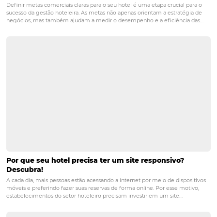
BeePrice
oferece vantagem competitiva para maximizar
receitas, flexibilizando suas estratégias de formas autom
o seu negócio precisa de inteligência, conte com a
HiQ
e
converta informação em estratégia. Organize e interpre
para o guiar na tomada de decisões!
Conexão que centra
gestão de reservas. Este é o
BeeConnect
. Garanta que as
cheguem corretamente ao sistema de gestão do hotel e
disponibilidade real seja atualizada nos canais de venda
ter todas essas soluções? Então o
BeeHive
é para você.
Revolucione as vendas do seu hotel com uma solução c
que irá garantir uma abrangência no mercado internaci
nacional e o máximo de alcance para os seus clientes
intermediários e finais.
Para mais informações entre em
conosco
.