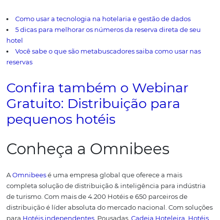
qualidade, o que é uma dificuldade enfrentada pelo set
hoteleiro.
Isso acontece porque muitas vezes a pessoa
responsável pelos dados da reserva é a mesma que está
recepção, cuidando de uma série de problemas e imprev
Funcionando dessa forma, não há como garantir um cu
hora de preencher esses dados. Sem as informações bási
seus hóspedes, fica impossível cuidar e tratar cada um d
forma personalizada.
Esse é um dos grandes diferenciai
você pode oferecer. A integração dos sistemas garante q
as informações inseridas estejam corretas.
Relatório de produtivid
Garantir qualidade no serviço integrado das funções de
hotel deve ser o maior objetivo de um
sistema para hot
sistema bem elaborado pode oferecer entre outras
funcionalidades. Relatório de atividade financeira e de