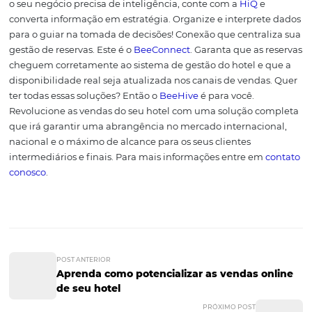
Você sabe o que são metabuscadores saiba como usar
reservas
Confira também o Webina
Gratuito: Distribuição para
pequenos hotéis
Conheça a Omnibees
A
Omnibees
é uma empresa global que oferece a mais
completa solução de distribuição & inteligência para ind
de turismo. Com mais de 4.200 Hotéis e 650 parceiros d
distribuição é líder absoluta do mercado nacional.
Com s
para
Hotéis independentes
, Pousadas,
Cadeia Hoteleira
Boutique
,
Operadores Turísticos
,
Agências de Viagens
e