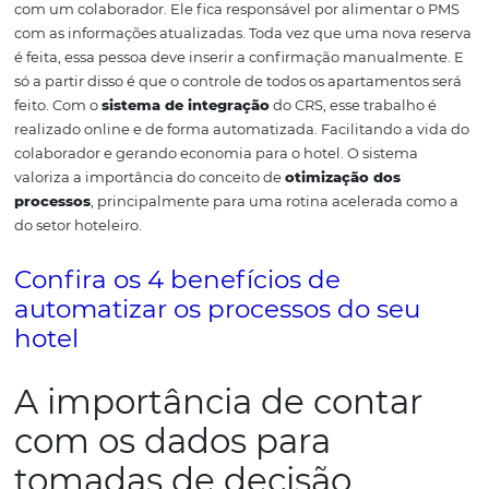
OTAs,
motor de reserva
, operadoras e agências de via
Sistema Central de Reservas
(CRS) faz a integração ta
a estrutura organizacional do próprio hotel, o
sistema 
(Property Management System).
O
PMS
é responsável pe
administrativa do hotel. É o sistema que informa se um 
está limpo ou não, se o check-in ou check-out foram feit
hóspedes etc. É por meio dele que a seção financeira do
estabelecimento é controlada, por exemplo.
Para que es
sistema funcione da maneira adequada, é necessário co
com um colaborador. Ele fica responsável por alimentar
com as informações atualizadas.
Toda vez que uma nova
é feita, essa pessoa deve inserir a confirmação manualm
só a partir disso é que o controle de todos os apartament
feito.
Com o
sistema de integração
do CRS, esse trabalh
realizado online e de forma automatizada. Facilitando a
colaborador e gerando economia para o hotel. O sistem
valoriza a importância do conceito de
otimização dos