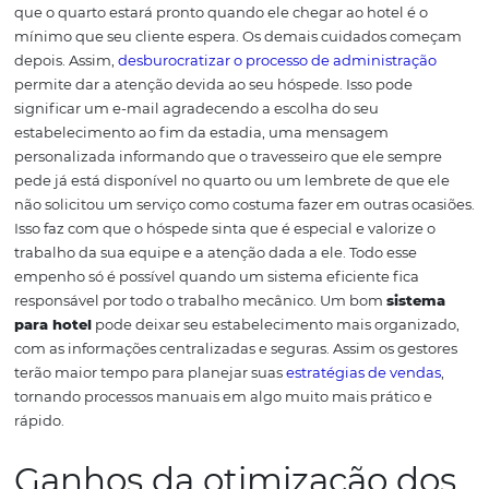
no
RevPAR
.
Análise de dados: como tomar a
melhores decisões em seu hotel
Como
sistemas para
hotel
integrados pode
melhorar o relacionam
com o hóspede?
Ter um fluxo de administração integrado e uma estratég
baseada em dados e números contribui para que o hotel
em um estilo de atendimento exclusivo. Algo que é man
para qualquer negócio — e que é o que o
hóspede mere