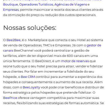
produtividade,
channel manager
,
motor de reservas
,
re
management
, mapa de ocupação etc.
Estas ferramenta
em um só sistema, trazem praticidade, agilidade e uma
avaliação melhor do hóspede em relação ao hotel. O q
relação ao custo benefício, é muito mais vantajoso man
sistema de qualidade.
Gostou do artigo? Então
confira outros conteúdos 
podem te ajudar a melhora
gestão do seu hotel:
Como usar a tecnologia na hotelaria e gestão de dado
5 dicas para melhorar os números da reserva direta d
hotel