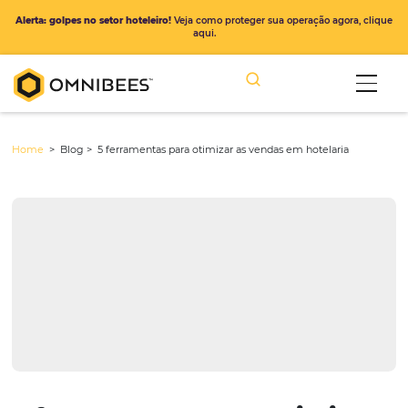
Alerta: golpes no setor hoteleiro!
Veja como proteger sua operação ago
aqui.
Home
> Blog >
5 ferramentas para otimizar as vendas em hotelari