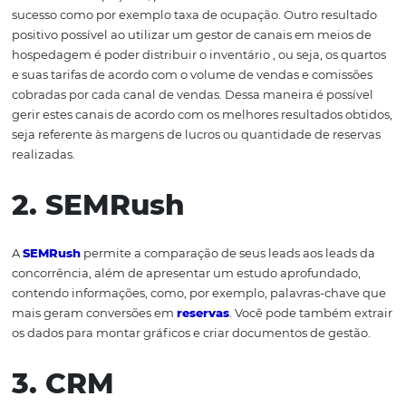
Um
gestor de canais
é essencial para otimizar as vend
hotel maximizando a distribuição do produto para diver
canais de vendas diferentes. Ao adotar um gestor de can
hotel, o profissional hoteleiro pode ampliar os canais d
do seu hotel, fazendo com que o hotel venda mais quart
aumente a ocupação e, por último melhorar as métricas
sucesso como por exemplo taxa de ocupação. Outro res
positivo possível ao utilizar um gestor de canais em mei
hospedagem é poder distribuir o inventário , ou seja, os 
e suas tarifas de acordo com o volume de vendas e comi
cobradas por cada canal de vendas. Dessa maneira é pos
gerir estes canais de acordo com os melhores resultados 
seja referente às margens de lucros ou quantidade de re
realizadas. ​
2. SEMRush