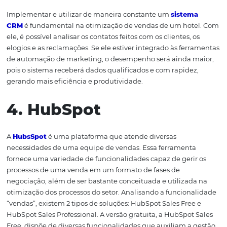
A
SEMRush
permite a comparação de seus leads aos lea
concorrência, além de apresentar um estudo aprofunda
contendo informações, como, por exemplo, palavras-ch
mais geram conversões em
reservas
. Você pode também
os dados para montar gráficos e criar documentos de ge
3. CRM
Implementar e utilizar de maneira constante um
siste
CRM
é fundamental na otimização de vendas de um ho
ele, é possível analisar os contatos feitos com os clientes,
elogios e as reclamações. Se ele estiver integrado às fe
de automação de marketing, o desempenho será ainda 
pois o sistema receberá dados qualificados e com rapide
gerando mais eficiência e produtividade.