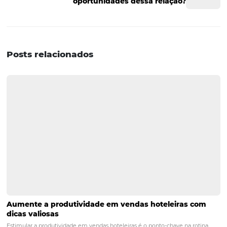
é uma opção a ser estudada. Afinal, o custo de uma fer
pode aumentar os resultados financeiros e a fidelização
clientes, melhorar a ocupação dos quartos em períodos 
temporada, etc. Analise as melhores opções para seu hot
comece já a otimizar vendas. O que você achou deste te
sobre ferramentas para otimização de vendas nos hotéis
Gostou? Então aproveite e compartilhe-o em suas redes 
para que mais pessoas tenham acesso ao conteúdo.
POST ANTERIOR
O que os viajantes de negócios conside
escolher seu hotel
PRÓXIMO POST