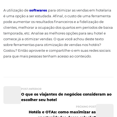
hospedar, o tipo de
hospedagem
, etc.
5. Sales Loft
Similar à HubSpot e InsideSales, a
Sales Loft
dispõe de d
ferramentas de vendas, tanto para donos do negócio qu
para profissionais. Basicamente, essas funções da plata
têm como objetivo ajudar a aumentar as reservas no cas
hotéis. Veja algumas funcionalidades:
customização de grande volume de e-mails;
implementação de ferramentas semiautomáticas;
acompanhamento de e-mails pelo Gmail;
implementação de testes A/B nos e-mails.
A utilização de
softwares
para otimizar as vendas em ho