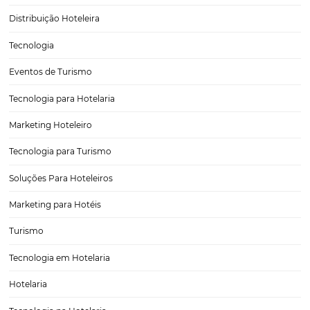
Como automatizar processos no seu hotel
Melhorar a experiência dos hóspedes tornou-se uma obrigação para 
hoteleiro. Por isso, diversos hotéis estão investindo em tecnologia e
descobrindo os benefícios de automatizar os processos em sua ges
o avanço da tecnologia e acesso à ferramentas…
CATEGORIAS
Tecnologia Hoteleira
Gestão Financeira
Cases de Sucesso
Tecnologia no Turismo
Gestão Hoteleira
Sustentabilidade