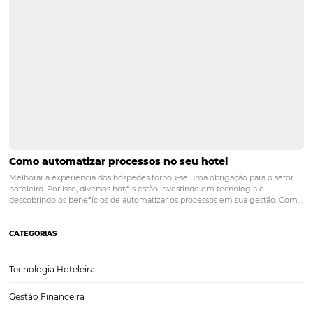
Aumente a produtividade em vendas hoteleiras
dicas valiosas
Estimular a produtividade em vendas hoteleiras é o ponto-chave na 
de hotéis que buscam crescimento saudável e contínuo. Um desafio
para o gestor e toda a equipe do hotel. Ainda mais em tempos mar
mudanças encadeadas pela pandemia do coronavírus. …