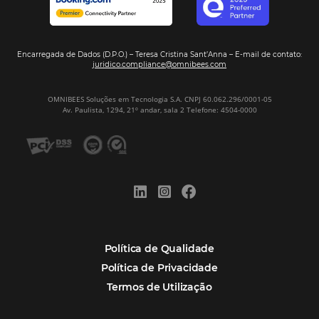
Corpus Christi 2026: destinos mais procur
tendências de compra dos viajantes
Nova integração Niara + Asksuite: transfo
conversas em reservas
Estudo da Omnibees aponta que reservas 
hotéis cresceram 8% em 2025