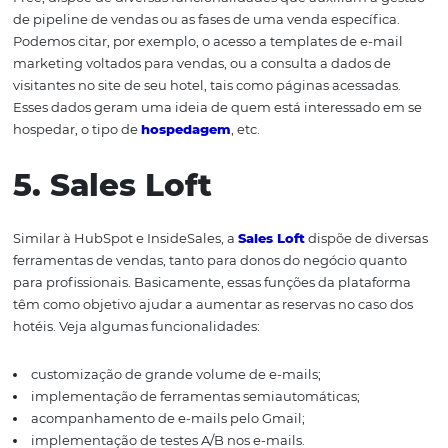
4. HubSpot
A
HubsSpot
é uma plataforma que atende diversas
necessidades de uma equipe de vendas. Essa ferrament
fornece uma variedade de funcionalidades capaz de geri
processos de uma venda em um formato de fases de
negociação, além de ser bastante conceituada e utiliza
otimização dos processos do setor. Analisando a funcion
“vendas”, existem 2 tipos de soluções: HubSpot Sales Fre
HubSpot Sales Professional. A versão gratuita, a HubSpot
Free, dispõe de diversas funcionalidades que auxiliam a
de pipeline de vendas ou as fases de uma venda específi
Podemos citar, por exemplo, o acesso a templates de e-
marketing voltados para vendas, ou a consulta a dados 
visitantes no site de seu hotel, tais como páginas acessa
Esses dados geram uma ideia de quem está interessado