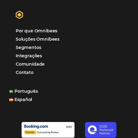
garantia de ganhos comerciais e operacionais”
Paula Medeiros – Gerente Comercial
Maceió, AL
Veja mais cases
Assine nossa
Newsletter
CADASTRAR
Alternative: