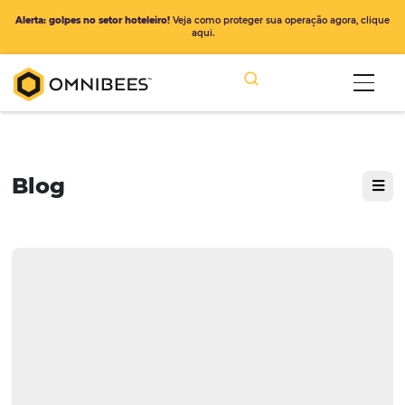
Alerta: golpes no setor hoteleiro!
Veja como proteger sua operação ago
aqui.
Blog