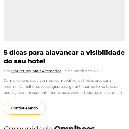
5 dicas para alavancar a visibil
do seu hotel
Em
Marketing
,
Mais Acessados
5 de janeiro de 2022
Com o cenário cada vez mais competitivo, os hotéis precisa
recorrer às melhores estratégias para garantir aumento na ta