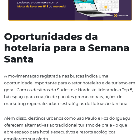
a força de destinos urbanos e de natureza, como São Pau
do Iguaçu, que ganham espaço ao oferecer experiências
fora do litoral tradicional.
Para os hoteleiros, essa é a hora de agir. Ainda dá tempo
traçar estratégias assertivas para atrair mais hóspedes d
Semana Santa. As ferramentas da Omnibees são aliadas
poderosas nesse processo, oferecendo soluções como o
de Reservas
, que permite aumentar a conversão direta 
do hotel, evitar comissões excessivas e personalizar ofer
agilidade.