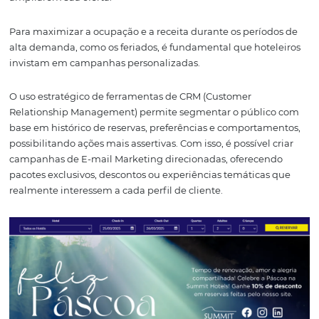
Oportunidades da
hotelaria para a Sema
Santa
A movimentação registrada nas buscas indica uma
oportunidade importante para o setor hoteleiro e de tu
geral. Com os destinos do Sudeste e Nordeste liderando o
há espaço para criação de pacotes promocionais, ações 
marketing regionalizadas e estratégias de flutuação tari
Além disso, destinos urbanos como São Paulo e Foz do 
oferecem alternativas ao tradicional turismo de praia - 
abre espaço para hotéis executivos e resorts ecológicos