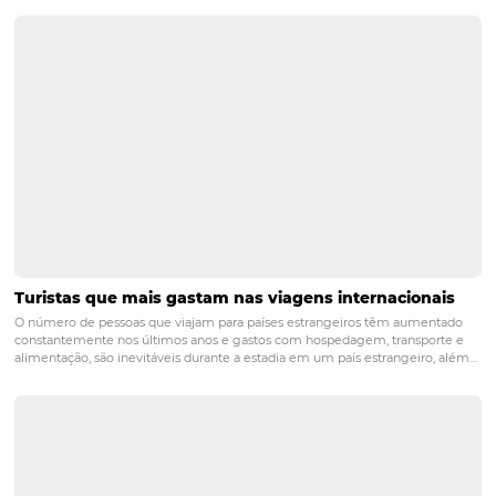
Com 18 milhões de buscas, Foz do Iguaçu fecha o top 10
uma alternativa ao turismo de praia. As Cataratas do Igu
turismo ecológico da região atraem viajantes que busc
contato com a natureza e descanso espiritual.