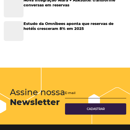
Como Melhorar a Ocupação e Aumentar a Receit
Sua Pousada Reduzindo Custos
Gerenciar uma pousada é um desafio que vai muito além de simpl
operações diárias. Com a crescente concorrência no setor de turismo
proprietários se veem cada vez mais pressionados a encontrar form
reduzir custos, aumentar a ocupação e,…
CATEGORIAS
Tecnologia para Hotéis
Turismo e Hospitalidade
Marketing Digital