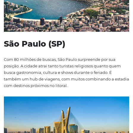
nas redes sociais. Esse conjunto de ações personalizadas
aumenta as reservas como também fideliza os hóspedes
Quais as característic
dos principais destin
escolhidos para a
Semana Santa no Bras
Rio de Janeiro (RJ)
Com 149 milhões de buscas, o Rio de Janeiro lidera o ra
com folga. A combinação entre praias icônicas, vida cult
intensa e eventos religiosos tradicionais da Semana San
a cidade um destino completo. Hotéis e pousadas já op