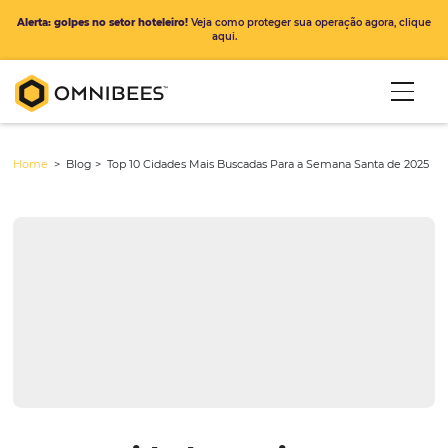
Alerta: golpes no setor hoteleiro!
Veja como proteger sua operação ago
aqui.
Home
> Blog >
Top 10 Cidades Mais Buscadas Para a Semana Sant