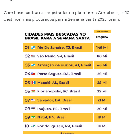
As
cidades
litorâneas continuam em alta, com forte pre
Rio de Janeiro (RJ), Armação dos Búzios (RJ) e Porto Segu
No entanto, o levantamento também traz algumas surpr
como São Paulo (SP), um centro urbano que se firma c
destino estratégico para quem busca uma viagem na P
repleta de cultura, gastronomia e mobilidade, e Foz do 
(PR), que atrai visitantes interessados em ecoturismo e 
religioso.
Com base nas buscas registradas na plataforma Omnibee
destinos mais procurados para a Semana Santa 2025 fo