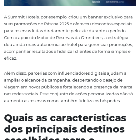
ampliarem sua oferta.
Para maximizar a ocupação e a receita durante os perío
alta demanda, como os feriados, é fundamental que hot
invistam em campanhas personalizadas.
O uso estratégico de ferramentas de CRM (Customer
Relationship Management) permite segmentar o públi
base em histórico de reservas, preferências e comporta
possibilitando ações mais assertivas. Com isso, é possível 
campanhas de E-mail Marketing direcionadas, oferece
pacotes exclusivos, descontos ou experiências temática
realmente interessem a cada perfil de cliente.