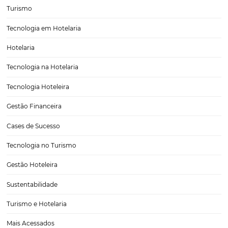
Entenda a diferença entre Tarifa Acordo, Tarifa
Dinâmica e Tarifário Híbrido na hotelaria
No setor hoteleiro, a gestão de tarifas é uma das atividades mais c
ao mesmo tempo cruciais para garantir a rentabilidade e competiti
negócio. Com a evolução do mercado e o avanço das tecnologias, 
diversas modalidades tarifárias…