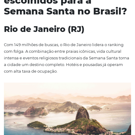
A Summit Hotels, por exemplo, criou um banner exclusi
suas promoções de Páscoa 2025 e ofereceu descontos es
para reservas feitas diretamente pelo site durante o perí
Com o apoio do Motor de Reservas da Omnibees, a estra
deu ainda mais autonomia ao hotel para gerenciar pro
acompanhar resultados e fidelizar clientes de forma sim
eficaz.
Além disso, parcerias com influenciadores digitais ajud
ampliar o alcance da campanha, despertando o desejo 
viagem em novos públicos e fortalecendo a presença d