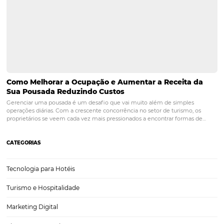
Agora é hora de aproveitar os dados e se preparar para a
demanda. Seja com pacotes, promoções ou experiência
diferenciadas, os destinos que se anteciparem terão v
competitiva para captar esse público em busca de desc
boas lembranças.
Quer mergulhar nos números que estão transforma
hotelaria no Brasil?
Descubra as tendências, indicadore
insights mais relevantes do setor no
Hotel Report 2025
!
Destinos
feriados
hotel
hotelaria
omnibees
tendências