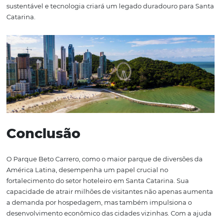
Hoteleiro em Santa
Catarina
Com o crescimento contínuo do Parque Beto Carrero Wor
aumento da demanda por hospedagem, o futuro do set
hoteleiro em Santa Catarina parece promissor. As cidade
redor do parque estão se preparando para atender a um
número maior de visitantes, e a tecnologia desempenh
papel fundamental nesse processo. A digitalização, atra
plataformas como a Omnibees, permitirá que os hotéis 
adaptem rapidamente às mudanças no mercado e me
suas operações.
Além disso, a colaboração entre as autoridades locais, o 
hoteleiro e o Parque Beto Carrero será essencial para p
turismo de forma sustentável. Ao focar no desenvolvime