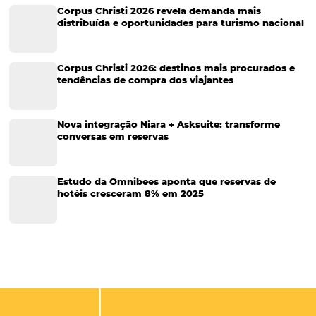
O que é venda direta (e por que vai além do site)
Motor de Reservas é o coração da venda direta, mas a estratégia cert
muito além do site. Para aumentar receita e reduzir custos de distrib
preciso integrar telefone, e-mail e redes sociais em um ecossistem
com…
CATEGORIAS
Tecnologia para Turismo
Soluções Para Hoteleiros
Marketing para Hotéis
Turismo
Tecnologia em Hotelaria