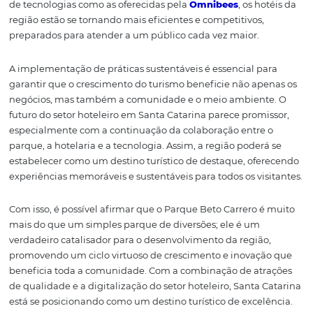
infraestrutura, capacitação de pessoal e criação de expe
únicas para os turistas, as cidades poderão se destacar 
destinos turísticos de excelência. Essa estratégia não ap
atrairá mais visitantes, mas também garantirá que os be
do turismo sejam sentidos por toda a comunidade.
O cenário futuro também dependerá da capacidade de 
hotéis se adaptarem às novas demandas e preferências 
turistas. Com a crescente importância das
experiências
personalizadas
, os estabelecimentos precisarão inovar
constantemente para manter sua relevância no mercado
integração de tecnologia e práticas sustentáveis será, s
dúvida, um diferencial competitivo para os hotéis em S
Catarina.
Portanto, o Parque Beto Carrero não é apenas uma atra
turística; ele é um fator de transformação econômica e s