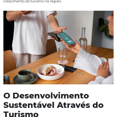
ajudam os hotéis a se digitalizarem, permitindo que ele
gerenciem suas reservas e canais de venda de forma int
Esse tipo de tecnologia não apenas facilita o trabalho do
gestores, mas também melhora a experiência do hóspe
Com plataformas digitais, os hotéis podem oferecer rese
online, promoções exclusivas e pacotes personalizados,
tornando-se mais atrativos para os visitantes do parque.
possibilidade de gerenciar a presença online e o market
digital de maneira eficaz é essencial para capturar a at
dos turistas que planejam suas viagens. Além disso, a
digitalização permite um melhor controle sobre a oper
hotel, ajudando a otimizar custos e recursos.
A tecnologia também facilita a comunicação com os hó
permitindo que os estabelecimentos ofereçam atendim
personalizado e suporte em tempo real. Isso se traduz