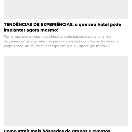
proporciona uma injeção de recursos na economia local.
cidades vizinhas se beneficiam do aumento do turismo
um crescimento no setor hoteleiro e em outros serviços
relacionados.
2. De que forma a Omnibees 
os hotéis a se digitalizarem?
A
Omnibees
oferece soluções que permitem que os hoté
gerenciem suas reservas, canais de venda e marketing d
forma integrada. Isso ajuda os estabelecimentos a se to
mais eficientes, melhorando a experiência dos hóspedes
aumentando a competitividade no mercado.
3. Quais são os benefícios do
turismo sustentável para a