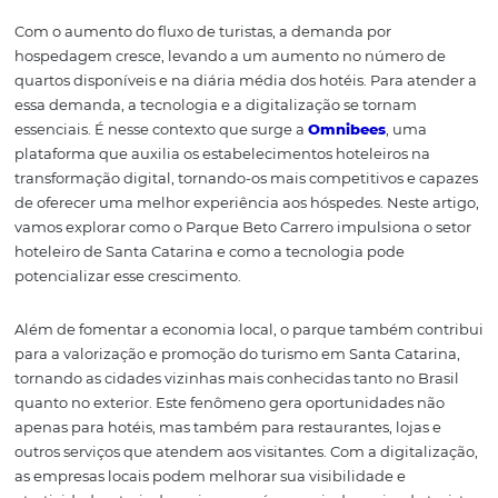
proporciona momentos de alegria e descontração, ma
gera um impacto significativo no mercado hoteleiro das
vizinhas, como Itajaí, Balneário Camboriú, Florianópolis,
Blumenau, Bombas e Bombinhas. A presença de um pa
tamanha magnitude transforma a dinâmica local, pro
o desenvolvimento sustentável e econômico da região.
Com o aumento do fluxo de turistas, a demanda por
hospedagem cresce, levando a um aumento no número
quartos disponíveis e na diária média dos hotéis. Para a
essa demanda, a tecnologia e a digitalização se tornam
essenciais. É nesse contexto que surge a
Omnibees
, um
plataforma que auxilia os estabelecimentos hoteleiros n
transformação digital, tornando-os mais competitivos e
de oferecer uma melhor experiência aos hóspedes. Neste
vamos explorar como o Parque Beto Carrero impulsiona 
hoteleiro de Santa Catarina e como a tecnologia pode