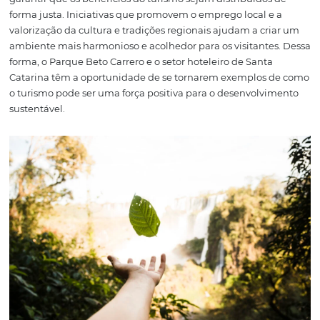
O Desenvolvimento
Sustentável Através d
Turismo
O crescimento do turismo impulsionado pelo Parque Be
Carrero traz à tona a necessidade de um desenvolvimen
sustentável. À medida que mais turistas visitam Santa Ca
é fundamental que as cidades adotem práticas que gar
preservação ambiental e o bem-estar da comunidade lo
turismo sustentável busca equilibrar os interesses econ
sociais com a proteção dos recursos naturais.
Os hotéis e empresas locais têm a responsabilidade de