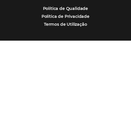
Marketing Hoteleiro
Mais Acessados
Análise
Distribuição
Marketing
POSTS RECENTES
Hotel Report 2026 revela números e apont
oportunidades para destinos brasileiros
Corpus Christi 2026 revela demanda mais
distribuída e oportunidades para turismo n