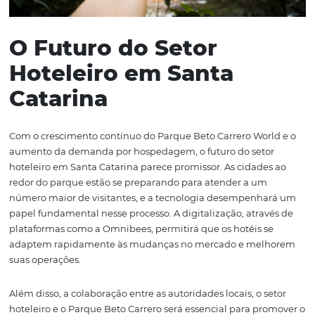
implementar práticas
sustentáveis
, como a redução do
plásticos, a promoção de produtos locais e a adoção de
tecnologias que economizem energia. Isso não apenas 
preservar o ambiente, mas também atrai um segmento
turistas que valoriza a sustentabilidade em suas escolha
viagem. Para muitas famílias, o compromisso com a pre
ambiental é um fator decisivo na hora de escolher um de
Além disso, o envolvimento da comunidade local é cruci
garantir que os benefícios do turismo sejam distribuído
forma justa. Iniciativas que promovem o emprego local 
valorização da cultura e tradições regionais ajudam a cr
ambiente mais harmonioso e acolhedor para os visitante
forma, o Parque Beto Carrero e o setor hoteleiro de Sant
Catarina têm a oportunidade de se tornarem exemplos
o turismo pode ser uma força positiva para o desenvolv
sustentável.