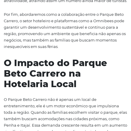
potencializar esse crescimento.
Além de fomentar a economia local, o parque também c
para a valorização e promoção do turismo em Santa Cata
tornando as cidades vizinhas mais conhecidas tanto no B
quanto no exterior. Este fenômeno gera oportunidades 
apenas para hotéis, mas também para restaurantes, loja
outros serviços que atendem aos visitantes. Com a digita
as empresas locais podem melhorar sua visibilidade e
atratividade, atraindo assim um número ainda maior de 
Por fim, abordaremos como a colaboração entre o Parq
Carrero, o setor hoteleiro e plataformas como a Omnibe
garantir um desenvolvimento sustentável e contínuo pa
região, promovendo um ambiente que beneficia não ap
negócios, mas também as famílias que buscam momen
inesquecíveis em suas férias.