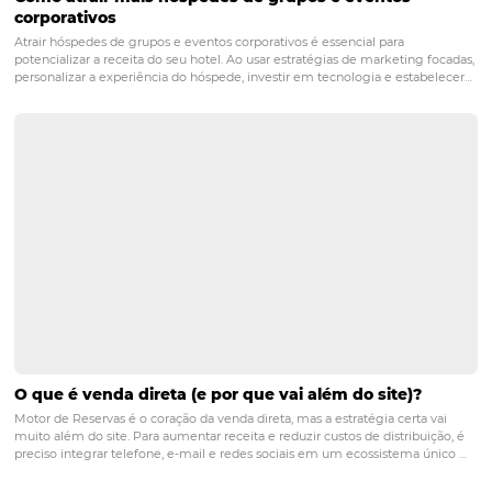
região?
O turismo sustentável garante que os benefícios do cre
econômico sejam distribuídos de forma justa, preservan
meio ambiente e promovendo a cultura local. Isso atrai t
que valorizam a sustentabilidade, contribuindo para a c
de um destino turístico responsável e atraente.
Beto Carrero
desenvolvimento
itajaí
parque de div
penha
POST ANTERIOR
Desenvolvimento turístico de Porto Seg
tecnologias e eventos que impulsionam
destino