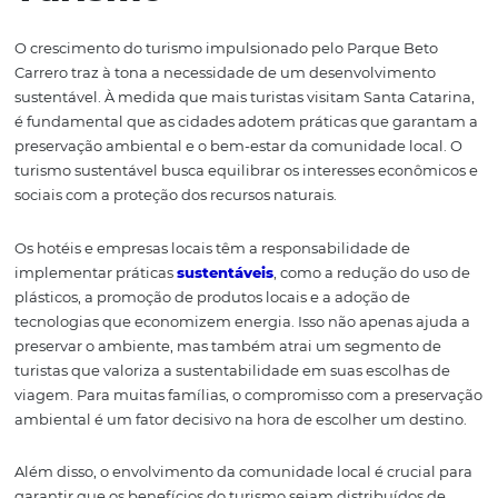
experiência mais positiva para os visitantes, que se sen
valorizados e bem tratados durante sua estadia. A
Omni
fornecer essas ferramentas, não só ajuda os hotéis a se
manterem competitivos, mas também potencializa o
crescimento do turismo na região.