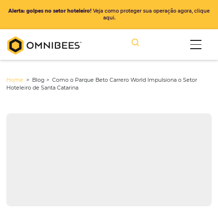
Alerta: golpes no setor hoteleiro!
Veja como proteger sua operação ago
aqui.
Home
> Blog >
Como o Parque Beto Carrero World Impulsiona o 
Hoteleiro de Santa Catarina