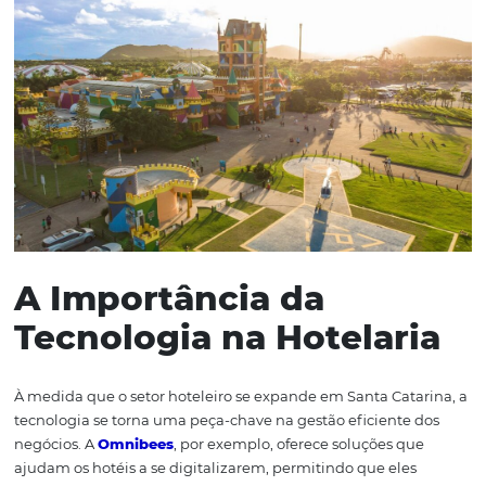
feriados. Com a popularidade do parque, muitos
estabelecimentos estão investindo em melhorias e exp
para atender melhor seus clientes. Além disso, essa de
também incentiva a construção de novas unidades hotel
contribuindo para o aumento da oferta de serviços e a
concorrência saudável no setor.
Com a chegada de novos turistas, a diária média dos hot
também tende a aumentar, refletindo a crescente valor
do destino. Isso não só beneficia os proprietários de hoté
também contribui para a economia local, gerando emp
renda para a população. Portanto, o Parque Beto Carrer
como um catalisador para o crescimento do setor hotelei
para o desenvolvimento econômico das cidades vizinhas