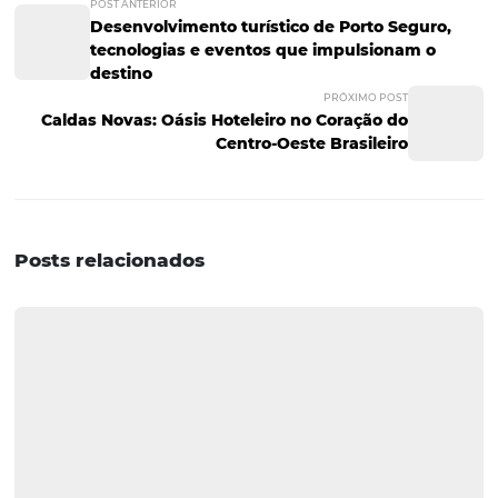
Com isso, é possível afirmar que o Parque Beto Carrero 
mais do que um simples parque de diversões; ele é um
verdadeiro catalisador para o desenvolvimento da regiã
promovendo um ciclo virtuoso de crescimento e inovaç
beneficia toda a comunidade. Com a combinação de at
de qualidade e a digitalização do setor hoteleiro, Santa 
está se posicionando como um destino turístico de excel
Perguntas e Respostas
1. Como o Parque Beto Carrer
impacta a economia local?
O Parque Beto Carrero atrai milhões de visitantes anual
que aumenta a demanda por hospedagem, gera empre