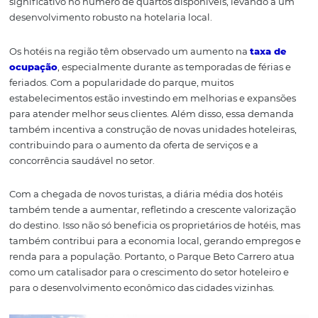
O Impacto do Parque
Beto Carrero na
Hotelaria Local
O Parque Beto Carrero não é apenas um local de
entretenimento; ele é um motor econômico que impuls
toda a região. Quando as famílias escolhem visitar o par
também buscam acomodações nas cidades próximas, 
Penha e Itajaí. Essa demanda crescente resulta em um
significativo no número de quartos disponíveis, levand
desenvolvimento robusto na hotelaria local.
Os hotéis na região têm observado um aumento na
tax
ocupação
, especialmente durante as temporadas de fér