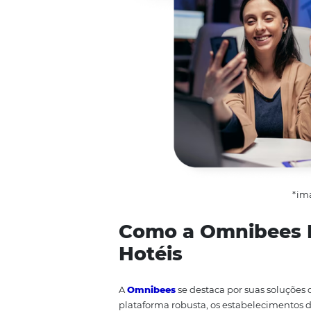
A
Omnibees
, uma referência em
gestão das propriedades. Isso in
tarifas e disponibilidades de f
Além disso, a tecnologia contri
dados e análises, os estabeleci
pacotes e serviços sob medida