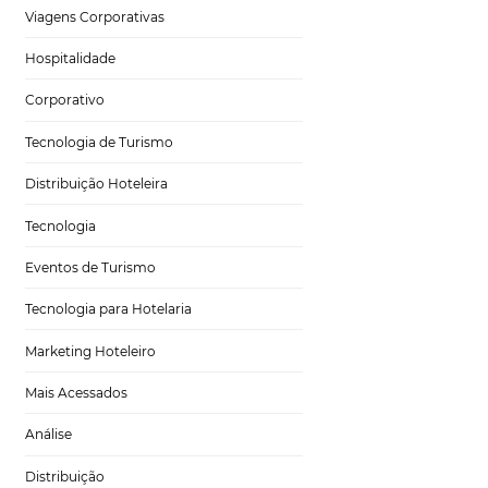
s hoteleiro no
Tecnologia para Hotéis
Turismo e Hospitalidade
vas demandas do
como a
Omnibees
Marketing Digital
téis, resorts e
s turistas,
Viagens Corporativas
Hospitalidade
ância da tecnologia
Corporativo
dos
 oferecer.
Tecnologia de Turismo
Distribuição Hoteleira
Tecnologia
Eventos de Turismo