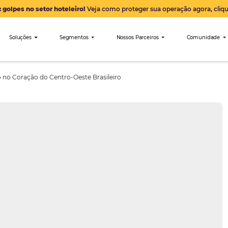
Alerta: golpes no setor hoteleiro!
Veja como proteger sua 
nibees
Soluções
Segmentos
Nossos Parceiro
is Hoteleiro no Coração do Centro-Oeste Brasileiro