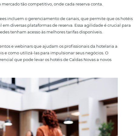
*imagem meramente ilustrativa
es Potencializa as Venda