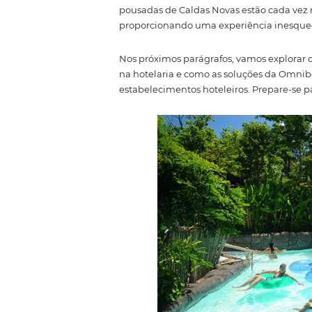
nas águas quentes e a oferta de
Centro-Oeste brasileiro.
Além de suas belezas naturais,
mercado. A tecnologia desempe
têm contribuído para a otimizaçã
pousadas de Caldas Novas estão 
proporcionando uma experiênci
Nos próximos parágrafos, vamos 
na hotelaria e como as soluçõ
estabelecimentos hoteleiros. Pre