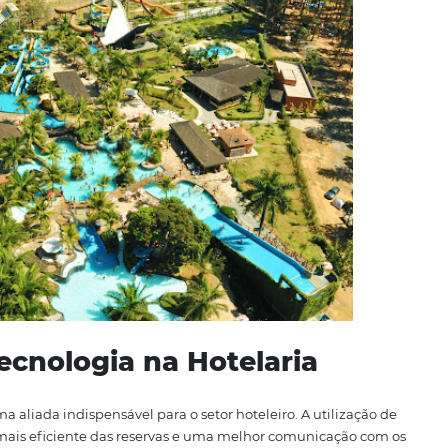
 passar o dia em meio à natureza.
as é o
Parque Estadual da Serra de Caldas Novas
, que a
s amantes do ecoturismo. Além disso, a cidade conta com u
visitantes podem degustar a deliciosa culinária goiana, t
a.
 suas festividades, como a Festa do Peão de Caldas Novas,
 rodeios e muita música sertaneja, a festa é uma ótima op