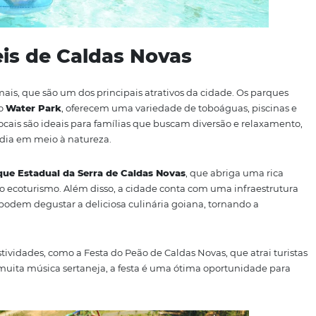
rdíveis de Caldas Novas
águas termais, que são um dos principais atrativos da cid
ua Park
e o
Water Park
, oferecem uma variedade de toboá
des. Esses locais são ideais para famílias que buscam diver