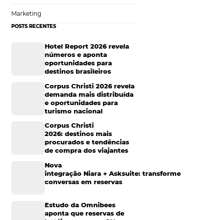
Tecnologia para Hotelaria
Marketing Hoteleiro
Mais Acessados
Análise
Distribuição
Marketing
POSTS RECENTES
Hotel Report 2026 rev
números e aponta
oportunidades para
ade. Os parques
destinos brasileiros
guas, piscinas e
Corpus Christi 2026 re
são e relaxamento,