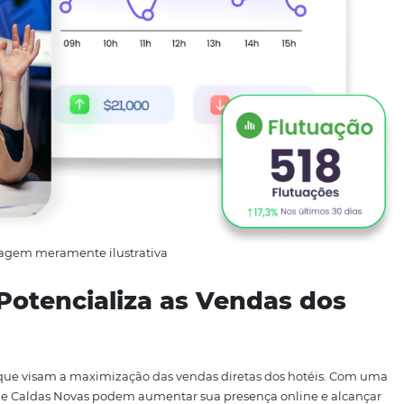
 soluções para hotelaria, oferece ferramentas que facilitam
clui o
sistema de reservas online
, que permite aos hotéis
orma integrada, aumentando a visibilidade e as chances de 
bui para uma experiência mais personalizada para os hósp
mentos podem entender melhor as preferências dos cliente
, que podem transformar uma simples estadia em moment