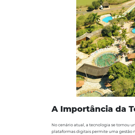
sendo uma excelente opção para
Outro ponto forte de Caldas Nov
biodiversidade e trilhas para o
de restaurantes e bares onde os 
experiência ainda mais complet
A cidade também é conhecida por
de diversas regiões. Com shows,
conhecer a cultura local.