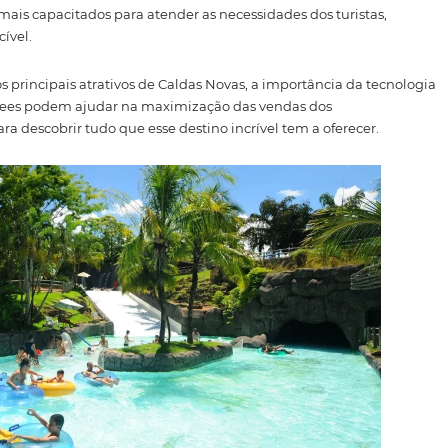
 atividades de lazer torna Caldas Novas um verdadeiro oási
 a hotelaria local tem se modernizado e se adaptado às no
nha um papel fundamental nesse processo, e empresas 
o da distribuição hoteleira. Com soluções inovadoras, os ho
cada vez mais capacitados para atender as necessidades do
a inesquecível.
explorar os principais atrativos de Caldas Novas, a import
es da Omnibees podem ajudar na maximização das vendas 
pare-se para descobrir tudo que esse destino incrível tem a