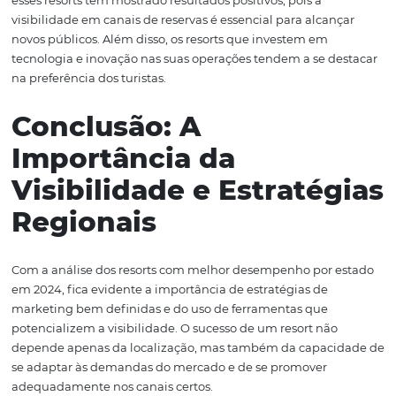
personalizadas são fundamentais para o sucesso nesta r
Sudeste e Centro-Oest
O Desempenho em
Ascensão
As regiões Sudeste e Centro-Oeste também apresentam 
com desempenho crescente em 2024. Estados como São
Goiás têm visto um aumento no número de turistas qu
experiências de lazer e relaxamento. O Sudeste, por ser 
mais populosa, tem a vantagem de estar próximo de gr
centros urbanos, facilitando o acesso a resorts.
Os resorts em São Paulo têm apostado em oferecer expe
de bem-estar, como spas e retiros de yoga, atraindo um 