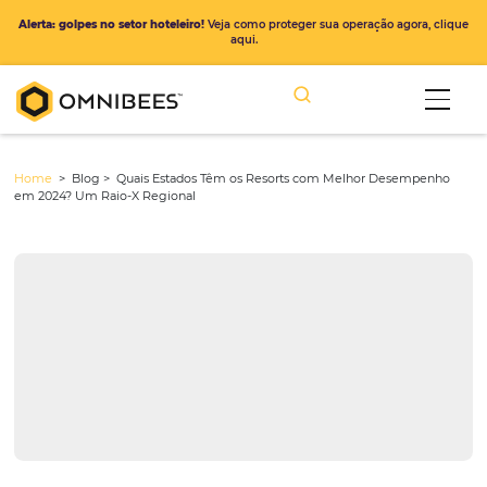
Alerta: golpes no setor hoteleiro!
Veja como proteger sua operação ago
aqui.
Home
> Blog >
Quais Estados Têm os Resorts com Melhor Dese
em 2024? Um Raio-X Regional