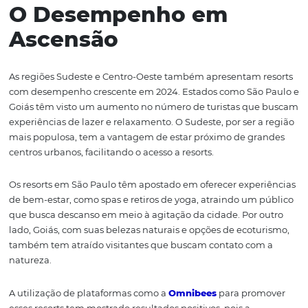
Catarina e Rio Grande do Sul, também tem se destacad
resorts que oferecem experiências únicas. Embora men
conhecidos que os do Nordeste, os resorts sulistas têm i
em experiências ligadas à natureza e ao ecoturismo, atr
um perfil diferente de turistas.
Os resorts em Santa Catarina, por exemplo, têm se espec
em turismo de aventura, oferecendo atividades como tri
rafting e passeios de bicicleta. Esses empreendimentos 
beneficiado do crescimento do turismo interno, princi
entre os brasileiros que buscam novas experiências e de
menos saturados.
Uma análise mais detalhada dos dados da
Omnibees
re
resorts que investem em marketing direcionado e parce
estratégicas tendem a ter um desempenho superior. O
conhecimento sobre o público-alvo e a criação de exper