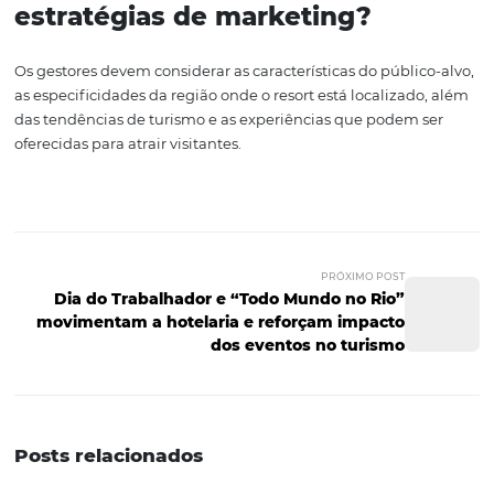
Portanto, a busca por parcerias e a utilização de platafo
como a
Omnibees
são fundamentais para que resorts 
conhecidos possam se destacar e melhorar sua perform
entender o mercado regional e investir em promoção, o
empreendimentos podem alcançar novos patamares d
sucesso.
Perguntas e Respostas
Complementares
1. Quais são os fatores que
influenciam o desempenho d
resorts em diferentes estado
Os fatores que influenciam o desempenho incluem a