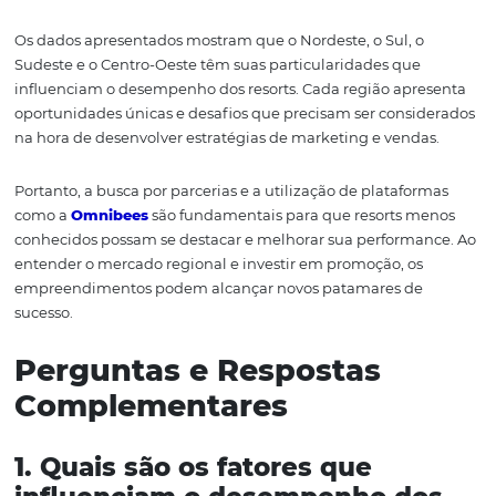
que busca descanso em meio à agitação da cidade. Por 
lado, Goiás, com suas belezas naturais e opções de ecot
também tem atraído visitantes que buscam contato co
natureza.
A utilização de plataformas como a
Omnibees
para pro
esses resorts tem mostrado resultados positivos, pois a
visibilidade em canais de reservas é essencial para alca
novos públicos. Além disso, os resorts que investem em
tecnologia e inovação nas suas operações tendem a se d
na preferência dos turistas.
Conclusão: A
Importância da
Visibilidade e Estraté