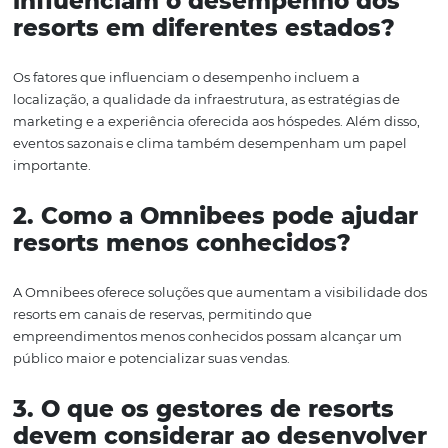
Regionais
Com a análise dos resorts com melhor desempenho por 
em 2024, fica evidente a importância de estratégias de
marketing bem definidas e do uso de ferramentas que
potencializem a visibilidade. O sucesso de um resort nã
depende apenas da localização, mas também da capac
se adaptar às demandas do mercado e de se promover
adequadamente nos canais certos.
Os dados apresentados mostram que o Nordeste, o Sul, 
Sudeste e o Centro-Oeste têm suas particularidades que
influenciam o desempenho dos resorts. Cada região apr
oportunidades únicas e desafios que precisam ser cons
na hora de desenvolver estratégias de marketing e vend