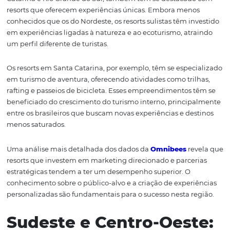
culturais, como aulas de culinária local e passeios históri
promoção em canais como a
Omnibees
tem sido funda
para aumentar a visibilidade desses empreendimentos,
permitindo que resorts menos conhecidos ganhem dest
Além disso, o investimento em marketing digital e parce
com influenciadores têm potencializado ainda mais a
performance dos resorts nordestinos. O uso de redes soci
compartilhar experiências de hóspedes e a criação de p
promocionais exclusivos aumentam a atratividade dos r
na região.
O Sul do Brasil: Uma
Nova Perspectiva
A região Sul do Brasil, composta por estados como Paran