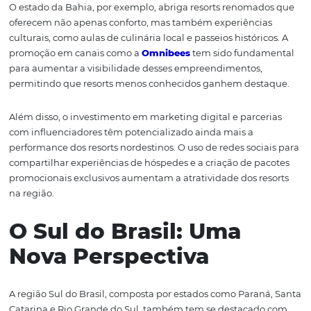
e personalizadas para cada região.
Desempenho Regional
Nordeste em Destaqu
No contexto atual, o Nordeste brasileiro tem se destac
um dos principais destinos para resorts em 2024. Estad
Bahia, Pernambuco e Ceará têm visto um aumento signi
no número de visitantes, impulsionado por suas praias
paradisíacas e infraestrutura cada vez mais robusta. A
combinação de clima agradável e atrações turísticas
diversificadas tem contribuído para o crescimento mete
dessa região.
O estado da Bahia, por exemplo, abriga resorts renoma
oferecem não apenas conforto, mas também experiênci