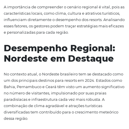
infraestrutura turística.
Os resorts no Nordeste, como os localizados em Bahia e
Pernambuco, têm atraído um número crescente de turis
principalmente durante a alta temporada. As estratégia
marketing digital e a promoção em plataformas de rese
online têm sido cruciais para esse crescimento. Por sua v
resorts na região Sul, especialmente no Rio Grande do Su
Santa Catarina, têm investido em experiências diferenci
como turismo de aventura e ecoturismo, o que também
seu desempenho.
A importância de compreender o cenário regional é vital,
características locais, como clima, cultura e atrativos turís
influenciam diretamente o desempenho dos resorts. An
esses fatores, os gestores podem traçar estratégias mais 