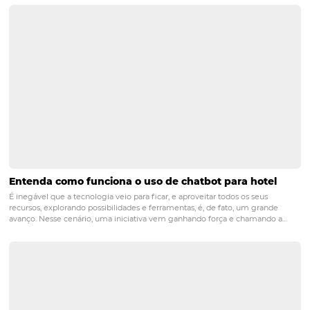
localização, a qualidade da infraestrutura, as estratégias
marketing e a experiência oferecida aos hóspedes. Além 
eventos sazonais e clima também desempenham um p
importante.
2. Como a Omnibees pode aju
resorts menos conhecidos?
A Omnibees oferece soluções que aumentam a visibilid
resorts em canais de reservas, permitindo que
empreendimentos menos conhecidos possam alcançar
público maior e potencializar suas vendas.
3. O que os gestores de resor
devem considerar ao desenvo
estratégias de marketing?