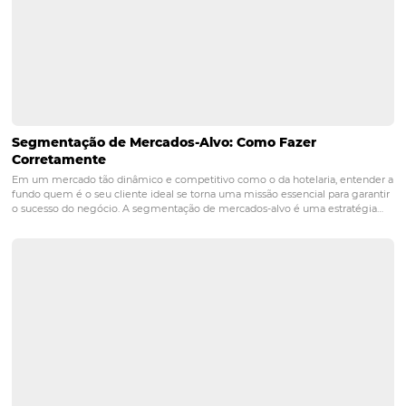
Os gestores devem considerar as características do públi
as especificidades da região onde o resort está localizad
das tendências de turismo e as experiências que podem
oferecidas para atrair visitantes.
PRÓXIMO POST
Dia do Trabalhador e “Todo Mundo no Rio”
movimentam a hotelaria e reforçam impacto
dos eventos no turismo