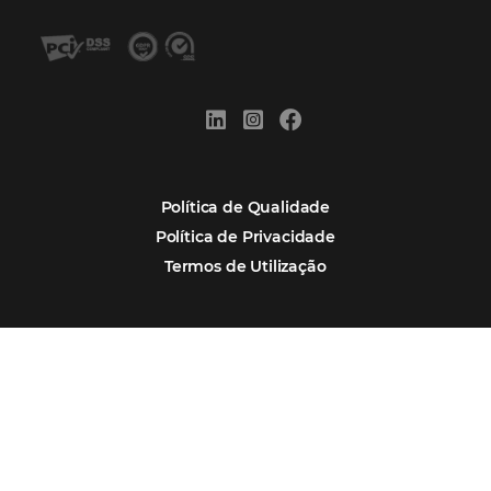
POSTS RECENTES
Hotel Report 2026 revela números e apont
oportunidades para destinos brasileiros
Corpus Christi 2026 revela demanda mais
distribuída e oportunidades para turismo n
Corpus Christi 2026: destinos mais procur
tendências de compra dos viajantes
Nova integração Niara + Asksuite: transfo
conversas em reservas