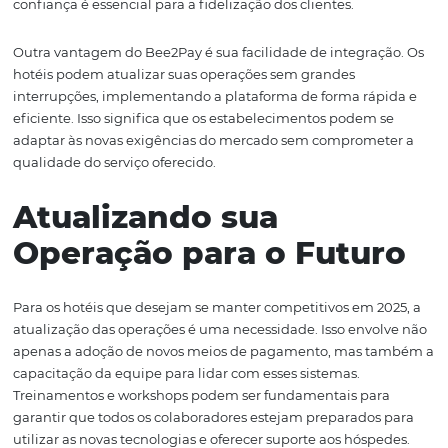
tecnologia que permite essa personalização será vital p
atender às expectativas dos clientes em 2025.
Como o Bee2Pay Pod
Ajudar?
O
Bee2Pay
se destaca como uma solução abrangente p
atender às novas demandas do mercado de hospitalida
uma plataforma que integra uma variedade de meios d
pagamento, desde cartões de crédito até soluções digit
PIX e QR Code, o Bee2Pay permite que os hotéis ofere
experiência de pagamento moderna e conveniente para
hóspedes.
Além de aceitar múltiplos métodos de pagamento, o B