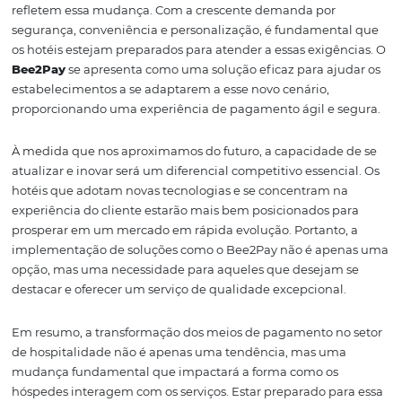
Para os hotéis que desejam se manter competitivos em 2
atualização das operações é uma necessidade. Isso envo
apenas a adoção de novos meios de pagamento, mas 
capacitação da equipe para lidar com esses sistemas.
Treinamentos e workshops podem ser fundamentais pa
garantir que todos os colaboradores estejam preparados
utilizar as novas tecnologias e oferecer suporte aos hósp
Além disso, é importante que os hotéis realizem uma an
contínua das opções de pagamento disponíveis. O merc
em constante mudança, e novas soluções podem surgir 
qualquer momento. Estar atento a essas inovações e aval
pode proporcionar uma vantagem significativa.
Por fim, a comunicação com os hóspedes é crucial. Info
sobre as novas opções de pagamento disponíveis e como 
las pode ajudar a aumentar a adoção e a satisfação do cl