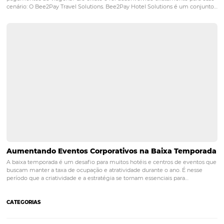
Seu hotel não precisa de mais um siste
Precisa de resultado. Omnibees: distrib
que performa.
PRÓXIMO POST
Da reserva à recompra: como fidelizar com o
CRM hoteleiro
Posts relacionados