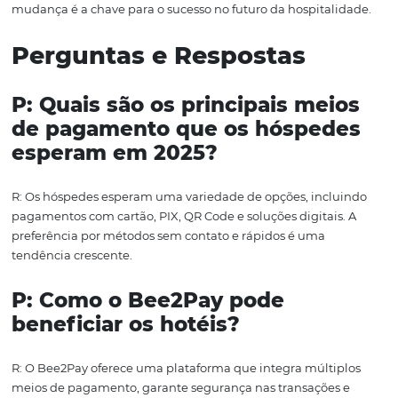
Por meio de campanhas de marketing e materiais infor
os hotéis podem educar seus hóspedes sobre essas soluç
promovendo uma experiência de pagamento mais fluid
positiva.
Conclusão
Os meios de pagamento modernos estão moldando o fu
hospitalidade, e as expectativas dos hóspedes para 2025
refletem essa mudança. Com a crescente demanda por
segurança, conveniência e personalização, é fundament
os hotéis estejam preparados para atender a essas exigê
Bee2Pay
se apresenta como uma solução eficaz para aj
estabelecimentos a se adaptarem a esse novo cenário,
proporcionando uma experiência de pagamento ágil e 