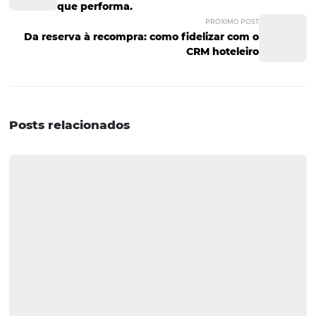
P: Quais são os principais mei
de pagamento que os hósped
esperam em 2025?
R: Os hóspedes esperam uma variedade de opções, incl
pagamentos com cartão, PIX, QR Code e soluções digitais
preferência por métodos sem contato e rápidos é uma
tendência crescente.
P: Como o Bee2Pay pode
beneficiar os hotéis?
R: O Bee2Pay oferece uma plataforma que integra múlti
meios de pagamento, garante segurança nas transações
facilita a atualização das operações dos hotéis, permiti