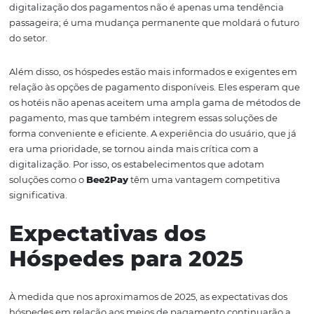
Atualmente, os hóspedes têm à sua disposição uma var
de opções, desde cartões de crédito e débito até soluçõe
inovadoras como o PIX e pagamentos via QR Code. Essa
diversidade não é apenas uma questão de conveniência
também de segurança, uma preocupação cada vez mai
relevante para os consumidores.
Com a pandemia, a aversão ao contato físico levou muit
buscar alternativas que minimizassem essa interação. Is
com que os estabelecimentos que ainda dependiam de
processos tradicionais, como o pagamento em dinheiro 
meio de máquinas de cartão, reconsiderassem suas oper
digitalização dos pagamentos não é apenas uma tendê
passageira; é uma mudança permanente que moldará o
do setor.
Além disso, os hóspedes estão mais informados e exige