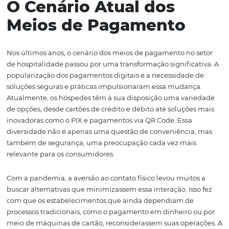
Ao longo deste artigo, exploraremos os meios de paga
que os hóspedes esperam em 2025, como o
Bee2Pay
po
ajudar a atender essas demandas e como a sua operaçã
ser atualizada para se alinhar com as novas exigências 
mercado. Desde soluções práticas até inovações tecnológ
fundamental que os gestores de hotéis e pousadas este
preparados para essa nova era de pagamentos, garant
experiência positiva e segura para seus clientes.
O Cenário Atual dos
Meios de Pagamento
Nos últimos anos, o cenário dos meios de pagamento no
de hospitalidade passou por uma transformação signific
popularização dos pagamentos digitais e a necessidade
soluções seguras e práticas impulsionaram essa mudan