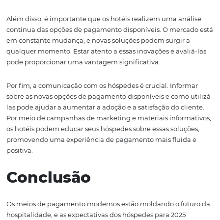
também garante segurança nas transações. Em um m
em que a segurança dos dados é uma preocupação cons
plataforma proporciona um ambiente seguro para pag
tranquilizando os hóspedes e estabelecendo confiança. 
confiança é essencial para a fidelização dos clientes.
Outra vantagem do Bee2Pay é sua facilidade de integra
hotéis podem atualizar suas operações sem grandes
interrupções, implementando a plataforma de forma rá
eficiente. Isso significa que os estabelecimentos podem 
adaptar às novas exigências do mercado sem comprome
qualidade do serviço oferecido.
Atualizando sua
Operação para o Futu