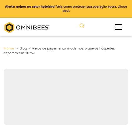
Alerta: golpes no setor hoteleiro!
Veja como proteger sua operação ago
aqui.
Home
> Blog >
Meios de pagamento modernos: o que os hósped
esperam em 2025?