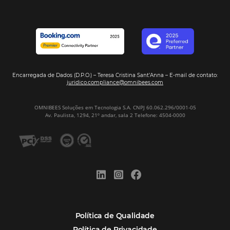
Hotelaria
Tecnologia na Hotelaria
Mais Acessados
Análise
Distribuição
Marketing
POSTS RECENTES
Hotel Report 2026 revela números e apont
oportunidades para destinos brasileiros