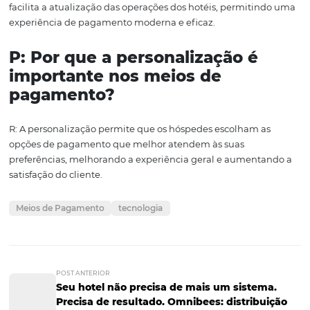
À medida que nos aproximamos do futuro, a capacidade
atualizar e inovar será um diferencial competitivo essenc
hotéis que adotam novas tecnologias e se concentram 
experiência do cliente estarão mais bem posicionados p
prosperar em um mercado em rápida evolução. Portanto
implementação de soluções como o Bee2Pay não é ap
opção, mas uma necessidade para aqueles que desejam
destacar e oferecer um serviço de qualidade excepcional
Em resumo, a transformação dos meios de pagamento n
de hospitalidade não é apenas uma tendência, mas um
mudança fundamental que impactará a forma como os
hóspedes interagem com os serviços. Estar preparado pa
mudança é a chave para o sucesso no futuro da hospital
Perguntas e Respostas