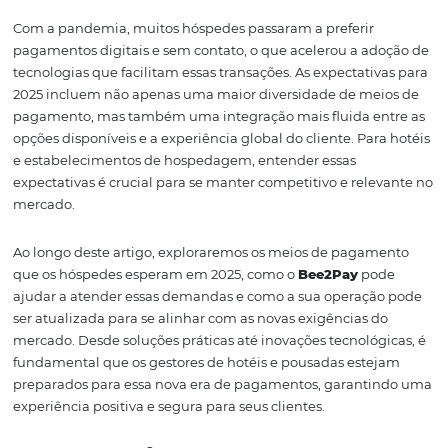
2025, espera-se que essa tendência se intensifique, com 
hóspedes buscando opções que não apenas atendam s
necessidades, mas que também elevem a qualidade de
experiência. Neste contexto, soluções como o
Bee2Pay
s
destacam, oferecendo uma variedade de métodos que 
desde cartões de crédito até pagamentos via QR Code e 
Com a pandemia, muitos hóspedes passaram a preferir
pagamentos digitais e sem contato, o que acelerou a a
tecnologias que facilitam essas transações. As expectati
2025 incluem não apenas uma maior diversidade de me
pagamento, mas também uma integração mais fluida e
opções disponíveis e a experiência global do cliente. Par
e estabelecimentos de hospedagem, entender essas
expectativas é crucial para se manter competitivo e rele
mercado.