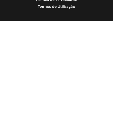
Corpus Christi 2026 revela demanda mais
distribuída e oportunidades para turismo n
Corpus Christi 2026: destinos mais procur
tendências de compra dos viajantes
Nova integração Niara + Asksuite: transfo
conversas em reservas
Estudo da Omnibees aponta que reservas 
hotéis cresceram 8% em 2025