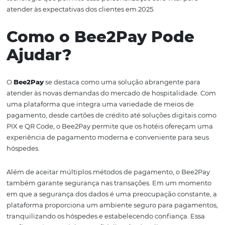
integrada que complemente sua estadia. Isso significa 
hotéis precisarão estar à frente das tendências, adotand
tecnologias que ofereçam uma experiência sem fricções
Os hóspedes esperam que os pagamentos sejam conclu
questão de segundos, sem a necessidade de interações
complicadas. Isso exige que os estabelecimentos adote
soluções que permitam pagamentos instantâneos, com
que já se tornou popular no Brasil. Além disso, a opção 
via QR Code deve ser amplamente implementada, pois 
uma maneira rápida e segura de realizar transações.
Outro aspecto importante é a personalização. Os hósped
interessados em soluções que se ajustem às suas prefer
individuais. Isso pode incluir a possibilidade de escolher
diferentes métodos de pagamento ou até mesmo confi
que permitam pagamentos automáticos durante a estad