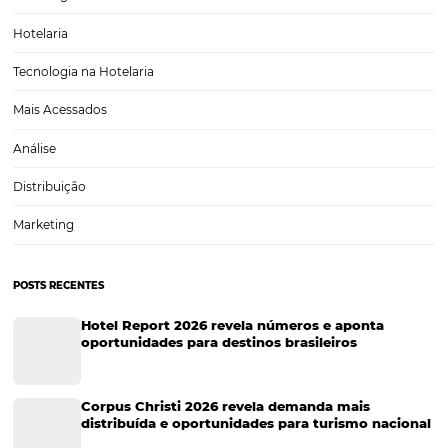
Aumentando Eventos Corporativos na Baixa Te
A baixa temporada é um desafio para muitos hotéis e centros de e
buscam manter a taxa de ocupação e atratividade durante o ano. É 
período que a criatividade e a estratégia se tornam essenciais para
transformar um…
CATEGORIAS
Tecnologia Hoteleira
Gestão Financeira
Cases de Sucesso
Tecnologia no Turismo