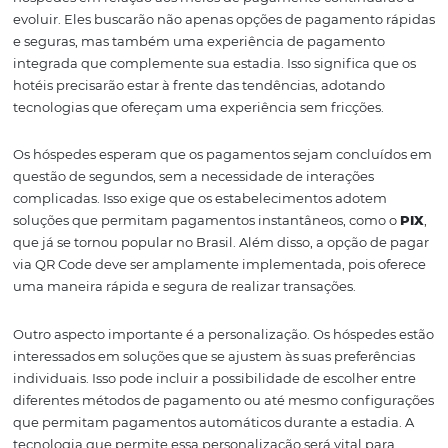
relação às opções de pagamento disponíveis. Eles espe
os hotéis não apenas aceitem uma ampla gama de mét
pagamento, mas que também integrem essas soluções
forma conveniente e eficiente. A experiência do usuário,
era uma prioridade, se tornou ainda mais crítica com a
digitalização. Por isso, os estabelecimentos que adotam
soluções como o
Bee2Pay
têm uma vantagem competit
significativa.
Expectativas dos
Hóspedes para 2025
À medida que nos aproximamos de 2025, as expectativa
hóspedes em relação aos meios de pagamento continua
evoluir. Eles buscarão não apenas opções de pagamento
e seguras, mas também uma experiência de pagament