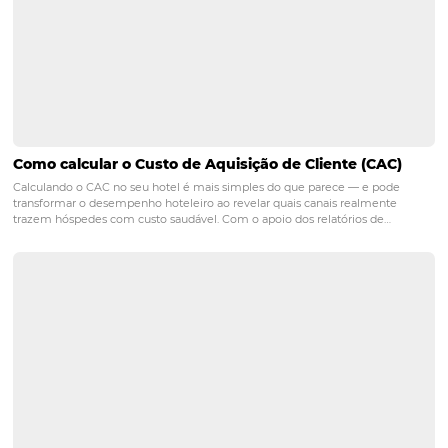
concorrência, permitindo que os resorts maximizem sua
receitas.
3. Quais são os benefícios da
inteligência artificial nos reso
A inteligência artificial ajuda os resorts a personalizarem
otimizar operações e melhorar o atendimento ao cliente
resultando em decisões mais informadas e experiências
satisfatórias para os hóspedes.
Com a evolução constante das tecnologias, é imprescind
os resorts se adaptem e implementem soluções que não
atendam às necessidades atuais, mas que também pre
caminho para o futuro. A integração do check-in digital, 
dinâmicas e inteligência artificial não apenas melhora a
experiência do hóspede, mas também fortalece a posiçã