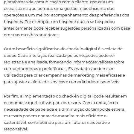
O
check-in digital
representa uma mudança de paradi
forma como os hóspedes interagem com os resorts. Em 
enfrentar filas longas e procedimentos burocráticos, os
hóspedes podem realizar o check-in de qualquer lugar,
utilizando seus smartphones ou tablets. Isso não apenas
melhora a experiência do cliente, mas também libera a
do resort para se concentrar em outras áreas de atendi
hospitalidade.
Além disso, o check-in digital pode ser integrado a outra
soluções tecnológicas, como sistemas de gestão de reser
plataformas de comunicação com o cliente. Isso cria um
ecossistema que permite uma gestão mais eficiente das
operações e um melhor acompanhamento das preferênc
hóspedes. Por exemplo, um hóspede que já se hospedo
anteriormente pode receber sugestões personalizadas 