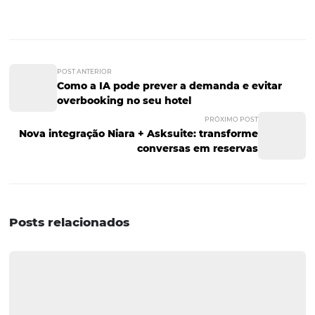
Perguntas e Respostas
1. O que é check-in digital?
O check-in digital é um processo que permite aos hósp
realizarem o check-in em um hotel ou resort através de
dispositivos móveis, evitando filas e proporcionando um
experiência mais rápida e eficiente.
2. Como as tarifas dinâmicas
funcionam?
As tarifas dinâmicas ajustam os preços de quartos em t
real, com base em fatores como demanda, época do ano