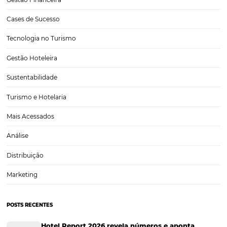
Tudo que você precisa saber sobre o arrendamen
hotéis e pousadas
Tudo começa com uma conversa informal, após uma visita ou estad
acaba pensando em como seria bom aproveitar mais tempo naquel
praia ou apartamento. Então surge a proposta, que tal virar o anfitriã
do imóvel…
CATEGORIAS
Tecnologia para Hotéis