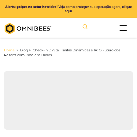
Alerta: golpes no setor hoteleiro!
Veja como proteger sua operação ago
aqui.
Home
> Blog >
Check-in Digital, Tarifas Dinâmicas e IA: O Futuro 
Resorts com Base em Dados