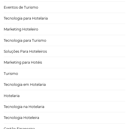
Cases de Sucesso Com o Chatbot da Omnibees
O Chatbot da Omnibees já conquistou muitos clientes desde seu l
em 2022. O lançamento foi considerado um sucesso por facilitar o
atendimento dos hoteleiros, principalmente por proporcionar que os
façam reservas mesmo quando os funcionários estão fora do…