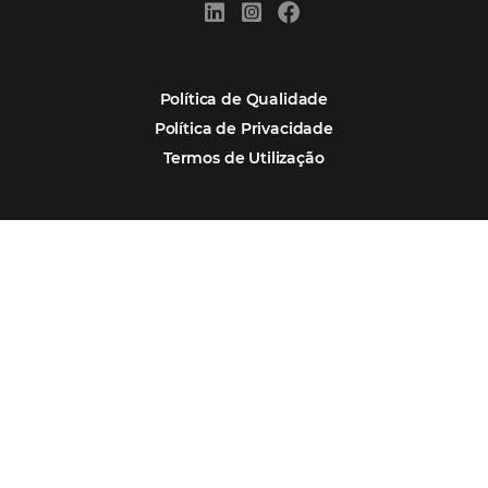
POSTS RECENTES
Hotel Report 2026 revela números e apont
oportunidades para destinos brasileiros
Corpus Christi 2026 revela demanda mais
distribuída e oportunidades para turismo n
Corpus Christi 2026: destinos mais procur
tendências de compra dos viajantes
Nova integração Niara + Asksuite: transfo
conversas em reservas