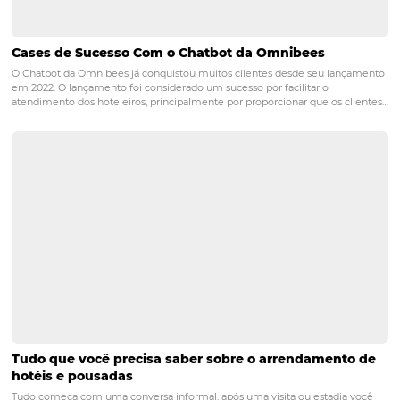
resorts em um mercado em constante mudança.
POST ANTERIOR
Como a IA pode prever a demanda e evi
overbooking no seu hotel
PRÓXIMO POST
Nova integração Niara + Asksuite: transforme
conversas em reservas
Posts relacionados