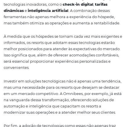
das ofertas. Ao analisar o histórico de reservas, preferênci
feedbacks dos hóspedes, os resorts podem criar pacotes 
promoções que atendam às necessidades específicas d
diferentes segmentos de clientes. Isso não só melhora a
experiência do hóspede, mas também aumenta as taxa
conversão e fidelização.
Além disso, a IA pode ser utilizada para otimizar operaç
internas. Por meio de algoritmos preditivos, os resorts 
prever picos de demanda e ajustar sua equipe e recurso
acordo. Isso garante que a operação funcione de maneira
mesmo em períodos de alta ocupação.
Por fim, a IA também pode melhorar o atendimento ao c
Chatbots e assistentes virtuais podem ser implementad
responder a perguntas frequentes, agendar serviços e of
suporte em tempo real. Isso não apenas melhora a satis