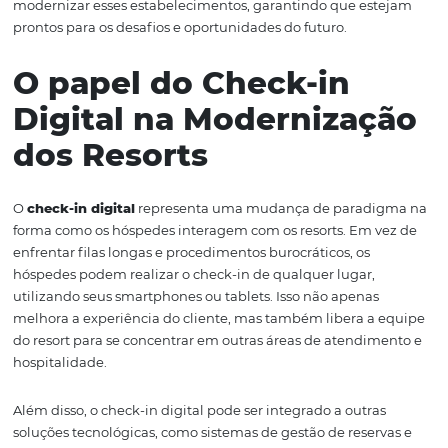
ofertas e melhorar a tomada de decisões. Com isso, os re
apenas atendem às expectativas dos hóspedes, mas ta
antecipam a elas, criando experiências únicas e memorá
Neste artigo, exploraremos como o check-in digital, as ta
dinâmicas e a inteligência artificial estão moldando o f
resorts. Com base em dados e publicações de referência
as da
ABIH
, discutiremos como a Omnibees já está
implementando soluções de automação e inteligência 
modernizar esses estabelecimentos, garantindo que es
prontos para os desafios e oportunidades do futuro.
O papel do Check-in
Digital na Moderniza
dos Resorts