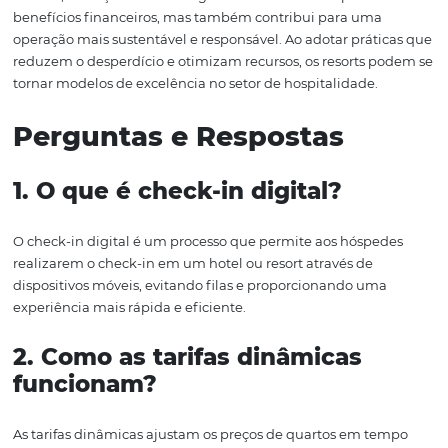
cliente, mas também libera a equipe para se concentra
interações mais complexas e personalizadas.
O Futuro dos Resorts:
Uma Integração de
Tecnologias
O futuro dos resorts está intrinsicamente ligado à integ
tecnologias inovadoras, como o
check-in digital
,
tarifas
dinâmicas
e
inteligência artificial
. A combinação dessa
ferramentas não apenas melhora a experiência do hósp
mas também otimiza as operações e aumenta a rentabi
À medida que os hóspedes se tornam cada vez mais exi
informados, os resorts que adotam essas tecnologias est