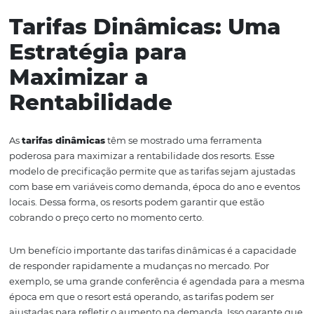
em suas escolhas anteriores.
Outro benefício significativo do check-in digital é a cole
dados. Cada interação realizada pelos hóspedes pode se
registrada e analisada, fornecendo informações valiosas
comportamentos e preferências. Esses dados podem ser
utilizados para criar campanhas de marketing mais efic
para ajustar a oferta de serviços e comodidades disponív
Por fim, a implementação do check-in digital pode resu
economias significativas para os resorts. Com a redução
necessidade de papelada e a diminuição do tempo de e
os resorts podem operar de maneira mais eficiente e
sustentável, contribuindo para um futuro mais verde e
responsável.
Tarifas Dinâmicas: U