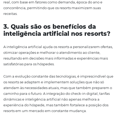
melhor posicionados para atender às expectativas do m
Isso significa que, além de oferecer acomodações confort
será essencial proporcionar experiências personalizadas
convenientes.
Investir em soluções tecnológicas não é apenas uma ten
mas uma necessidade para os resorts que desejam se de
em um mercado competitivo. A Omnibees, por exemplo, 
na vanguarda dessa transformação, oferecendo soluçõe
automação e inteligência que capacitam os resorts a
modernizar suas operações e a atender melhor seus clie
Por fim, a adoção de tecnologias como essas não apenas
benefícios financeiros, mas também contribui para um
operação mais sustentável e responsável. Ao adotar prát
reduzem o desperdício e otimizam recursos, os resorts 
tornar modelos de excelência no setor de hospitalidade.