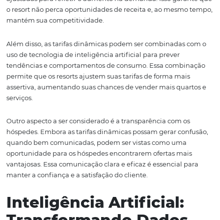
Estratégia para
Maximizar a
Rentabilidade
As
tarifas dinâmicas
têm se mostrado uma ferramenta
poderosa para maximizar a rentabilidade dos resorts. Es
modelo de precificação permite que as tarifas sejam aju
com base em variáveis como demanda, época do ano e 
locais. Dessa forma, os resorts podem garantir que estão
cobrando o preço certo no momento certo.
Um benefício importante das tarifas dinâmicas é a cap
de responder rapidamente a mudanças no mercado. Po
exemplo, se uma grande conferência é agendada para
época em que o resort está operando, as tarifas podem s