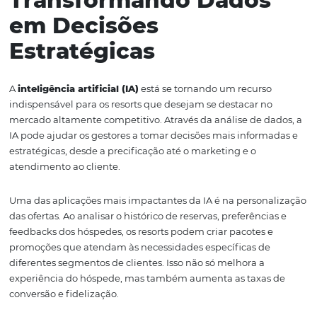
ajustadas para refletir o aumento na demanda. Isso gar
o resort não perca oportunidades de receita e, ao mesm
mantém sua competitividade.
Além disso, as tarifas dinâmicas podem ser combinadas
uso de tecnologia de inteligência artificial para prever
tendências e comportamentos de consumo. Essa comb
permite que os resorts ajustem suas tarifas de forma mai
assertiva, aumentando suas chances de vender mais qua
serviços.
Outro aspecto a ser considerado é a transparência com o
hóspedes. Embora as tarifas dinâmicas possam gerar co
quando bem comunicadas, podem ser vistas como uma
oportunidade para os hóspedes encontrarem ofertas ma
vantajosas. Essa comunicação clara e eficaz é essencial 
manter a confiança e a satisfação do cliente.