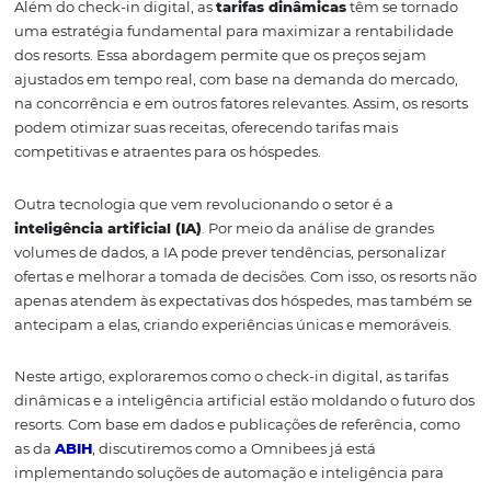
também melhora a eficiência operacional dos resorts. 
digitalização, os hóspedes podem realizar seu check-in
rápida e prática, utilizando dispositivos móveis, o que
proporciona uma experiência mais fluida e agradável d
início da estadia.
Além do check-in digital, as
tarifas dinâmicas
têm se t
uma estratégia fundamental para maximizar a rentabil
dos resorts. Essa abordagem permite que os preços sej
ajustados em tempo real, com base na demanda do me
na concorrência e em outros fatores relevantes. Assim, os
podem otimizar suas receitas, oferecendo tarifas mais
competitivas e atraentes para os hóspedes.
Outra tecnologia que vem revolucionando o setor é a
inteligência artificial (IA)
. Por meio da análise de gran
volumes de dados, a IA pode prever tendências, personal