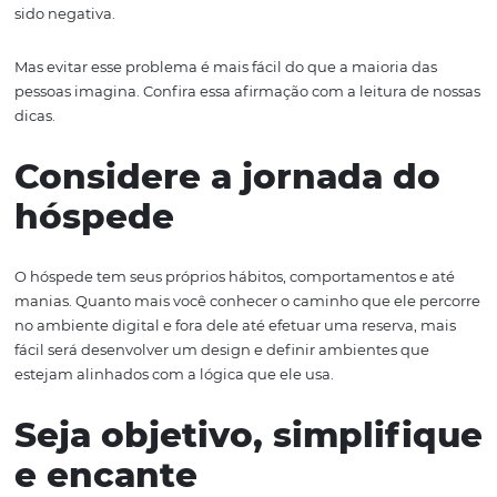
Afinal, ele é uma ferramenta usada pelo hóspede para 
detalhes, visualizar o ambiente, escolher sua opção de
hospedagem e efetuar sua reserva. Se ele não vive uma
experiência nesse processo, pode deduzir que a de ho
também não será satisfatória. Mesmo nos poucos casos
ele não fizer essa avaliação crítica, parte da vivência dele
sido negativa.
Mas evitar esse problema é mais fácil do que a maioria d
pessoas imagina. Confira essa afirmação com a leitura d
dicas.
Considere a jornada d
hóspede