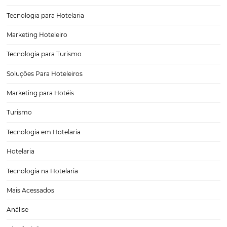
Novos procedimentos de segurança que o seu ho
deve adotar na retomada
O cenário provocado pelo coronavírus ocasionou no surgimento de
pautas no setor de hotelaria e turismo. Novas procedimentos de se
contra a propagação do vírus estão sendo incorporadas, como tam
mudanças do mercado e do comportamento do hóspede. Serviços
de higienização, check-in, chek-out e o…
CATEGORIAS
Tecnologia Hoteleira
Gestão Financeira
Cases de Sucesso
Tecnologia no Turismo
Gestão Hoteleira
Sustentabilidade