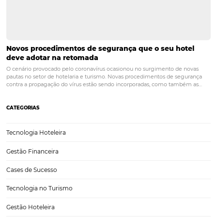
Tendências na hotelaria e turismo após Coronaví
Se o mercado de turismo era considerado um dos setores mais pro
para a economia brasileira em 2020, com o impacto do Coronavírus, 
pode estimar uma redução de 38,9% nos ganhos do setor. Além de
queda entre 20 a 30% nas viagens e uma perda de US$ 300 a…