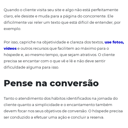
O hóspede tem seus próprios hábitos, comportamentos 
manias. Quanto mais você conhecer o caminho que ele 
no ambiente digital e fora dele até efetuar uma reserva,
fácil será desenvolver um design e definir ambientes qu
estejam alinhados com a lógica que ele usa.
Seja objetivo, simplif
e encante
Quando o cliente visita seu site e algo não está perfeit
claro, ele desiste e muda para a página do concorrente. 
dificilmente vai reler um texto que está difícil de entend
exemplo.
Por isso, capriche na objetividade e clareza dos textos,
us
vídeos
e outros recursos que facilitem ao máximo para o