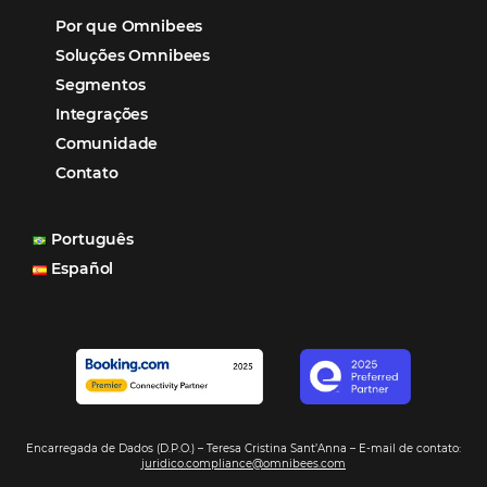
Tecnologia na Hotelaria
Mais Acessados
Análise
Distribuição
Marketing
POSTS RECENTES
Hotel Report 2026 revela números e apont
oportunidades para destinos brasileiros
Corpus Christi 2026 revela demanda mais
distribuída e oportunidades para turismo n