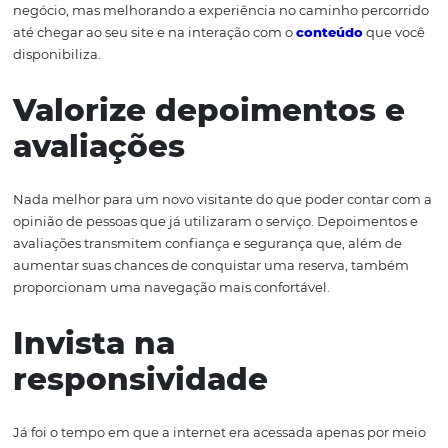
Garanta um bom
posicionamento de
pesquisa
As atividade de SEO — ou otimização do posicionament
mecanismos de pesquisa — é fundamental para que o se
esteja bem posicionado no Google e em outras ferramen
pesquisa.
Basicamente, essa tarefa consiste em trabalhar no senti
dar as respostas certas para as perguntas implícitas nas
palavras-chave usadas nas pesquisas
. Por isso, ao des
la você não está apenas aumentando suas oportunidade
negócio, mas melhorando a experiência no caminho per
até chegar ao seu site e na interação com o
conteúdo
qu