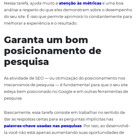
hóspede e, ao mesmo tempo, que sejam atrativos. O cli
precisa se encantar com o que vê e lê e não deve sentir
dificuldade alguma para isso.
Pense na conversão
Tanto o atendimento dos hábitos identificados na jorna
cliente quanto a simplicidade e o encantamento tamb
devem focar nos seus objetivos de conversão. O hóspede
ser conduzido a efetuar uma ação e concluir a reserva.
Nessa tarefa, ajuda muito a
atenção às métricas
e uma
análise a respeito do que eles demonstram sobre o de
do seu site. É isso que permite aprimorá-lo constantem
melhorar a experiência e o resultado.