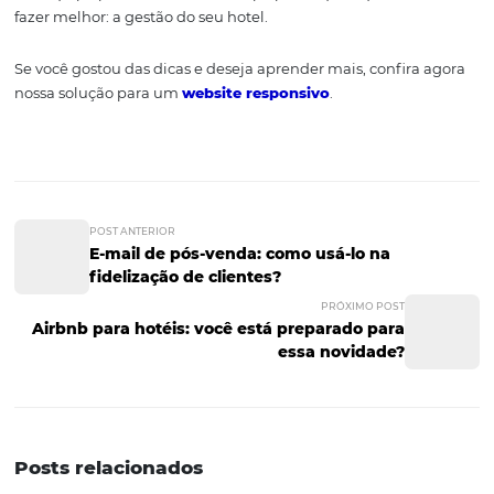
Já foi o tempo em que a internet era acessada apenas p
de computadores. Outros dispositivos são cada vez mais
utilizados e eles obedecem a um formato de design dife
exibido nas telas de PCs. Seu site precisa se adaptar a to
para garantir uma boa experiência.
Conte com ajuda
profissional
O improviso não funciona com design e programação. A
profissional de uma agência especializada poupa tempo
desnecessários e melhora o resultado. Além disso, é c
o site precise ser refeito, ao menos em parte, em razão da
de experiência.
A contribuição profissional elimina grande parte do te