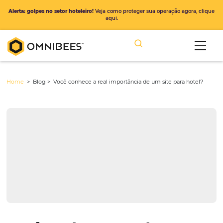
Alerta: golpes no setor hoteleiro!
Veja como proteger sua operação ago
aqui.
Home
> Blog >
Você conhece a real importância de um site para h