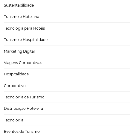
De coadjuvante a sistema essencial: 3 benefícios
pagamento automatizado para o fluxo de caixa d
hotel
A pandemia acelerou a necessidade de processos remotos e automa
Em reservas hoteleiras, a tendência de automação de pagamentos
economiza recurso e tempo gasto para pagar ou receber dos divers
clientes e parceiros. Afinal, do hóspede às operadoras e OTA’s, são m
movimentações…