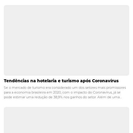
você gasta aprendendo sobre como desenvolver o melho
para hotel, a chamada curva de aprendizado que todos
precisamos traçar em uma nova iniciativa. Desse modo, 
sua equipe podem usar esse tempo para aquilo que sa
fazer melhor: a gestão do seu hotel.
Se você gostou das dicas e deseja aprender mais, confir
nossa solução para um
website responsivo
.
POST ANTERIOR
E-mail de pós-venda: como usá-lo na
fidelização de clientes?
PRÓXIMO POST