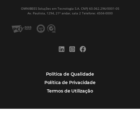
Corpus Christi 2026: destinos mais procur
tendências de compra dos viajantes
Nova integração Niara + Asksuite: transfo
conversas em reservas
Estudo da Omnibees aponta que reservas 
hotéis cresceram 8% em 2025