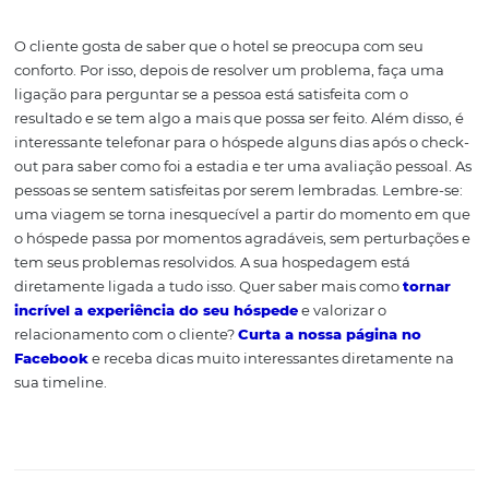
Quer ganhar a simpatia do seu hóspede? Invista em pe
presentes e brindes. Essa é uma das formas mais agradá
para melhorar o relacionamento com o cliente e marcar 
empresa. E isso não precisa ser limitado apenas àqueles
estão hospedados. Envie pequenos agrados (como desc
diária, por exemplo) no mês do aniversário de seus
clientes,
garantindo a sua fidelidade
.
Faça ligações para qu
hóspede perceba que
você se importa com 
seu bem-estar
O cliente gosta de saber que o hotel se preocupa com s