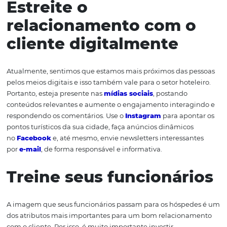
experiências agradáveis que ficam na memória. Por isso,
na
melhoria do atendimento em seu hotel
e faça com
relacionamento com o cliente seja o melhor possível. Co
algumas ações que podem ser realizadas para que sua
hospedagem faça a diferença.
Estreite o
relacionamento com 
cliente digitalmente
Atualmente, sentimos que estamos mais próximos das 
pelos meios digitais e isso também vale para o setor hote
Portanto, esteja presente nas
mídias sociais
, postando
conteúdos relevantes e aumente o engajamento intera
respondendo os comentários. Use o
Instagram
para apon