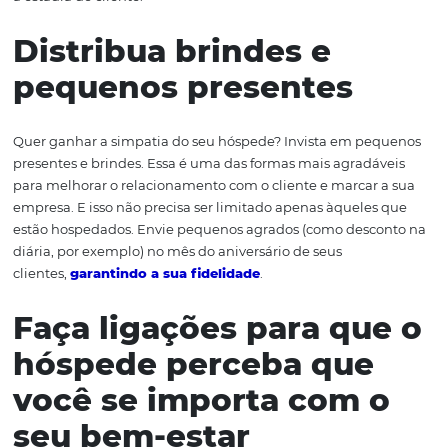
tenha ambientes
agradáveis
Obviamente, a limpeza é imprescindível em seu hotel. 
atente-se para que todos os ambientes e quartos esteja
e agradáveis. Isso gera bem-estar e faz com que o
relacionamento com o cliente seja satisfatório. Use
a
criatividade para encantar o seu hóspede
. Faça des
simples, como oferecer um welcome kit no check-in, a
investir em tecnologia, desenvolvendo aplicativos que f
a estadia do cliente.
Distribua brindes e
pequenos presentes