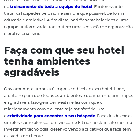
pontos turísticos da sua cidade, faça anúncios dinâmico
no
Facebook
e, até mesmo, envie newsletters interessa
por
e-mail
, de forma responsável e informativa.
Treine seus funcionár
A imagem que seus funcionários passam para os hóspe
dos atributos mais importantes para um bom relacion
com o cliente. Por isso, é muito importante investir
no
treinamento de toda a equipe do hotel
. É interess
tratar os hóspedes pelo nome sempre que possível, de f
educada e amigável. Além disso, padrões estabelecidos
equipe uniformizada transmitem uma sensação de org
e profissionalismo.
Faça com que seu hot