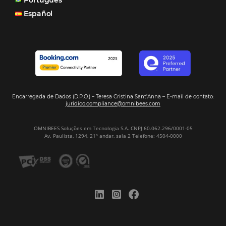
Corpus Christi 2026 revela demanda mais
distribuída e oportunidades para turismo n
Corpus Christi 2026: destinos mais procur
tendências de compra dos viajantes
Nova integração Niara + Asksuite: transfo
conversas em reservas
Estudo da Omnibees aponta que reservas 
hotéis cresceram 8% em 2025