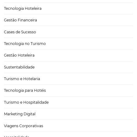
O Futuro da Hotelaria Está na Integração: Conheç
plataforma da Omnibees
O futuro da hotelaria está se moldando através da inovação e da int
tecnologias que promovem maior eficiência e lucratividade. Neste c
plataforma da Omnibees se destaca como uma solução robusta, of
uma gama de módulos que se…
CATEGORIAS
Tecnologia
Eventos de Turismo
Tecnologia para Hotelaria