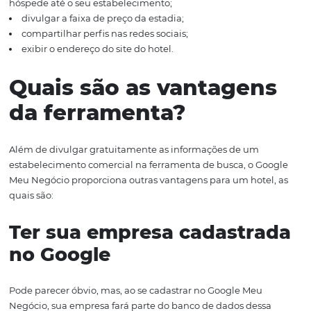
forma, caso o hotel deseja ser mais facilmente encontra
rede, é preciso que ele esteja cadastrado no Google Meu
Negócio. Além disso, a plataforma divulga diversas inf
sobre o estabelecimento, como dados de contato (endere
mail e telefone, permitindo uma ligação direto do busca
ainda permite:
exibir o horário de funcionamento;
expor comentários e notas de outros hóspedes;
publicar fotos internas das acomodações;
exibir a localização no Google Maps, o que permite u
virtual pelo hotel e a visualização da rota da localidade 
hóspede até o seu estabelecimento;
divulgar a faixa de preço da estadia;
compartilhar perfis nas redes sociais;
exibir o endereço do site do hotel.