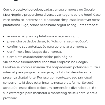
Como usar as métricas
favor do meu hotel?
As
informações analíticas
do Google Meu Negócio são 
para adequar os dados sobre o hotel às necessidades do
hóspedes. No mesmo painel de controle usado para edit
informações, é possível verificar:
chamadas feitas e rotas traçadas pelos usuários, incl
onde são os visitantes;
visualizações;
seguidores;
quantidade de cliques:
comentários;
classificação atribuída pelos visitantes.