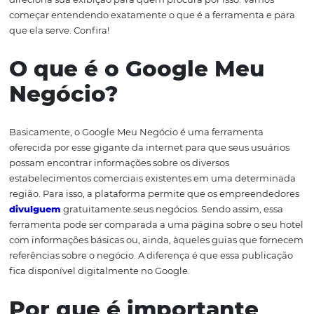
dificilmente pesquisarão um hotel sem determinar a re
onde pretendem se hospedar. Acontece que o Google 
Negócio tem configurações específicas que facilitam o 
posicionamento local e fornecem informações mais det
sobre a natureza da sua atividade. Com esses dados, o a
do Google é capaz de entender melhor o que você faz e
direciona sua exibição para quem procura por isso. Vam
começar entendendo exatamente o que é a ferramenta 
que ela serve. Confira!
O que é o Google Meu
Negócio?
Basicamente, o Google Meu Negócio é uma ferramenta
oferecida por esse gigante da internet para que seus usu
possam encontrar informações sobre os diversos