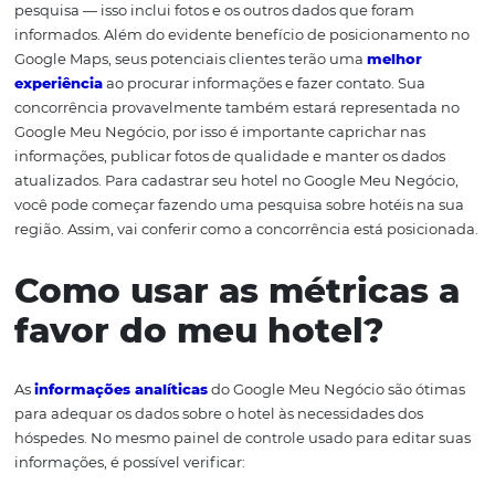
estratégia
. Isso também é observado no Google Meu Ne
pois é possível descobrir várias informações importantes
buscas pela sua empresa na internet. Assim, o empreen
consegue saber o número de visualizações que a empre
na plataforma, a quantidade de cliques e telefonemas.
Facilitar o uso
Assim como acontece com outras ferramentas fornecida
Google, o Meu Negócio é bastante simples para ser usad
Mesmo que o acesso seja feito pelo
smartphone
, o usuár
consegue facilmente realizar edições nas informações d
empresa, responder a comentários e publicar imagens.
Como o Google Meu
Negócio favorece a