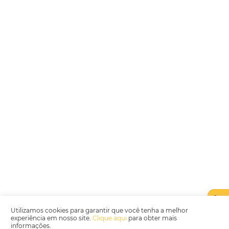
Encarregada de Dados (D.P.O.) – Teresa Cristina Sant’Anna – E-mail de
juridico.compliance@omnibees.com
OMNIBEES Soluções em Tecnologia S.A. CNPJ 60.062.296/0001-0
Av. Paulista, 1294, 21º andar, sala 2 Telefone: 4504-0000
Política de Qualidade
Política de Privacidade