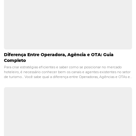
plataforma. Siga, sendo necessário seguir as seguintes e
acesse a página da plataforma e faça seu login;
preencha os dados da seção "Adicionar seu negócio";
confirme sua autorização para gerenciar a empresa;
Confirme a localização da empresa;
Complete os dados fornecidos pela página.
Viu como é fundamental cadastrar empresa no Google?
Lembre-se: como a maioria dos hóspedes em potencial u
internet para programar viagens, todo hotel deve ter u
presença digital forte. Por isso, com certeza o seu princip
concorrente já deve estar inscrito nessa plataforma. Se v
achou útil essas dicas, deixe um comentário dizendo qua
sua estratégia para melhorar o marketing de seu hotel e
próxima!
google
hotel
hotelaria
tecnologia