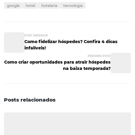
A ferramenta também tem uma funcionalidade de envi
automático de relatório básico sobre o desempenho da 
empresa no Google Meu Negócio. Esse relatório tem
periodicidade mensal e é ótimo para lembrá-lo do cadas
Assim, sempre que alguma informação mudar, vai ficar
fácil lembrar que você precisa atualizar os dados na pla
Como cadastrar sua
empresa no Google M
Negócio?
Como é possível perceber, cadastrar sua empresa no Go
Meu Negócio proporciona diversas vantagens para o hot
você tenha se interessado, é bastante simples se inscrev