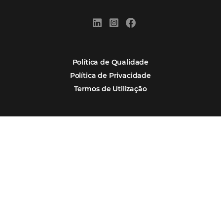
Hotel Report 2026 revela números e apont
oportunidades para destinos brasileiros
Corpus Christi 2026 revela demanda mais
distribuída e oportunidades para turismo n
Corpus Christi 2026: destinos mais procur
tendências de compra dos viajantes
Nova integração Niara + Asksuite: transfo
conversas em reservas
Estudo da Omnibees aponta que reservas 
hotéis cresceram 8% em 2025