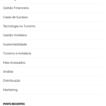
Como um gestor de canais pode melhorar a gest
sua distribuição hoteleira?
Na distribuição hoteleira, os gestores de canais são fundamentais.
Basicamente, eles atuam como intermediários entre os Hotéis e seu
de distribuição, garantindo que o produto hoteleiro chegue ao seu c
final. Os gestores de canais (ou Channel Manager) podem…
CATEGORIAS
Tecnologia para Hotéis
Turismo e Hospitalidade