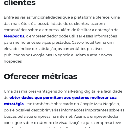
meios que permitam ao
possível hóspede
encontrá-lo 
facilmente, já que ele aparece no Google Maps e no Waz
Melhorar o alcance da
empresa
Quando alguém procura por um serviço no Google, o bu
mostra para o usuário um mapa com as empresas mais
próximas e relevantes. Para que o seu hotel apareça ali, 
que ele esteja cadastrado no Meu Negócio. Agora, quan
usuário busca pelo nome do estabelecimento, caso a e
faça parte dessa plataforma, serão informadas na lateral
própria página de resultados do Google as principais
informações sobre o hotel.
Melhorar a interação com