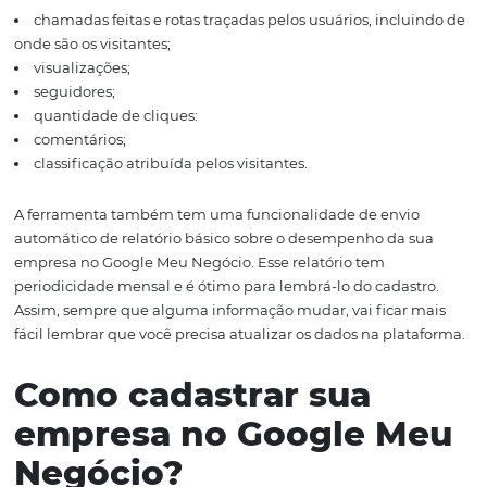
presença online do
hotel?
Quando você cadastra o seu hotel ou pousada na ferram
ele passa a ser exibido com mais destaque nos resultado
pesquisa — isso inclui fotos e os outros dados que foram
informados. Além do evidente benefício de posicionam
Google Maps, seus potenciais clientes terão uma
melho
experiência
ao procurar informações e fazer contato. Su
concorrência provavelmente também estará representa
Google Meu Negócio, por isso é importante caprichar na
informações, publicar fotos de qualidade e manter os d
atualizados. Para cadastrar seu hotel no Google Meu Ne
você pode começar fazendo uma pesquisa sobre hotéis 
região. Assim, vai conferir como a concorrência está pos