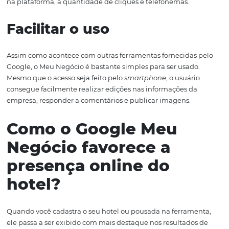
clientes
Entre as várias funcionalidades que a plataforma oferec
das mais úteis é a possibilidade de os clientes fazerem
comentários sobre a empresa. Além de facilitar a obten
feedbacks
, o empreendedor pode utilizar essas inform
para melhorar os serviços prestados. Caso o hotel tenha
elevado índice de satisfação, os comentários positivos
publicados no Google Meu Negócio ajudam a atrair nov
hóspedes.
Oferecer métricas
Uma das maiores vantagens do marketing digital é a fac
de
obter dados que permitam aos gestores melhorar