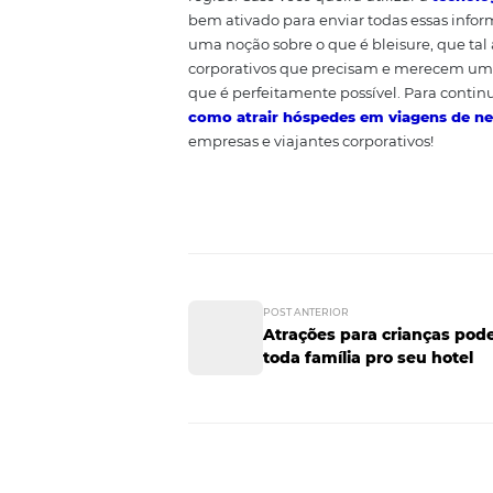
Personalizar o atendimento do s
fidelizar os seus hóspedes
. Po
viajante. Peça o máximo de info
mais agradável possível, utiliz
descanso.
Ofereça conteú
Mostre ao seu hóspede corporativ
cinemas, parques e outras opções
região. Caso você queira utilizar
bem ativado para enviar todas e
uma noção sobre o que é bleisur
corporativos que precisam e m
que é perfeitamente possível. Pa
como atrair hóspedes em via