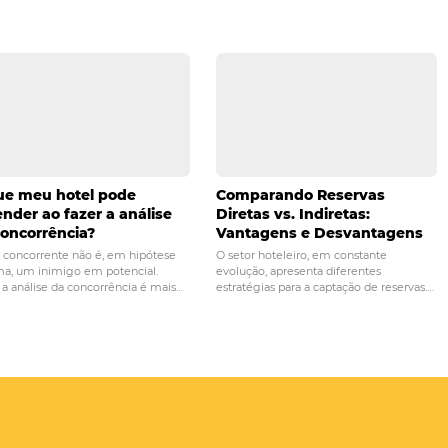
s!
PRÓ
nças podem trazer
Marketing de relacioname
u hotel
redes sociais: como p