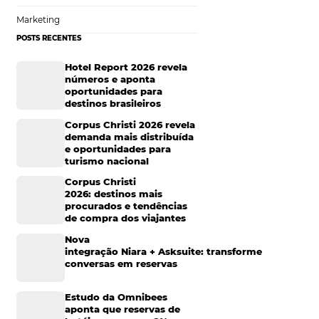
mpreendimento,
Hotelaria
rede Wi-Fi de alta
Tecnologia na Hotelaria
 os hóspedes
no
Mais Acessados
Análise
Distribuição
hotel. Mostre as
abalho. As
Marketing
cionais e descontos
POSTS RECENTES
os viajantes.
Hotel Report 2026 rev
números e aponta
do
oportunidades para
destinos brasileiros
Corpus Christi 2026 re