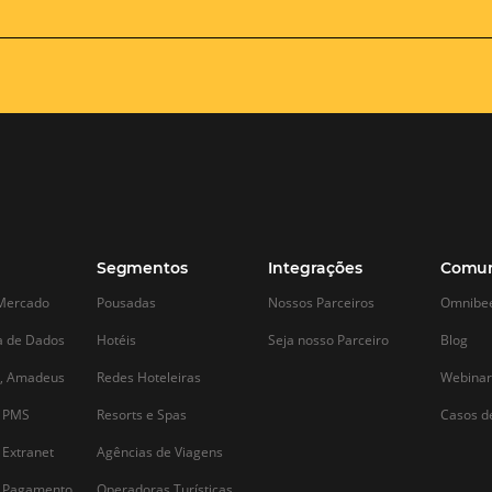
O que meu hotel pode
Comparando 
aprender ao fazer a análise
Diretas vs. In
de concorrência?
Vantagens e
O seu concorrente não é, em hipótese
O setor hoteleiro
alguma, um inimigo em potencial.
evolução, apresen
Fazer a análise da concorrência é mais
estratégias para a
importante — e interessante — do que
Entre essas estraté
se pode imaginar. Essa pesquisa precisa
diretas e indiret
ser feita no início da vida do
métodos distinto
empreendimento…
próprias vantagen
escolha entre ess