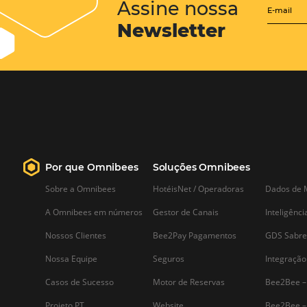
Como medir a rentabilidade
do seu hotel após o feriado
de Carnaval
Depois do feriadão mais popular do
Brasil, o Carnaval, é preciso saber se a
estratégia executada pelo seu hotel foi
bem-sucedida. Por isso, é importante
medir a rentabilidade dos dias de folia
para saber se valeu a pena todo o…