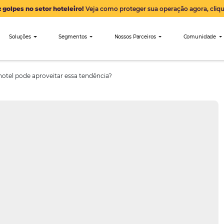
Alerta: golpes no setor hoteleiro!
Veja como proteger sua 
nibees
Soluções
Segmentos
Nossos Parceiro
e como seu hotel pode aproveitar essa tendência?