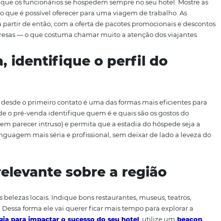
s empresariais ou
captar eventos corporativos
no seu e
da a estrutura para uma viagem de negócios. Ofereça uma 
rking bem equipada e uma
equipe preparada para ajudar
gera mais satisfação em relação aos serviços prestados.
s com empresas
resas para que os funcionários se hospedem sempre no seu 
o e tudo o que é possível oferecer para uma viagem de tr
 a surgir a partir de então, com a oferta de pacotes promo
dessas empresas — o que costuma chamar muito a atenção d
enda, identifique o perfil 