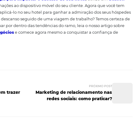
eu cliente desde o primeiro contato é uma das formas mais
rtanto, desde o pré-venda identifique quem é e quais são o
rmações (sem parecer intruso) e permita que a estadia do 
ando uma linguagem mais séria e profissional, sem deixar d
do relevante sobre a regi
o todas as belezas locais. Indique bons restaurantes, muse
 de lazer. Dessa forma ele vai querer ficar mais tempo par
 a
tecnologia para impactar o sucesso do seu hotel
, uti
ssas informações ao dispositivo móvel do seu cliente. Ago
e, que tal aplicá-lo no seu hotel para ganhar a admiração
erecem um descanso seguido de uma viagem de trabalho? 
ra continuar por dentro das tendências do ramo, leia o nos
gens de negócios
e comece agora mesmo a conquistar a c