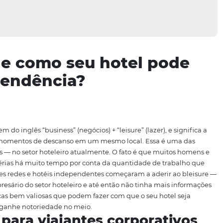
sure e como seu hotel 
ssa tendência?
mo que vem do inglês “business” (negócios) + “leisure” (laze
cios com momentos de descanso em um mesmo local. Ess
aior delas — no setor hoteleiro atualmente. O fato é que