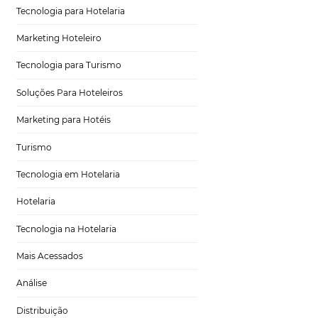
e trabalho que
Distribuição Hoteleira
erir ao bleisure —
 mais informações
Tecnologia
 hotel seja
Eventos de Turismo
ativos
Tecnologia para Hotelaria
Marketing Hoteleiro
 Ofereça descontos
Tecnologia para Turismo
 brindes, como
m relaxante) para
Soluções Para Hoteleiros
Marketing para Hotéis
ma
Turismo
Tecnologia em Hotelaria