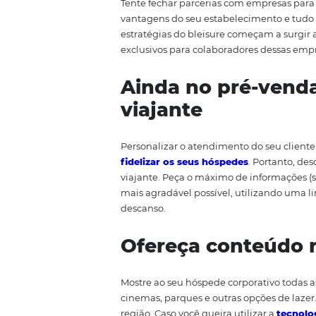
Antes mesmo de aceitar reserva
esteja certo de que você tem to
velocidade, uma área de cowo
que eles precisarem — tudo isso 
Crie parceria
Tente fechar parcerias com emp
vantagens do seu estabeleciment
estratégias do bleisure começam
exclusivos para colaboradores 
Ainda no pré-v
viajante