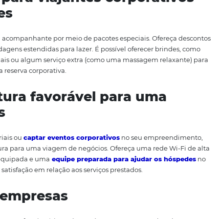
r tiram férias há muito tempo por conta da quantidade d
ivo, grandes redes e hotéis independentes começaram a ad
 é um empresário do setor hoteleiro e até então não tinha
 algumas dicas bem valiosas que podem fazer com que o seu
o assunto e ganhe notoriedade no meio.
ens para viajantes corpor
hantes
s a levar um acompanhante por meio de pacotes especiais.
a hospedagens estendidas para lazer. É possível oferecer
ias adicionais ou algum serviço extra (como uma massage
o de uma reserva corporativa.
strutura favorável para u
ócios