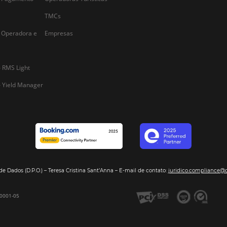
Alternative:
Segmentos
Integraç
Dados de Mercado
Pousadas
Nossos Parc
Inteligência de Dados
Hotéis
Seja nosso 
GDS Sabre, Amadeus
Redes Hoteleiras