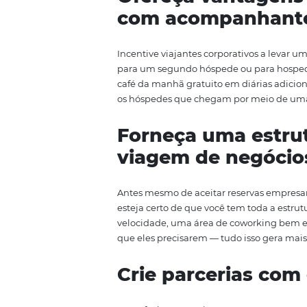
mulheres de negócios nem seque
precisam executar. Por esse mot
e tem dado muito certo! Se você
sobre o que é bleisure, confira
referência, tenha autoridade n
Ofereça vantag
com acompan
Incentive viajantes corporativo
para um segundo hóspede ou par
café da manhã gratuito em diár
os hóspedes que chegam por mei
Forneça uma e
viagem de neg