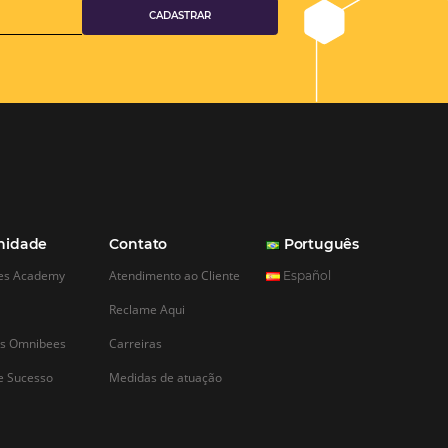
Reservas
diretas:
 Desvantagens
, em constante
ta diferentes
 captação de reservas.
gias, as reservas
as se destacam como
s, cada um com suas
s e desvantagens. A
es dois…