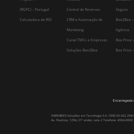
Assine nossa
Newsletter
Por que Omnibees
Soluções Omnibees
Sobre a Omnibees
HotéisNet / Operadoras
A Omnibees em números
Gestor de Canais
Nossos Clientes
Bee2Pay Pagamentos