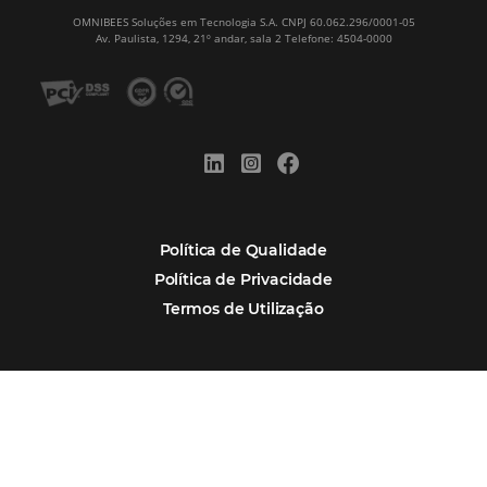
Estudo da Omnibees aponta que reservas 
hotéis cresceram 8% em 2025
Assine nossa
Newsletter
CADASTRAR
Alternative: