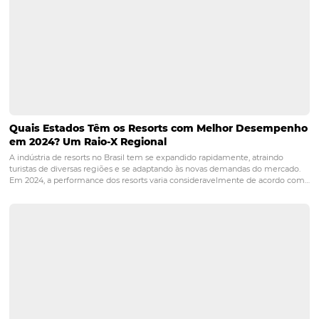
Vantagens de Usar Omnibees para Pousadas em
Mangaratiba: Aumente suas Reservas e Rentabil
Quando se trata de gestão de pousadas em locais paradisíacos com
Mangaratiba, a utilização de tecnologias inovadoras pode fazer toda
diferença na otimização das reservas e, consequentemente, na rent
do negócio. Nesse contexto, a Omnibees se destaca como uma…