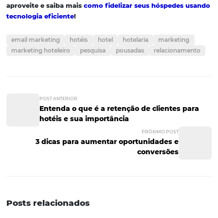
Descubra a importânc
da comunicação via e
mail
Ao se comunicar com o público via e-mail, é necessário r
algumas regras. Não envie spam (uma quantidade alta 
mails em curto espaço de tempo, sem o consentimento 
cliente) e retire o e-mail da lista de contatos sempre que 
solicitado. Ter cuidado nas ações via e-mail ajudará no p
de fidelização do cliente e possibilitará a realização de 
negócios. Ofereça vantagens ao seu cliente, mas não cri
campanhas chatas ou repetitivas.
Se você gostou do n
artigo sobre a importância da comunicação via e-mai
aproveite e saiba mais
como fidelizar seus hóspedes
tecnologia eficiente
!