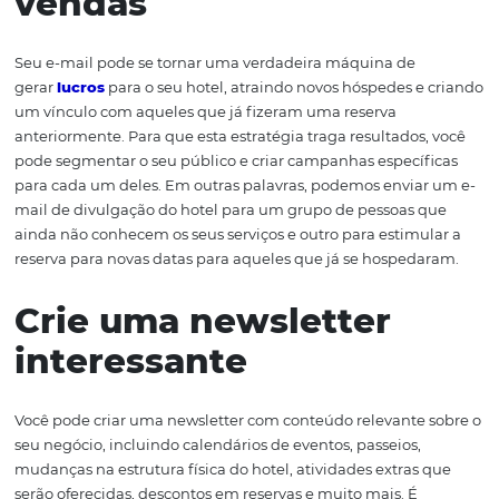
o e-mail pode oferecer, ou será que está desperdiçando
excelente oportunidade, enviando e-mails em grande
quantidade e que irritam o seu cliente? Veja nosso artig
entenda a importância da comunicação via e-mail!
Use o e-mail para gera
vendas
Seu e-mail pode se tornar uma verdadeira máquina de
gerar
lucros
para o seu hotel, atraindo novos hóspedes e
um vínculo com aqueles que já fizeram uma reserva
anteriormente. Para que esta estratégia traga resultados
pode segmentar o seu público e criar campanhas especí
para cada um deles. Em outras palavras, podemos envia
mail de divulgação do hotel para um grupo de pessoas 
ainda não conhecem os seus serviços e outro para estimu
reserva para novas datas para aqueles que já se hosped