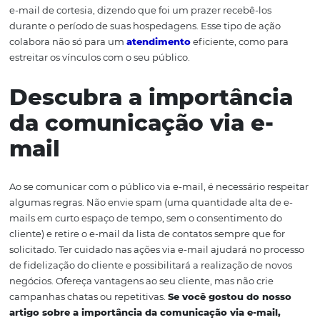
seus hóspedes
Você pode usar o e-mail para esclarecer dúvidas em gera
o funcionamento dos serviços prestados (como horários 
check-in e check-out) e fornecer informações diversas.
Entretanto, utilizar o e-mail para melhorar o relaciona
com os seus hóspedes pode ser uma excelente solução 
apenas para vendas, como também para descobrir o qu
clientes pensam a respeito dos seus serviços. Realize pe
de opinião e solicite sugestões aos seus clientes sobre o
pode ser melhorado no hotel. Você também poderá env
e-mail de cortesia, dizendo que foi um prazer recebê-los
durante o período de suas hospedagens. Esse tipo de aç
colabora não só para um
atendimento
eficiente, como 
estreitar os vínculos com o seu público.