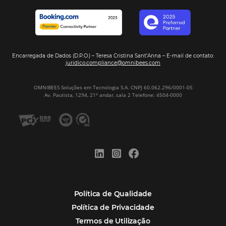
Hotel Report 2026 revela números e apont
oportunidades para destinos brasileiros
Corpus Christi 2026 revela demanda mais
distribuída e oportunidades para turismo n
Corpus Christi 2026: destinos mais procur
tendências de compra dos viajantes
Nova integração Niara + Asksuite: transfo
conversas em reservas
Estudo da Omnibees aponta que reservas 
hotéis cresceram 8% em 2025