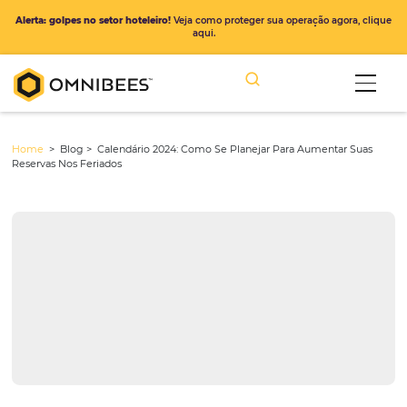
Alerta: golpes no setor hoteleiro!
Veja como proteger sua operação ago
aqui.
Home
> Blog >
Calendário 2024: Como Se Planejar Para Aumentar
Reservas Nos Feriados