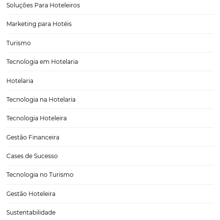
Como um gestor de canais pode melhorar a gest
sua distribuição hoteleira?
Na distribuição hoteleira, os gestores de canais são fundamentais.
Basicamente, eles atuam como intermediários entre os Hotéis e seu
de distribuição, garantindo que o produto hoteleiro chegue ao seu c
final. Os gestores de canais (ou Channel Manager) podem…