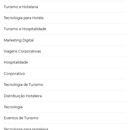
5 dicas para fazer um controle de inventário efic
em seu hotel
Manter um controle de inventário no hotel é um dos processos mai
importantes para assegurar a eficiência do seu negócio. Uma vez q
uma lista de todos os bens e materiais constantemente atualizada, e
uma série de ameaças contra…
CATEGORIAS
Tecnologia para Turismo
Soluções Para Hoteleiros