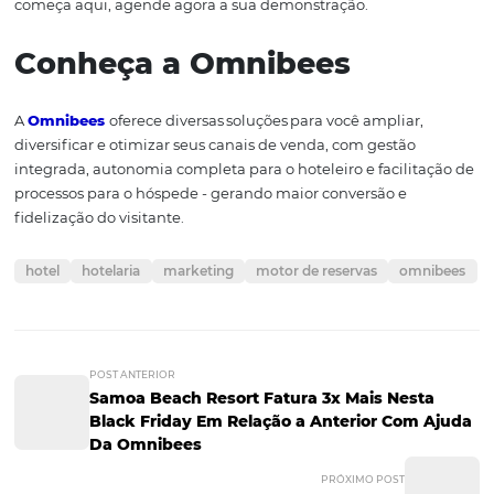
turistas e proporcionar experiências memoráveis durant
períodos de escape da rotina. Entre as iniciativas aplicáv
destacam-se as “
ofertas de tempo limitado
”.
Essa abordagem atua como um poderoso estímulo para
turistas que procuram vantagens e descontos ao planeja
viagens. Dessa forma, criar interesse por
ações específi
voltadas para determinados períodos, com
prazos defi
pode ser uma tática atrativa. Afinal, quem não gosta d
boa promoção?