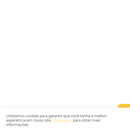
Encarregada de Dados (D.P.O.) – Teresa Cristina Sant’Anna – E-mail de
juridico.compliance@omnibees.com
OMNIBEES Soluções em Tecnologia S.A. CNPJ 60.062.296/0001-0
Av. Paulista, 1294, 21º andar, sala 2 Telefone: 4504-0000
Política de Qualidade
Política de Privacidade
Termos de Utilização