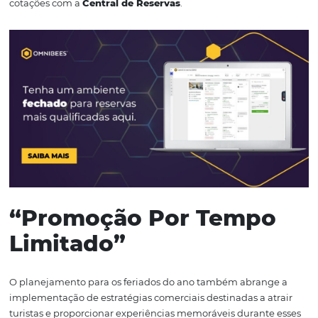
anote toda as datas especiais e todos os feriados prolon
para organizar seu inventário para uma campanha de re
Aqui tem um exemplo para entender na prática:
Este ano o Dia das Mães será 12 de Maio, num domingo, 
hotel deve começar a partir de abril uma estratégia de
campanha promocional. Esta campanha pode ser desd
“Final de Semana das Mães” com preços exclusivos até
campanha de descontos para o mês de maio personaliz
os primeiros que reservarem naquela data.
Mas tenha certeza: independente da estratégia, você c
tirar o planejamento do papel usando nosso
Motor de
Ambiente Fechado
para captar leads ou personalizar s
cotações com a
Central de Reservas
.