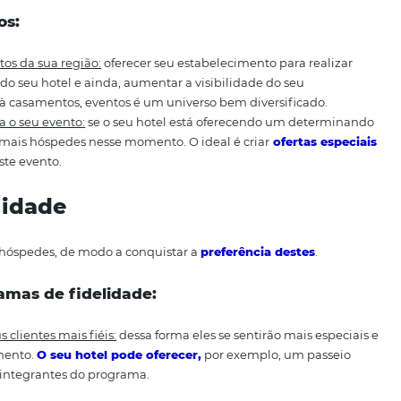
ws e espetáculos,...
quem os serviços oferecidos pelo seu hotel:
pode ser que s
 famílias que viajam com crianças. Diante disso, você pode 
s serviços, até mesmo oferecendo pacotes com bebidas alco
 Eventos
ser para promover eventos da região, ou oferecidos pelo p
ade aos pacotes. Pode ser também, que você possa atrair 
abelecimento para promover eventos próprios.
e eventos:
s de eventos da sua região:
oferecer seu estabelecimento 
 o lucro do seu hotel e ainda, aumentar a visibilidade do