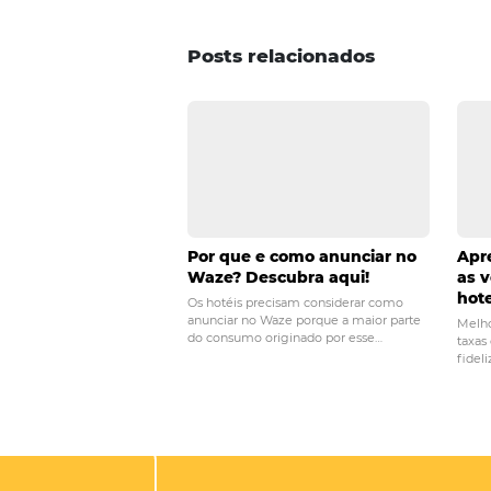
Ex: X% de desconto na próxi
Conheça mais sobre a
Omnibee
eventos
feriados
ofertas
POST ANTERIOR
Black Friday 2020:
aumentar as reser