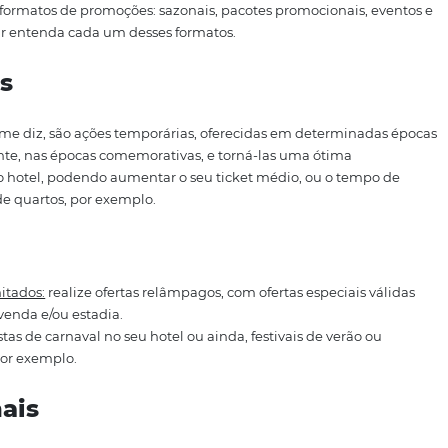
antes da cidade. Neste artigo apresentaremos algumas ide
moções atraentes
e
criativas
para seus hóspedes ou seus f
moções na hotelaria
diferentes formatos de promoções: sazonais, pacotes promo
de. A seguir entenda cada um desses formatos.
zonais
próprio nome diz, são ações temporárias, oferecidas em d
principalmente, nas épocas comemorativas, e torná-las uma
 vendas do hotel, podendo aumentar o seu ticket médio, 
upgrade de quartos, por exemplo.
azonais: