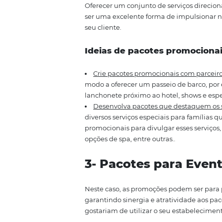
Desenvolva promoções com t
apenas para um determinado pe
Promova eventos:
você pode o
inverno, jantares temáticos, ent
2- Pacotes Prom
Oferecer um conjunto de serviç
ser uma excelente forma de im
seu cliente.
Ideias de pacotes prom
Crie pacotes promocionais co
modo a oferecer um passeio de