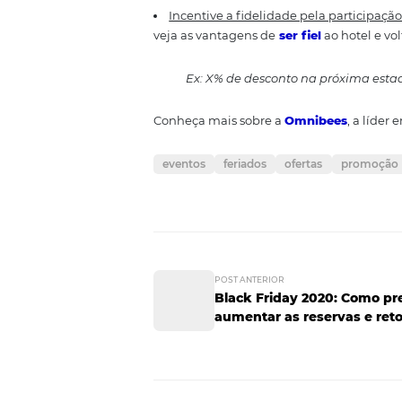
estabelecimento. Desde noites t
Crie ofertas para atrair parti
evento, é provável que você con
que possam atrair mais reservas
4- Programas de
Investir em oportunidades de e
Ideias de promoções d
Promova ofertas mais cativante
aumentará o seu marketing de 
turístico ou um café da manhã g
Incentive a fidelidade pela 
veja as vantagens de
ser fiel
ao 