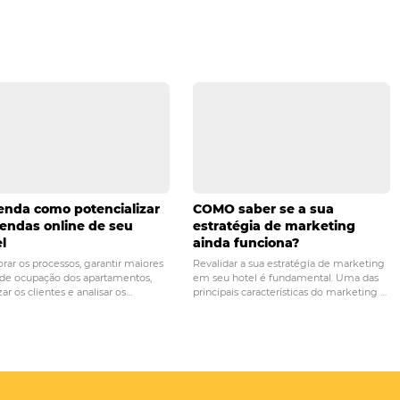
ma estadia para quem se cadastrar no
programa de 
s
, a líder em soluções tecnológicas para a hotelaria.
promoção
PRÓ
Como atrair h
 Como preparar o seu hotel para
durante um per
vas e retomar vendas