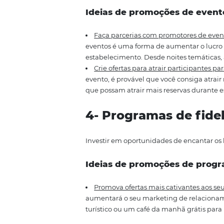
lanchonete próximo ao hotel, sho
Desenvolva pacotes que desta
diversos serviços especiais para
promocionais para divulgar esse
opções de spa, entre outras..
3- Pacotes para
Neste caso, as promoções podem 
garantindo sinergia e atrativid
gostariam de utilizar o seu est
Ideias de promoções d
Faça parcerias com promotore
eventos é uma forma de aumentar