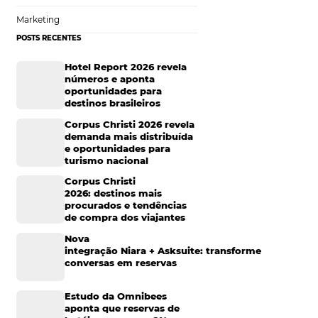
Tecnologia de Turismo
speciais válidas
Distribuição Hoteleira
de verão ou
Mais Acessados
Análise
Distribuição
romocional pode
Marketing
acionamento com o
POSTS RECENTES
Hotel Report 2026 rev
números e aponta
oportunidades para
destinos brasileiros
 em sua região, de
staurante ou
Corpus Christi 2026 re