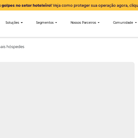
Alerta: golpes no setor hoteleiro!
Veja como proteger sua 
nibees
Soluções
Segmentos
Nossos Parceiro
ra atrair mais hóspedes