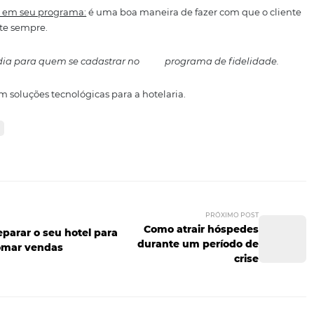
emáticas, à casamentos, eventos é um universo bem divers
cipantes para o seu evento:
se o seu hotel está oferecendo 
siga atrair mais hóspedes nesse momento. O ideal é criar
o
 durante este evento.
 fidelidade
ncantar os hóspedes, de modo a conquistar a
preferência 
e programas de fidelidade:
s aos seus clientes mais fiéis:
dessa forma eles se sentirão
relacionamento.
O seu hotel pode oferecer,
por exemplo,
rátis para integrantes do programa.
participação em seu programa:
é uma boa maneira de fazer 
hotel e volte sempre.