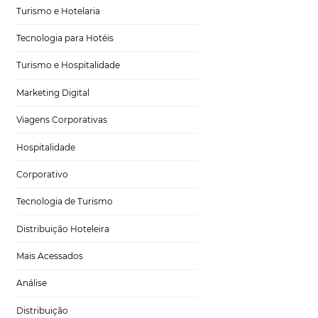
ias para você
Tecnologia no Turismo
uturos clientes.
Gestão Hoteleira
Sustentabilidade
cionais, eventos e
Turismo e Hotelaria
Tecnologia para Hotéis
Turismo e Hospitalidade
Marketing Digital
eterminadas épocas
 ótima
Viagens Corporativas
ou o tempo de
Hospitalidade
Corporativo