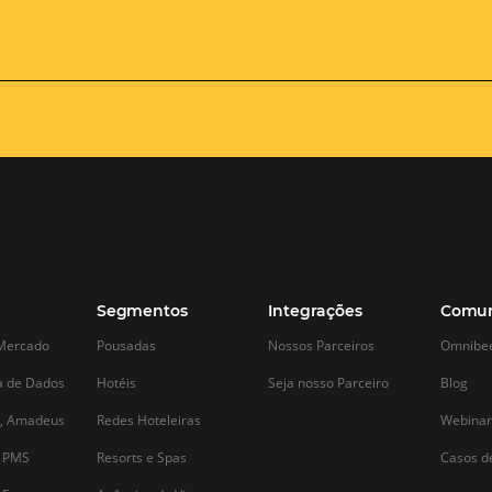
Aprenda como potencializar
COMO saber 
as vendas online de seu
estratégia d
hotel
ainda funcio
e
Melhorar os processos, garantir maiores
Revalidar a sua e
taxas de ocupação dos apartamentos,
em seu hotel é f
fidelizar os clientes e analisar os
principais caracte
resultados são alguns dos atuais desafios
a sua velocidade 