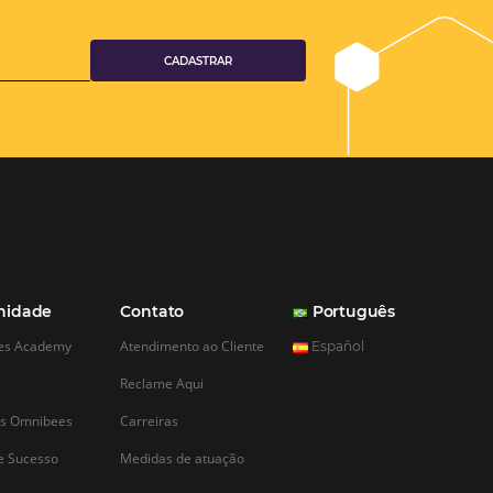
se a sua
e marketing
na?
stratégia de marketing
undamental. Uma das
rísticas do marketing é
em ocasionar