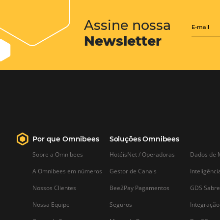
Posts relacionados
Por que e como anunciar no
Waze? Descubra aqui!
Os hotéis precisam considerar como
anunciar no Waze porque a maior part
do consumo originado por esse
aplicativo ocorre por impulso. Há um
enorme público que necessita de
serviços hoteleiros de última hora e a