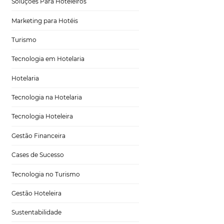
Tecnologia para Turismo
Soluções Para Hoteleiros
Marketing para Hotéis
Turismo
óspedes
Tecnologia em Hotelaria
Hotelaria
Tecnologia na Hotelaria
nalisar os aspectos
Tecnologia Hoteleira
uas necessidades e
períodos de tempo,
Gestão Financeira
rcam tempo
Cases de Sucesso
 pontos turísticos,