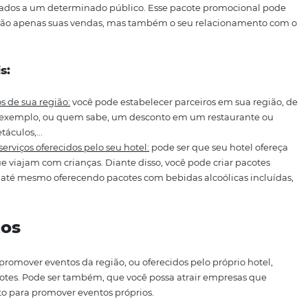
empos limitados:
realize ofertas relâmpagos, com ofertas e
ríodo de venda e/ou estadia.
ferecer festas de carnaval no seu hotel ou ainda, festivais 
re outros, por exemplo.
ocionais
os direcionados a um determinado público. Esse pacote p
pulsionar não apenas suas vendas, mas também o seu rel
ocionais:
m parceiros de sua região:
você pode estabelecer parceiros
 barco, por exemplo, ou quem sabe, um desconto em um re