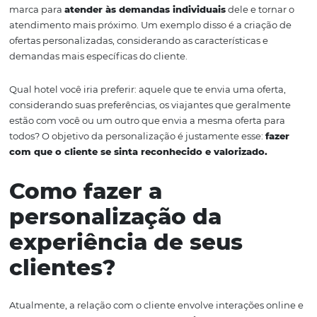
A personalização com
um diferencial
competitivo no setor
hoteleiro
Você sabe o que personalização significa? De modo geral
prática de
adaptar todo o contato do cliente com o h
marca para
atender às demandas individuais
dele e to
atendimento mais próximo. Um exemplo disso é a criaç
ofertas personalizadas, considerando as características e
demandas mais específicas do cliente.
Qual hotel você iria preferir: aquele que te envia uma ofe
considerando suas preferências, os viajantes que geral
estão com você ou um outro que envia a mesma oferta 