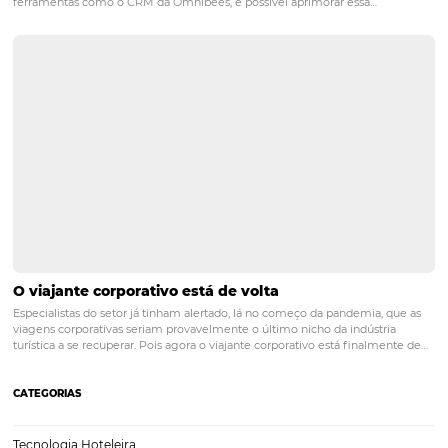
Hotel fazenda: Como um software hoteleiro pode
a gestão de processos na pandemia?
Durante a grave crise sanitária que o mundo atravessa, escapar de u
desgastante de isolamento dentro da cidade e ficar em meio à natur
transformou em meta para muita gente. Por isso, hotel fazenda tem
dos meios de hospedagem mais buscados, principalmente por famíl
durante a pandemia. Para se ter…