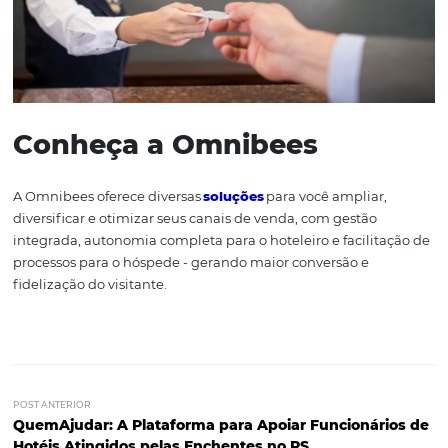
Quer saber mais sobre nossas soluções?
Clique aqui
com a gente!
Personalize as interações
offline!
Invista nos chamados “mimos”! Imagine: você, como hó
entra no quarto e se depara com um drink cortesia ou a
bombons e um bilhete desejando-lhe uma boa hospe
junto a um folder com os passeios e atrações da cidade...
teria uma ótima impressão desse hotel, certo? Personali
sobre isso: mostrar para o cliente que o bem-estar dele e
sendo considerado a todo o momento.