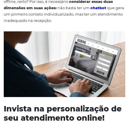
todos? O objetivo da personalização é justamente esse:
com que o cliente se sinta reconhecido e valorizado.
Como fazer a
personalização da
experiência de seus
clientes?
Atualmente, a relação com o cliente envolve interações 
offline, certo? Por isso, é necessário
considerar essas du
dimensões em suas ações:
não basta ter um
chatbot
q
um primeiro contato individualizado, mas ter um aten
inadequado na recepção.