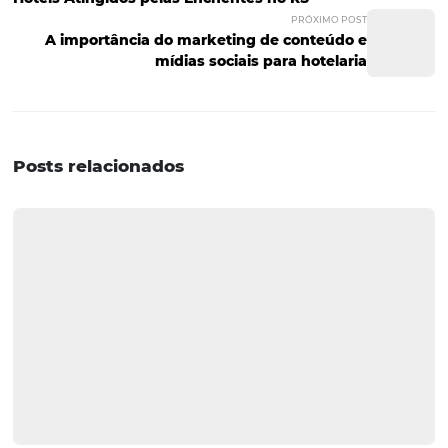
Conheça a Omnibees
A Omnibees oferece diversas
soluções
para você ampliar
diversificar e otimizar seus canais de venda, com gestão
integrada, autonomia completa para o hoteleiro e facili
processos para o hóspede - gerando maior conversão e
fidelização do visitante.