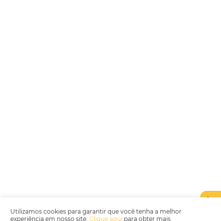
Encarregada de Dados (D.P.O.) – Teresa Cristina Sant’Anna – E-mail de
juridico.compliance@omnibees.com
OMNIBEES Soluções em Tecnologia S.A. CNPJ 60.062.296/0001-0
Av. Paulista, 1294, 21º andar, sala 2 Telefone: 4504-0000
Política de Qualidade
Política de Privacidade