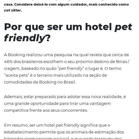
muito bem-vindos naquele lugar.
Na prática, esse termo passa a ideia de que o local é libe
adequado para os animais domésticos como cães e gato
Sendo assim, os proprietários e responsáveis do estabe
devem planejar e pensar em formas de receber os pets 
melhor maneira, para conquistar mais clientes.
*Vale ressaltar que nem sempre os gatos domésticos gostam d
casa. Considere deixá-lo com algum cuidador, mais conhecid
cat sitter
.
Por que ser um hotel
friendly
?
A Booking realizou uma pesquisa na qual revela que ce