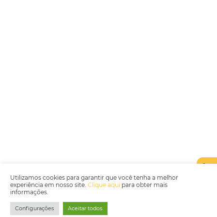
Encarregada de Dados (D.P.O.) – Teresa Cristina Sant’Anna – E-mail de
juridico.compliance@omnibees.com
OMNIBEES Soluções em Tecnologia S.A. CNPJ 60.062.296/0001-0
Av. Paulista, 1294, 21º andar, sala 2 Telefone: 4504-0000
Política de Qualidade
Política de Privacidade
Termos de Utilização