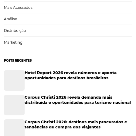
Top 10 Cidades Mais Buscadas Para a Semana Sa
2025
A Semana Santa é um dos períodos mais aguardados do calendário t
brasileiro. Com feriados prolongados e clima ameno em grande part
milhões de brasileiros aproveitam para viajar e descansar. Este ano,
cenário ganha ainda mais força,…
CATEGORIAS
Tecnologia para Turismo
Soluções Para Hoteleiros
Marketing para Hotéis