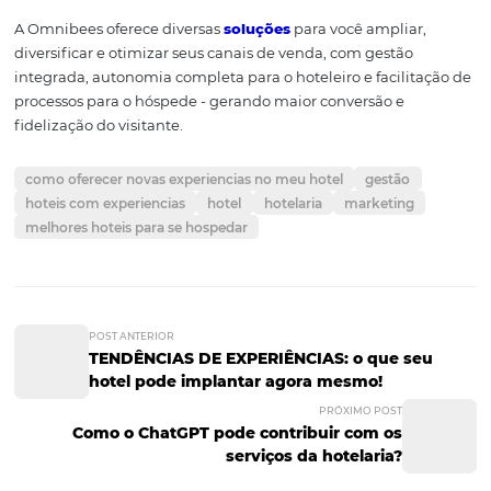
estabelecimento
A
ANVISA
(
A
gência
N
acional de
V
igilância
S
anitária) or
que é proibida a entrada de animais domésticos em es
onde haja consumo ou preparo de alimentos. Porém, el
podem circular normalmente na área externa.
Porém, atualmente é permitido a entrada dos animais 
estimação em alguns restaurantes, desde que estejam 
acompanhados com seus donos e que não incomode ou
perturbe os outros ao seu redor por doença ou falta de h
como fala a
legislação
.
Estabelecimentos
pet friendly
, possuem diversos benefíc
assim como foi citado, visto que essa tendência tem ga
cada vez mais força e espaço nesses últimos anos, por