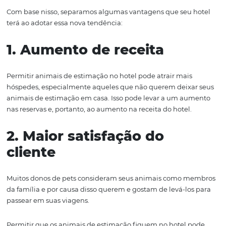
Quais são as vantage
de um hotel
pet
friendly
?
Nosso país é o terceiro país com mais animais de estima
mundo, conforme o censo do
IPB
(
I
stituto
P
et
B
rasil) do
2021 e dados como esse, mostram o grande potencial qu
pets influenciam diretamente no setor econômico nacio
Com base nisso, separamos algumas vantagens que seu