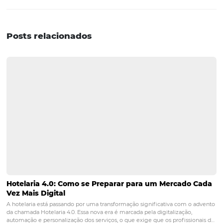
conseguirem atender as necessidades de um grande gr
pessoas que consideram seus bichinhos como membro 
família e querem levá-los para viajar.
Os hotéis / pousadas / resorts podem aderir essa tendênc
oferecendo variados serviços e acomodações voltados
especificamente aos animais de estimação, como a incl
ração seca e água fresca em pontos personalizados, pl
para cães e gatos, pontos com saquinhos e caixas de are
Em resumo, tornar-se
pet friendly
pode ser uma estratég
inteligente para os hotéis que querem aumentar a ocup
satisfação do cliente.
No entanto, é de extrema importância que o estabelec
esteja preparado para conseguir acomodar os animais 
estimação da melhor forma possível, com conforto e seg