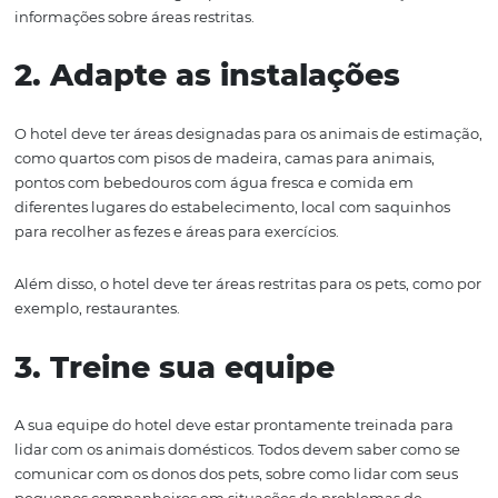
concorrência, atraindo clientes que procuram um lugar
permita a entrada dos animais domésticos. Consequen
aumenta a presença e o reconhecimento do hotel, mel
a sua
reputação
entre seus hóspedes e claro, seu client
potencial.
Visto que quando um potencial cliente começa a pesqui
hotéis / pousadas / resorts, ele vai procurar por algum qu
atenda suas expectativas.
Dicas para tornar o se
hotel pet friendly
Antes de mais nada, existem algumas questões muito
importantes que devem ser consideradas ao decidir se o