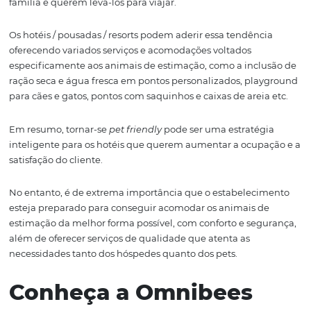
animais de estimação
O hotel pode oferecer serviços adicionais para os animai
estimação, como passeios, serviços de banho e tosa e a
serviços de treinamento, também conhecido como
adestramento.
Pensando nisso, planeje realizar parcerias com alguma c
ou hospital veterinário local, em casos de emergência! 
pensando na saúde de todos, solicite o cartão de vacina
pet no momento do
check-in
.
5. Forneça as informaçõe
sobre as regras do
restaurante do