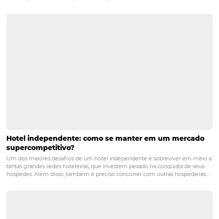
além de oferecer serviços de qualidade que atenta as
necessidades tanto dos hóspedes quanto dos pets.
Conheça a Omnibees
A Omnibees oferece diversas
soluções
para você amplia
diversificar e otimizar seus canais de venda, com gestão
integrada, autonomia completa para o hoteleiro e facili
processos para o hóspede - gerando maior conversão e
fidelização do visitante.
como oferecer novas experiencias no meu hotel
gestão
hoteis com experiencias
hotel
hotelaria
marketing
melhores hoteis para se hospedar