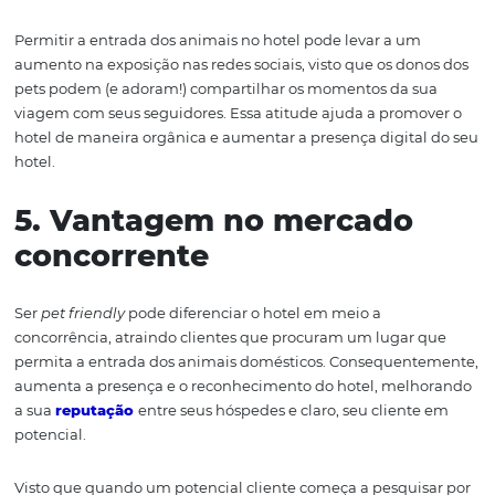
Permitir que os animais de estimação fiquem no hotel 
aumentar a satisfação do cliente e na fidelidelização do
mesmo.
Além disso, ser
pet friendly
também eleva o período de
hospedagem do seu cliente, porque seus pets estarão co
diminuindo aquela preocupação de deixá-los sob cuida
terceiros ou sozinhos em casa.
3. Fidelização de clientes
Os “pais ou mães” de pets podem se tornar muito fiéis ao
que permitem a entrada dos seus animais, visto que ele
valorizam essa possibilidade de conseguir viajar junto 
bichinhos. Isso pode levar a uma maior fidelidade do h
a mais
reservas no futuro
.