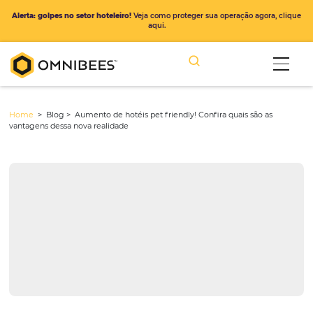
Alerta: golpes no setor hoteleiro!
Veja como proteger sua operação ago
aqui.
Home
> Blog >
Aumento de hotéis pet friendly! Confira quais são 
vantagens dessa nova realidade