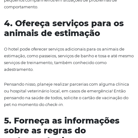
hotel / pousada / resort irá começar a aceitar a entrada d
animais de estimação e precisamos entender e conhece
características sobre esse tipo de hospedagem, confira 
deles a seguir:
1. Tenha uma política cla
É importante ter uma política clara para permitir anima
estimação no hotel. Essa política deve incluir informaçõ
as taxas associadas, regras para os animais de estimação
informações sobre áreas restritas.
2. Adapte as instalações
O hotel deve ter áreas designadas para os animais de es
como quartos com pisos de madeira, camas para animai