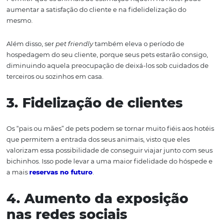
terá ao adotar essa nova tendência:
1. Aumento de receita
Permitir animais de estimação no hotel pode atrair mais
hóspedes, especialmente aqueles que não querem deix
animais de estimação em casa. Isso pode levar a um a
nas reservas e, portanto, ao aumento na receita do hotel
2. Maior satisfação do
cliente
Muitos donos de pets consideram seus animais como 
da família e por causa disso querem e gostam de levá-lo
passear em suas viagens.