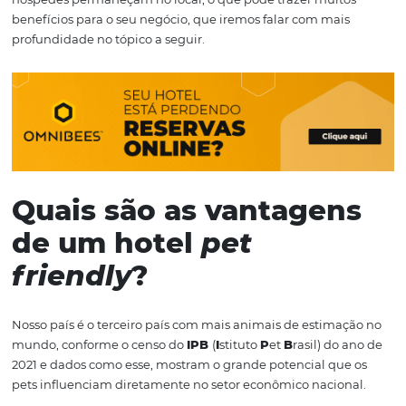
46% dos brasileiros escolhem o seu próximo destino de fé
viagem, baseado no quão “
pet friendly
” o lugar é. O ter
“aceita pets” é o terceiro mais utilizado na seção de
comodidades da Booking no Brasil.
Ademais, estar preparado para adotar essa nova realidad
uma grande oportunidade para tirar uma vantagem
competitiva frente aos seus concorrentes.
Em resumo, ser um hotel
pet friendly
significa que o
estabelecimento permite que os animais de estimação 
hóspedes permaneçam no local, o que pode trazer muit
benefícios para o seu negócio, que iremos falar com mai
profundidade no tópico a seguir.