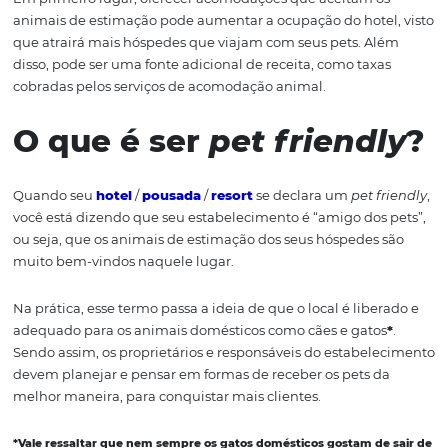
em locais especificos para eles.
A decisão de um hotel de se tornar
pet friendly
pode ser
benéfica para o estabelecimento de várias maneiras.
Em primeiro lugar, oferecer acomodações que aceitam 
animais de estimação pode aumentar a ocupação do hote
que atrairá mais hóspedes que viajam com seus pets. A
disso, pode ser uma fonte adicional de receita, como tax
cobradas pelos serviços de acomodação animal.
O que é ser
pet friend
Quando seu
hotel
/
pousada
/
resort
se declara um
pet 
você está dizendo que seu estabelecimento é “amigo dos
ou seja, que os animais de estimação dos seus hóspedes