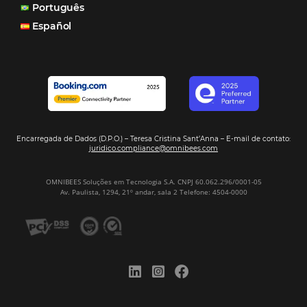
Corpus Christi 2026 revela demanda mais
distribuída e oportunidades para turismo n
Corpus Christi 2026: destinos mais procur
tendências de compra dos viajantes
Nova integração Niara + Asksuite: transfo
conversas em reservas
Estudo da Omnibees aponta que reservas 
hotéis cresceram 8% em 2025