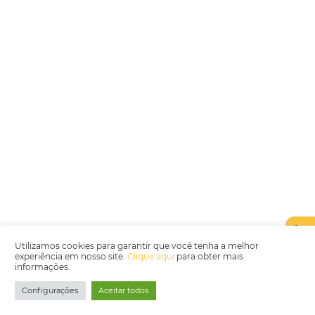
Encarregada de Dados (D.P.O.) – Teresa Cristina Sant’Anna – E-mail de
juridico.compliance@omnibees.com
OMNIBEES Soluções em Tecnologia S.A. CNPJ 60.062.296/0001-0
Av. Paulista, 1294, 21º andar, sala 2 Telefone: 4504-0000
Política de Qualidade
Política de Privacidade
Termos de Utilização