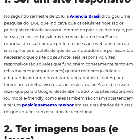
preciso entender quais são as características de um web
o levam a se posicionar melhor nos motores de busca (c
Google, por exemplo) e na preferência dos usuários. Que
quais são essas caraterísticas? Confira no post!
1. Ser um site respons
No segundo semestre de 2016, a
Agência Brasil
divulgo
pesquisa do IBGE que indicava que os celulares hoje são
principais meios de acesso à internet no país. Um dado 
sua vez, coloca os brasileiros no meio de uma tendência
mundial de usuários que preferem acessar a web por m
smartphones e tablets do que de computadores. E por is
necessário que o site do seu hotel seja responsivo. Sites
responsivos são aqueles que funcionam corretamente t
telas maiores (computadores) quanto menores (celulares