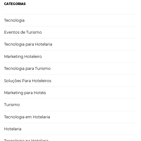
Recuperação de Gramado: Superando as Tragédi
RS e Revitalizando o Turismo Local, Exemplo de U
Força na Serra Gaúcha
Nos últimos anos, o setor hoteleiro de Gramado e da Serra Gaúcha 
desafios significativos devido a tragédias que impactaram a região, 
desastres naturais e crises de saúde pública. No entanto, a plataform
Omnibees tem mostrado sinais de recuperação,…