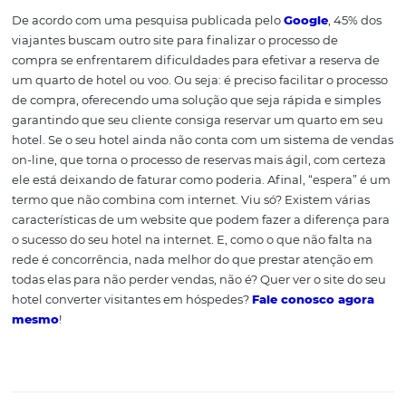
design
Por fim, o design. Ainda que os seus clientes não sejam
designers experientes, o fato é que um design pensado
facilitar a navegação, oferecer informações objetivas e
possibilitar uma rápida decisão de compra pode signifi
grande oportunidade. Por isso, não coloque no ar um we
que não transmita o cuidado que você tem também com
hotel.
5. Motor de reservas o
line
De acordo com uma pesquisa publicada pelo
Google
, 
viajantes buscam outro site para finalizar o processo de