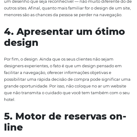
também ser leve para que o usuário não perca muito t
carregando as fotos do seu hotel.
3. Focar na usabilidad
Muitas pessoas tentam inovar na hora de pensar no des
um site, produzindo layouts diferentes. Porém, são ta
complicadíssimos de se navegar. E isso pode ser um gr
problema para o seu negócio. As páginas online do seu 
precisam ter uma boa usabilidade, com títulos que seja
de serem entendidos pelo usuário, bom contraste nos bo
um desenho que seja reconhecível — não muito diferen
outros sites. Afinal, quanto mais familiar for o design de 
menores são as chances da pessoa se perder na navegaç
4. Apresentar um óti