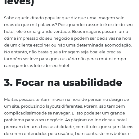
adaptando os tamanhos das imagens, botões e fontes p
terem uma melhor visualização nestes meios. Além diss
dizer que para o Google, desde abril de 2015, os sites res
(ou mobile-friendly, como eles também são chamados)
a ter um
posicionamento melhor
em seus resultados d
do que aqueles sem esse tipo de tecnologia.
2. Ter imagens boas (e
leves)
Sabe aquele ditado popular que diz que uma imagem v
mais do que mil palavras? Pois quando o assunto é o sit
hotel, ele é uma grande verdade. Boas imagens passa
ótima impressão do seu negócio e podem ser decisivas 
de um cliente escolher ou não uma determinada acom
No entanto, não basta que a imagem seja boa: ela preci