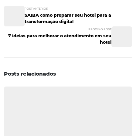
compra se enfrentarem dificuldades para efetivar a rese
um quarto de hotel ou voo. Ou seja: é preciso facilitar o 
de compra, oferecendo uma solução que seja rápida e s
garantindo que seu cliente consiga reservar um quarto
hotel. Se o seu hotel ainda não conta com um sistema d
on-line, que torna o processo de reservas mais ágil, com 
ele está deixando de faturar como poderia. Afinal, “espe
termo que não combina com internet. Viu só? Existem vá
características de um website que podem fazer a difere
o sucesso do seu hotel na internet. E, como o que não fal
rede é concorrência, nada melhor do que prestar atenç
todas elas para não perder vendas, não é? Quer ver o site
hotel converter visitantes em hóspedes?
Fale conosco 
mesmo
!