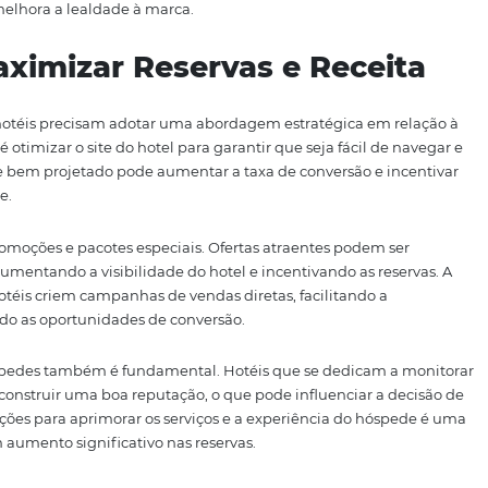
a tecnologia é a capacidade de automatizar processos. C
 e inventário em tempo real, garantindo que as informaçõ
de venda. Isso não só melhora a eficiência operacional, 
 que encontra informações precisas ao realizar reservas.
é uma ferramenta poderosa na tomada de decisões estratég
e cada canal de distribuição, identificando quais são m
ssa análise permite ajustes rápidos e informados nas estra
s chances de sucesso.
erece a possibilidade de personalizar a experiência do h
 hotéis podem coletar informações sobre preferências e c
çam promoções e pacotes personalizados. Isso não só aume
 também melhora a lealdade à marca.