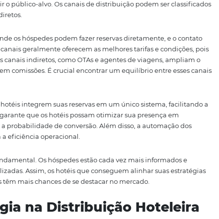
as tendências de reserva. Neste artigo, vamos abordar es
 os hotéis possam implementar estratégias eficazes de dist
 a Distribuição Hoteleira
istema complexo que envolve a interação entre hotéis, hósp
aximizar as reservas é compreender como os diferentes ca
ara atingir o público-alvo. Os canais de distribuição pode
retos e indiretos.
e do hotel, onde os hóspedes podem fazer reservas diretame
rvas. Esses canais geralmente oferecem as melhores tarifas
tro lado, os canais indiretos, como OTAs e agentes de via
zes envolvem comissões. É crucial encontrar um equilíbrio 
anceiro.