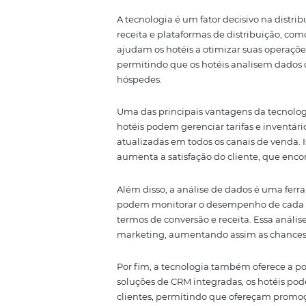
A Omnibees, por exemplo, permit
gestão de todos os canais. Essa
plataformas de venda, aumentan
processos de reserva reduz erros
Por fim, entender a jornada do 
exigentes, buscando experiência
de distribuição às expectativas
O Papel da Tec
A tecnologia é um fator decisiv
receita e plataformas de distri
ajudam os hotéis a otimizar sua
permitindo que os hotéis anal