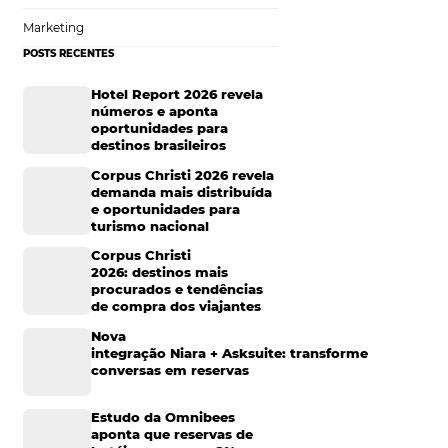
sas questões e
Sustentabilidade
ribuição e, assim,
Turismo e Hotelaria
Mais Acessados
Análise
edes e canais de
nais funcionam e
Distribuição
m ser classificados
Marketing
POSTS RECENTES
nte, e o contato
Hotel Report 2026 rev
 e condições, pois
números e aponta
gens, ampliam o
oportunidades para
entre esses canais
destinos brasileiros
Corpus Christi 2026 re