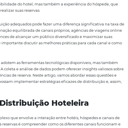
uentemente, a receita. Neste artigo, vamos explorar estrat
zar sua distribuição e melhorar seu desempenho no merca
 tem desempenhado um papel vital na transformação da di
Omnibees
se destacam ao oferecer soluções integradas qu
roporcionando gestão eficiente de tarifas, inventário e d
lhora a visibilidade do hotel, mas também a experiência 
das para realizar suas reservas.
s de distribuição adequados pode fazer uma diferença signi
uma combinação equilibrada de canais próprios, agências 
êm mais chances de alcançar um público diversificado e ma
ontexto, é importante discutir as melhores práticas para 
processo.
s não apenas adotem as ferramentas tecnológicas disponív
rmente. A coleta e análise de dados podem oferecer insig