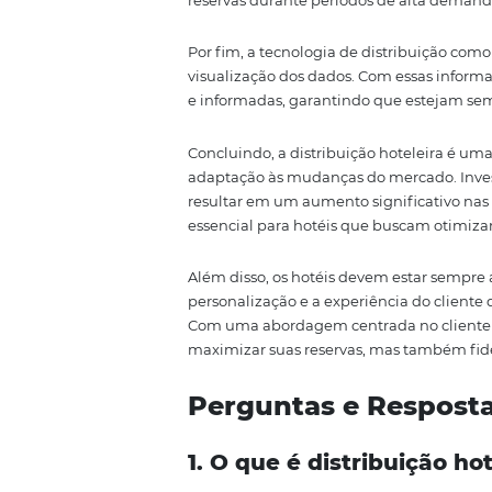
Por fim, a formação contínua d
grande diferença. Uma equipe b
hóspede, mas também para a efic
desenvolvimento é essencial para
A Importância
A análise de dados é uma parte 
informações disponíveis, os hot
informadas. A coleta de dados s
distribuição permite que os hot
Uma das áreas em que a análise 
hotéis podem usar dados históri
maximiza a receita, mas também