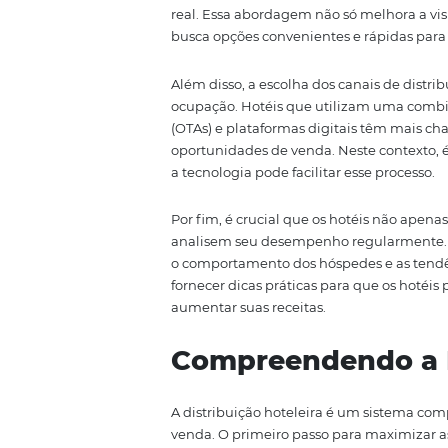
maximizar as reservas e, conseq
podem ajudar os hotéis a otimi
Nos últimos anos, a tecnologia
hoteleira. Ferramentas como a
a múltiplos canais de venda, p
real. Essa abordagem não só me
busca opções convenientes e rápi
Além disso, a escolha dos canai
ocupação. Hotéis que utilizam 
(OTAs) e plataformas digitais t
oportunidades de venda. Neste c
a tecnologia pode facilitar esse 
Por fim, é crucial que os hotéi
analisem seu desempenho regula