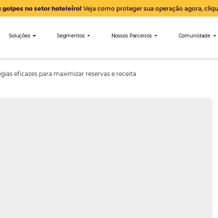
Alerta: golpes no setor hoteleiro!
Veja como proteger sua 
nibees
Soluções
Segmentos
Nossos Parceiro
eira: Estratégias eficazes para maximizar reservas e receita