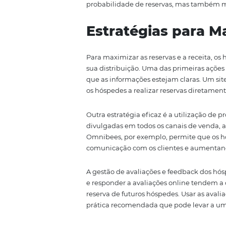
hóspedes.
Uma das principais vantagens d
hotéis podem gerenciar tarifas
atualizadas em todos os canais 
aumenta a satisfação do cliente,
Além disso, a análise de dados 
podem monitorar o desempenho d
termos de conversão e receita. E
marketing, aumentando assim a
Por fim, a tecnologia também of
soluções de CRM integradas, os
clientes, permitindo que ofere
probabilidade de reservas, mas