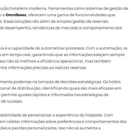
e que os hotéis integrem suas reservas em um único siste
 tecnologia garante que os hotéis possam otimizar sua pre
do assim a probabilidade de conversão. Além disso, a a
 e melhora a eficiência operacional.
cliente é fundamental. Os hóspedes estão cada vez mais i
s personalizadas. Assim, os hotéis que conseguem alinhar 
 dos clientes têm mais chances de se destacar no mercado.
nologia na Distribuição Ho
o na distribuição hoteleira moderna. Ferramentas como sis
buição, como a
Omnibees
, oferecem uma gama de funciona
s operações. Essas soluções vão além da simples gestão de 
isem dados de desempenho, tendências de mercado e com