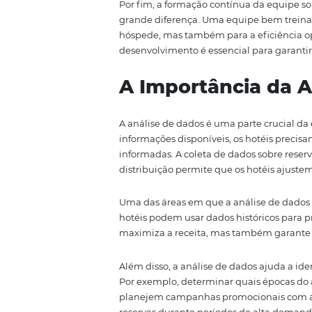
Estratégias pa
Para maximizar as reservas e a 
sua distribuição. Uma das primei
que as informações estejam clar
os hóspedes a realizar reservas 
Outra estratégia eficaz é a util
divulgadas em todos os canais d
Omnibees, por exemplo, permite
comunicação com os clientes e
A gestão de avaliações e feedb
e responder a avaliações online
reserva de futuros hóspedes. Us
prática recomendada que pode l