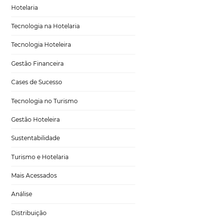
égias eficazes que
Marketing para Hotéis
do.
Turismo
stribuição
e conectam hotéis
Tecnologia em Hotelaria
esempenho em tempo
do hóspede, que
Hotelaria
Tecnologia na Hotelaria
ficativa na taxa de
Tecnologia Hoteleira
de viagens online
ximizar suas
Gestão Financeira
cada canal e como
Cases de Sucesso
Tecnologia no Turismo
eis, mas também
hts valiosos sobre
Gestão Hoteleira