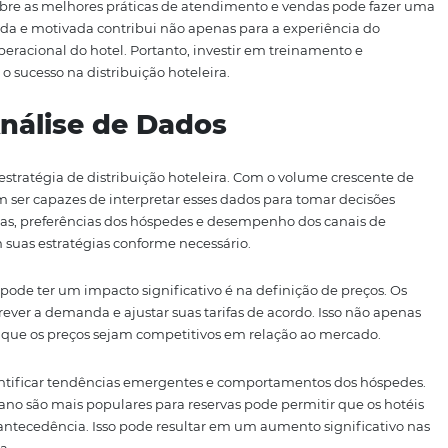
ra Maximizar Reservas e R
receita, os hotéis precisam adotar uma abordagem estratég
ras ações é otimizar o site do hotel para garantir que seja 
as. Um site bem projetado pode aumentar a taxa de conver
diretamente.
ização de promoções e pacotes especiais. Ofertas atraentes
e venda, aumentando a visibilidade do hotel e incentivand
 que os hotéis criem campanhas de vendas diretas, facili
 aumentando as oportunidades de conversão.
ack dos hóspedes também é fundamental. Hotéis que se d
 tendem a construir uma boa reputação, o que pode influen
ar as avaliações para aprimorar os serviços e a experiênci
evar a um aumento significativo nas reservas.