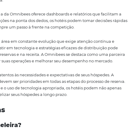
a equipe sobre as melhores práticas de atendimento e ven
em treinada e motivada contribui não apenas para a expe
iência operacional do hotel. Portanto, investir em trein
 garantir o sucesso na distribuição hoteleira.
 da Análise de Dados
crucial da estratégia de distribuição hoteleira. Com o vol
éis precisam ser capazes de interpretar esses dados para t
obre reservas, preferências dos hóspedes e desempenho do
éis ajustem suas estratégias conforme necessário.
de dados pode ter um impacto significativo é na definição
cos para prever a demanda e ajustar suas tarifas de acordo
 garante que os preços sejam competitivos em relação a