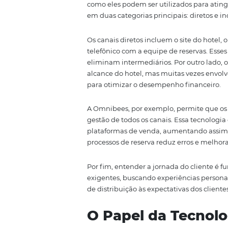
o comportamento dos hóspedes e 
fornecer dicas práticas para que
aumentar suas receitas.
Compreendendo
A distribuição hoteleira é um s
venda. O primeiro passo para m
como eles podem ser utilizados p
em duas categorias principais: di
Os canais diretos incluem o sit
telefônico com a equipe de rese
eliminam intermediários. Por ou
alcance do hotel, mas muitas ve
para otimizar o desempenho fin