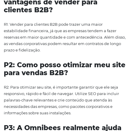
hotéis as ferramentas necessárias para se manterem
competitivos e bem-sucedidos no mercado de vendas
corporativas.
Conclusão
Atraindo mais empresas para o seu hotel por meio de v
corporativas é um objetivo que pode ser alcançado com 
estratégias certas. Desde a definição de políticas comerc
eficazes até a escolha dos canais adequados e a constru
uma presença digital forte, cada passo conta na jornada
conquistar clientes B2B.
Ao integrar soluções como as oferecidas pela Omnibees,
hotéis podem não apenas facilitar suas operações, ma
obter insights valiosos que podem levar a um aumento