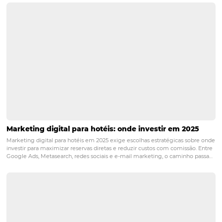
P3: A Omnibees realmente aj
na gestão das vendas
corporativas?
R3: Sim, a Omnibees oferece soluções integradas que a
gestão das vendas corporativas, incluindo relatórios det
conectividade com canais de distribuição e suporte cont
permitindo que os hotéis maximizem seu potencial de 
POST ANTERIOR
Vendas Corporativas com Performance
a Omnibees Ajuda seu Hotel a Atrair E