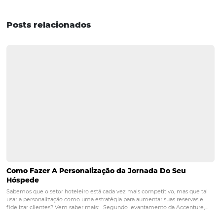
clientes B2B?
R1: Vender para clientes B2B pode trazer uma maior
estabilidade financeira, já que as empresas tendem a fa
reservas em maior quantidade e com antecedência. Alé
as vendas corporativas podem resultar em contratos de 
prazo e fidelização.
P2: Como posso otimizar meu 
para vendas B2B?
R2: Para otimizar seu site, é importante garantir que ele 
responsivo, rápido e fácil de navegar. Utilize SEO para in
palavras-chave relevantes e crie conteúdo que atenda à
necessidades das empresas, como pacotes corporativos 
informações sobre suas instalações.