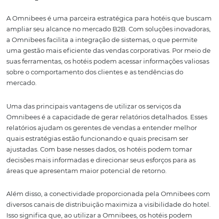
responsivo, rápido e fácil de navegar. Além disso, o con
deve ser otimizado para SEO, utilizando palavras-chave
relevantes, como "vendas corporativas" e "B2B", para qu
hotel apareça nas pesquisas relacionadas.
Além do site, o uso de mídias sociais não deve ser negli
Plataformas como Instagram, Facebook e LinkedIn são 
para promover seu hotel e suas ofertas corporativas. Co
conteúdos relevantes, como eventos realizados, depoim
clientes e dicas de viagem, para engajar seu público e 
a visibilidade da sua marca.
Por fim, considere investir em anúncios pagos e campa
marketing digital. Isso pode ajudar a direcionar tráfego
qualificado para seu site e aumentar suas chances de co
A Omnibees oferece soluções que permitem aos hotéis
monitorar e analisar o desempenho de suas campanhas