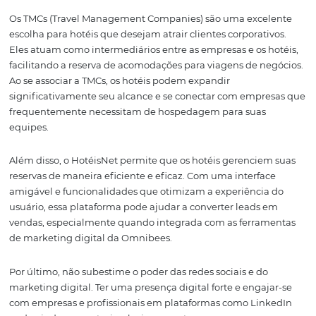
políticas comerciais. O mercado de hotelaria está em co
evolução, e o que funcionou no passado pode não ser ef
futuro. Manter-se atualizado sobre as tendências do setor
expectativas dos consumidores é crucial.
Canais Adequados pa
Vendas Corporativas
Escolher os canais certos para promover suas vendas
corporativas é fundamental para alcançar o público-alv
desejado. A Omnibees oferece uma variedade de canais
incluindo o HotéisNet e os TMCs, que podem ser utilizad
maximizar sua visibilidade e acessibilidade no mercado
Os TMCs (Travel Management Companies) são uma exce