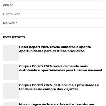
Por que seu hotel precisa ter um site responsivo?
Descubra!
A cada dia, mais pessoas estão acessando a internet por meio de dis
móveis e preferindo fazer suas reservas de forma online. Por esse m
estabelecimentos do setor hoteleiro precisam investir em um site
responsivo.Ele pode ser o fator que…
CATEGORIAS
Tecnologia Hoteleira
Gestão Financeira
Cases de Sucesso
Tecnologia no Turismo
Gestão Hoteleira