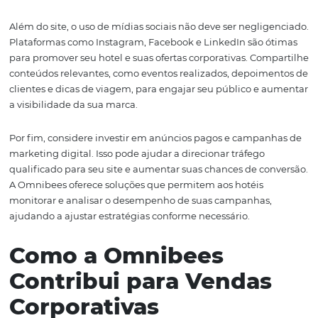
com empresas e profissionais em plataformas como Lin
pode ajudar a construir relacionamentos e a promover s
ofertas B2B de forma mais eficaz.
A Importância da
Presença Digital
No mundo atual, ter uma presença digital robusta é cruc
atrair clientes B2B. A maioria das empresas realiza pesq
online antes de tomar decisões de compra, e isso se apli
também à escolha de um hotel para estadias corporativa
Portanto, garantir que seu hotel se destaque na internet
importante do que nunca.
Um dos primeiros passos para construir uma presença di
eficaz é otimizar seu site. Isso inclui garantir que ele seja