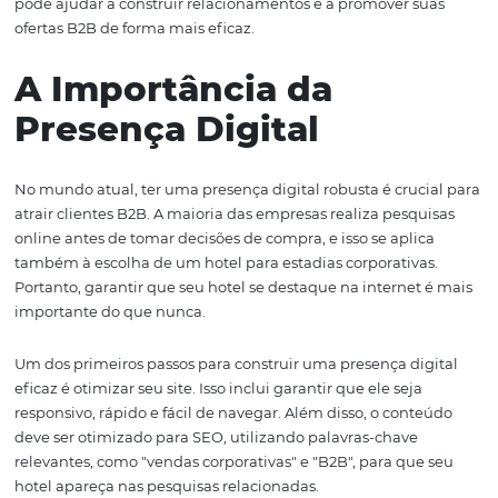
escolha para hotéis que desejam atrair clientes corporati
Eles atuam como intermediários entre as empresas e os 
facilitando a reserva de acomodações para viagens de n
Ao se associar a TMCs, os hotéis podem expandir
significativamente seu alcance e se conectar com empr
frequentemente necessitam de hospedagem para suas
equipes.
Além disso, o HotéisNet permite que os hotéis gerencie
reservas de maneira eficiente e eficaz. Com uma interfa
amigável e funcionalidades que otimizam a experiênci
usuário, essa plataforma pode ajudar a converter leads 
vendas, especialmente quando integrada com as ferra
de marketing digital da Omnibees.
Por último, não subestime o poder das redes sociais e do
marketing digital. Ter uma presença digital forte e enga