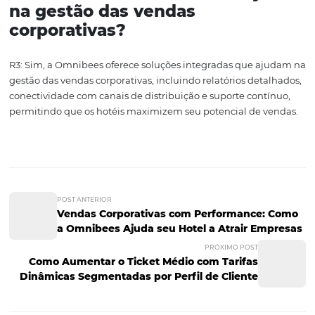
significativo nas vendas. Com uma abordagem focada 
entendimento claro das necessidades do mercado, é pos
não apenas sobreviver, mas prosperar em um ambiente
competitivo.
Por fim, lembre-se de que o sucesso nas vendas corporat
acontece da noite para o dia. É um processo contínuo de
aprendizado, adaptação e inovação. Mantenha-se atual
com as tendências do setor e continue a investir em sua
estratégias para garantir que seu hotel seja a escolha pr
das empresas.
Perguntas e Respostas
P1: Quais são as principais
vantagens de vender para