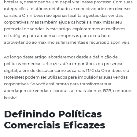
fontes de receita. Neste contexto, é fundamental desenv
políticas comerciais eficazes, escolher os canais adequa
garantir uma presença digital forte para se destacar no
competitivo cenário atual.
A Omnibees, líder em soluções tecnológicas para o setor
hotelaria, desempenha um papel vital nesse processo. 
integrações, relatórios detalhados e conectividade com 
canais, a Omnibees não apenas facilita a gestão das ven
corporativas, mas também ajuda os hotéis a maximizar 
potencial de vendas. Neste artigo, exploraremos as mel
estratégias para atrair mais empresas para o seu hotel,
aproveitando ao máximo as ferramentas e recursos dispo
Ao longo deste artigo, abordaremos desde a definição d
políticas comerciais eficazes até a importância da prese
digital, além de destacar como os canais TMC da Omnib