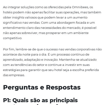
Omnibees é a capacidade de gerar relatórios detalhados
relatórios ajudam os gerentes de vendas a entender me
quais estratégias estão funcionando e quais precisam se
ajustadas. Com base nesses dados, os hotéis podem tom
decisões mais informadas e direcionar seus esforços para
áreas que apresentam maior potencial de retorno.
Além disso, a conectividade proporcionada pela Omnib
diversos canais de distribuição maximiza a visibilidade d
Isso significa que, ao utilizar a Omnibees, os hotéis pod
garantir que suas ofertas estejam acessíveis em múltipl
plataformas, aumentando as chances de conversão e at
mais clientes B2B.
Por fim, a Omnibees também oferece suporte contínuo 
parceiros. Isso inclui treinamentos, webinars e acesso a
comunidade de profissionais do setor, proporcionando 