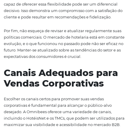
Uma abordagem eficaz é segmentar os clientes potenci
diferentes categorias, como empresas de pequeno, méd
grande porte, e personalizar suas ofertas de acordo. Por
exemplo, pequenas empresas podem se beneficiar de ta
promocionais em períodos de baixa ocupação, enquant
grandes corporações podem estar mais interessadas em
que incluam serviços adicionais, como salas de reuniões
catering.
Além disso, ao definir suas políticas comerciais, é impor
considerar a flexibilidade. As empresas frequentemente
precisam de mudanças de última hora em suas reservas,
capaz de oferecer essa flexibilidade pode ser um diferen
decisivo. Isso demonstra um compromisso com a satisfa
cliente e pode resultar em recomendações e fidelização.
Por fim, não esqueça de revisar e atualizar regularment