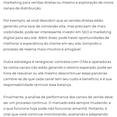
do usuário na plataforma.
Além da análise de cancelamentos, é importante consid
margens de lucro associadas a cada canal. Isso envolve 
não apenas quanto você está gastando em cada canal, 
também quanto você está ganhando. Quanto menor o c
maior a receita, melhor será a margem de lucro. Portant
avaliar a performance dos canais, lembre-se de colocar e
duas métricas lado a lado.
Com uma visão clara das taxas de cancelamento e das 
os gestores podem ajustar suas estratégias, talvez
implementando políticas de cancelamento mais flexívei
investindo em marketing para canais que demonstram
potencial, mas que ainda não estão performando como
esperado.