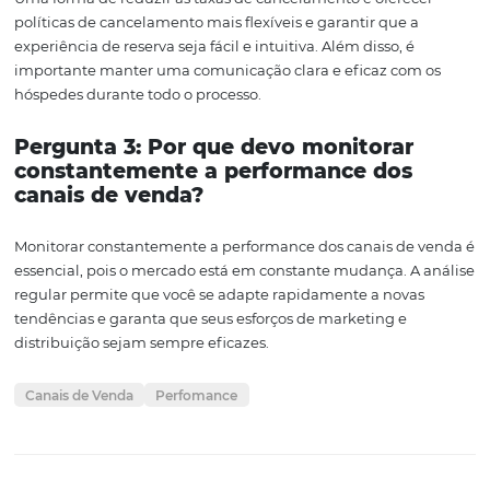
Em suma, a análise de performance dos canais de vend
ferramenta poderosa para gestores hoteleiros que bus
maximizar suas receitas e otimizar a distribuição. Ao en
como medir a conversão, o custo por canal, os cancelam
as margens, você pode tomar decisões melhores e mais
informadas.
A importância de cada canal deve ser avaliada continu
e ajustes devem ser feitos conforme as tendências do m
mudam. Através de uma análise cuidadosa e contínua, 
possível garantir que seu hotel não apenas sobreviva, m
prospera em um ambiente competitivo.
Por fim, lembre-se de que a performance hoteleira não 
uma questão de números, mas também de compreensã