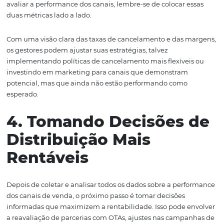
Margens
Os cancelamentos são uma parte inevitável do negócio
hoteleiro, mas sua análise é crucial para entender a
performance dos canais de venda. Taxas de cancelamen
elevadas podem indicar problemas com a satisfação do 
ou com a experiência de reserva. Portanto, é essencial
acompanhar não apenas o número de cancelamentos, 
também de onde eles estão vindo.
Para avaliar as taxas de cancelamento, você pode usar a
seguinte fórmula:
Taxa de Cancelamento = (Número d
Cancelamentos / Número Total de Reservas) x 100
. A
identificar quais canais têm as maiores taxas de cancel
você pode investigar as razões por trás disso, como políti
cancelamento, condições de reserva e até mesmo a expe