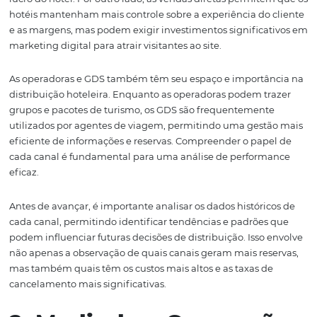
são os canais de venda e como cada um deles funciona.
canais de venda são as plataformas através das quais os
hóspedes reservam suas estadias. Isso inclui OTAs, vend
diretas através do site do hotel, operadoras de turismo e
sistemas de distribuição global (GDS). Cada canal possui
particularidades e pode impactar a performance hotelei
maneiras diferentes.
As OTAs, por exemplo, são conhecidas por sua ampla vis
e capacidade de alcançar um público global. No entanto
também podem ter comissões altas que afetam a mar
lucro do hotel. Por outro lado, as vendas diretas permit
hotéis mantenham mais controle sobre a experiência do
e as margens, mas podem exigir investimentos significa
marketing digital para atrair visitantes ao site.
As operadoras e GDS também têm seu espaço e importâ