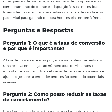
melhorar a experiência do cliente em seu site, tornando
processo de reserva mais intuitivo e amigável.
Outra estratégia é renegociar contratos com OTAs e ope
Se certos canais não estão gerando o retorno esperado, 
hora de reavaliar ou até mesmo descontinuar essas parce
Lembre-se de que cada canal tem seu custo e benefício,
responsabilidade otimizar essa balança.
Finalmente, a análise de performance dos canais de ve
ser um processo contínuo. O mercado está sempre mud
o que funciona hoje pode não funcionar amanhã. Portan
vital que você continue monitorando, avaliando e adap
suas estratégias de distribuição em tempo real, sempre
buscando maximizar sua performance hoteleira.
Conclusão