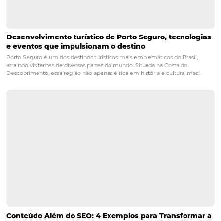
Uma forma de reduzir as taxas de cancelamento é ofere
políticas de cancelamento mais flexíveis e garantir que 
experiência de reserva seja fácil e intuitiva. Além disso, é
importante manter uma comunicação clara e eficaz co
hóspedes durante todo o processo.
Pergunta 3: Por que devo monitorar
constantemente a performance dos
canais de venda?
Monitorar constantemente a performance dos canais de
essencial, pois o mercado está em constante mudança. A
regular permite que você se adapte rapidamente a nov
tendências e garanta que seus esforços de marketing e
distribuição sejam sempre eficazes.