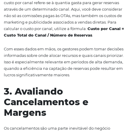
A medição da conversão é um dos pontos-chave na anál
canais de venda. Conversão, neste contexto, refere-se à
proporção de visitantes que efetivamente realizam uma
em relação ao número total de visitantes. Essa métrica a
entender a eficácia de cada canal em transformar inter
reservas efetivas.
Para calcular a taxa de conversão, você pode usar a fórm
Taxa de Conversão = (Número de Reservas / Número
Visitantes) x 100
. Essa análise deve ser realizada para c
canal individualmente, permitindo que você identifiqu
canais estão performando melhor. Uma taxa de convers
pode indicar a necessidade de melhorias nas estratégia
marketing ou no processo de reserva.