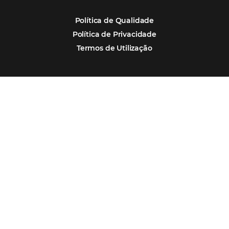
POSTS RECENTES
Hotel Report 2026 revela números e apont
oportunidades para destinos brasileiros
Corpus Christi 2026 revela demanda mais
distribuída e oportunidades para turismo n
Corpus Christi 2026: destinos mais procur
tendências de compra dos viajantes
Nova integração Niara + Asksuite: transfo
conversas em reservas