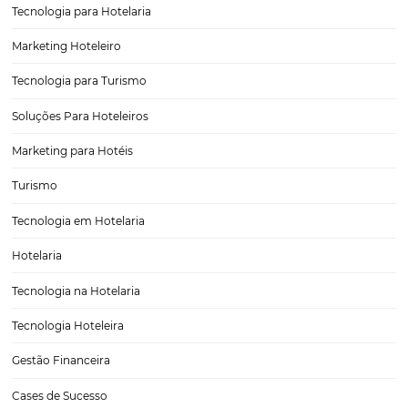
Conteúdo Além do SEO: 4 Exemplos para Transfo
Experiência do Cliente do seu Hotel ou Pousada
Nos dias de hoje, o investimento em tecnologia é uma prioridade p
empresas, especialmente no setor de hotelaria. No entanto, um asp
frequentemente negligenciado é a criação de conteúdo que realm
suporte a experiência do cliente. É fundamental entender…