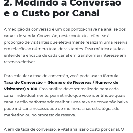
distribuição hoteleira. Enquanto as operadoras podem t
grupos e pacotes de turismo, os GDS são frequentemen
utilizados por agentes de viagem, permitindo uma gest
eficiente de informações e reservas. Compreender o pap
cada canal é fundamental para uma análise de perfor
eficaz.
Antes de avançar, é importante analisar os dados históri
cada canal, permitindo identificar tendências e padrõe
podem influenciar futuras decisões de distribuição. Isso
não apenas a observação de quais canais geram mais re
mas também quais têm os custos mais altos e as taxas d
cancelamento mais significativas.
2. Medindo a Convers
e o Custo por Canal