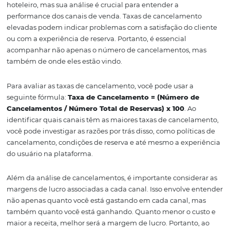
Além da taxa de conversão, é vital analisar o custo por ca
custo por canal refere-se à quantia gasta para gerar rese
através de um determinado canal. Aqui, você deve consi
não só as comissões pagas às OTAs, mas também os cust
marketing e publicidade associados a vendas diretas. P
calcular o custo por canal, utilize a fórmula:
Custo por C
Custo Total do Canal / Número de Reservas
.
Com esses dados em mãos, os gestores podem tomar de
informadas sobre onde alocar recursos e quais canais pri
Isso é especialmente relevante em períodos de alta de
quando a eficiência na captação de reservas pode resul
lucros significativamente maiores.
3. Avaliando
Cancelamentos e