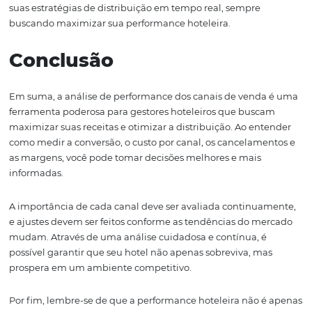
4. Tomando Decisões
Distribuição Mais
Rentáveis
Depois de coletar e analisar todos os dados sobre a per
dos canais de venda, o próximo passo é tomar decisões
informadas que maximizem a rentabilidade. Isso pode 
a reavaliação de parcerias com OTAs, ajustes nas camp
marketing para vendas diretas ou mesmo a exploração 
canais de distribuição.
Por exemplo, se você descobrir que as vendas diretas es
gerando uma taxa de conversão alta, mas precisam de 
visibilidade, pode ser interessante investir em SEO e ma
digital para seu site. Além disso, pode haver oportunida