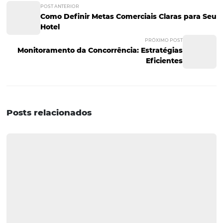
comportamento do cliente e adaptação às suas necessi
Investir tempo e recursos na análise dos canais de vend
passo vital para garantir que seu hotel esteja sempre à f
Perguntas e Respostas
Pergunta 1: O que é a taxa de conve
e por que é importante?
A taxa de conversão é a proporção de visitantes que rea
uma reserva em relação ao número total de visitantes. É
importante porque indica a eficácia de cada canal de v
ajuda os gestores a entender onde estão perdendo poten
reservas.
Pergunta 2: Como posso reduzir as 
de cancelamento?