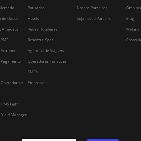
diferença na hora de ganhar o
redes, resorts, ent
consumidor, e um dos principais é a
mantenham atuali
experiência do cliente no hotel. Muitas
tecnologias para a
vezes, surgem dúvidas sobre…
produtividade e r
média. A tecnolo
Alternative: