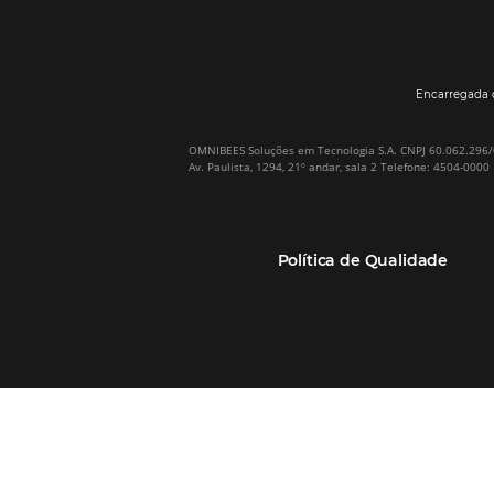
Por que Omnibees
Soluções Omnibees
Sobre a Omnibees
HotéisNet / Operadoras
A Omnibees em números
Gestor de Canais
Nossos Clientes
Bee2Pay Pagamentos
Nossa Equipe
Seguros
Casos de Sucesso
Motor de Reservas
Projeto PT
Website
(RGPC) – Portugal
Central de Reservas
Calculadora de ROI
CRM e Automação de
Marketing
Canal TMCs e Empresas