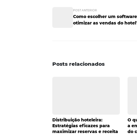
Os clientes querem experiências
fará com que eles fiquem não a
da
Aberdeen Group Inc.
, empr
de 89% de seus clientes, em c
principal objetivo do omnichann
segmentar estratégias e descob
omnichannel? Saiba mais dicas 
POST ANTERIOR
Como escolher um 
otimizar as vendas