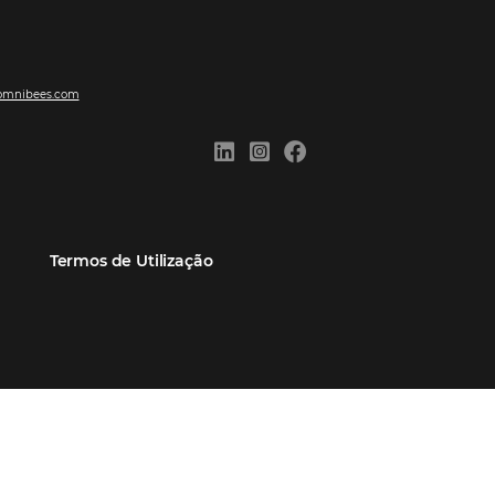
ões
Comunidade
Contato
eiros
Omnibees Academy
Atendimento ao Cliente
Parceiro
Blog
Reclame Aqui
Webinars Omnibees
Carreiras
Casos de Sucesso
Medidas de atuação