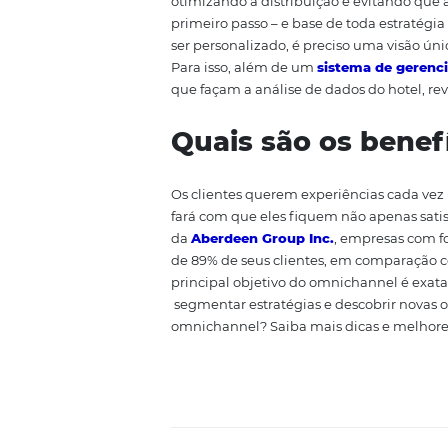
A indústria hoteleira não fica 
enxergar o hóspede, e está pres
seu hotel ou pousada? Na hotela
clientes, investindo na experiênc
mesma imagem e percepção do h
serviços. Da mesma forma, a ex
criadas durante o contato. As ta
otimizando a distribuição e ev
primeiro passo – e base de toda
ser personalizado, é preciso um
Para isso, além de um
sistema 
que façam a análise de dados do
Quais são os b