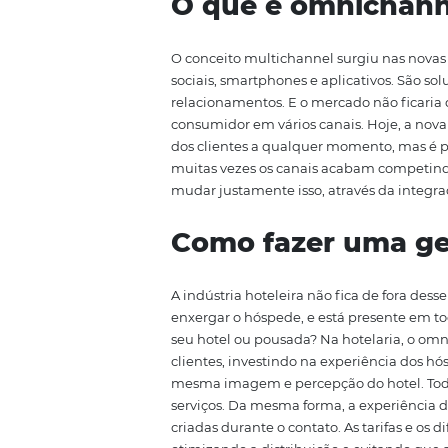
para que não haja fronteiras ent
qualidade: é preciso oferecer 
atendimento. E como acompanh
novidade. Acompanhe!
O que é omnic
O conceito multichannel surgiu 
sociais, smartphones e aplicativ
relacionamentos. E o mercado nã
consumidor em vários canais. Ho
dos clientes a qualquer moment
muitas vezes os canais acabam 
mudar justamente isso, através 
Como fazer u