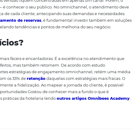
de fora desse conceito. O omnichannel é antes de tudo uma
ente em todos os negócios atuais. Mas como aplicar o conce
ria, o omnichannel vem principalmente para trazer resulta
ia dos hóspedes. Seja pelo site, redes sociais ou telefone, o
otel. Todos os canais devem apresentar as mesmas infor
periência de hospedagem deve ser compatível e atender as
rifas e os diferentes canais online devem ser gerenciados 
itando que as vendas fiquem concentradas em apenas um c
 estratégia – é conhecer o seu público. No omnichannel, o
a visão única de cada cliente, antecipando suas demandas
de gerenciamento de reservas
, é fundamental investir 
 hotel, revelando tendências e pontos de melhoria do seu
enefícios?