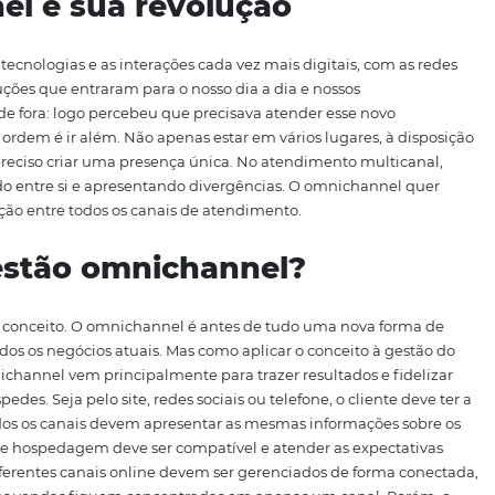
re online e offline. Assim, os clientes já não esperam mais 
uma
experiência
simples, consistente e efetiva em toda a su
ar esta mudança? Vamos explorar um pouco melhor como
hannel e sua revolução
nas novas tecnologias e as interações cada vez mais digita
os. São soluções que entraram para o nosso dia a dia e noss
o ficaria de fora: logo percebeu que precisava atender es
je, a nova ordem é ir além. Não apenas estar em vários lug
o, mas é preciso criar uma presença única. No atendiment
competindo entre si e apresentando divergências. O omn
da integração entre todos os canais de atendimento.
ma gestão omnichannel?