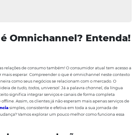
 que é Omnichannel? E
aram — e as relações de consumo também! O consumidor 
, e não quer mais esperar. Compreender o que é omnichan
lhorar a maneira como seus negócios se relacionam com o
acionado à ideia de
tudo, todos, universal
. Já a palavra
cha
ática, o conceito significa integrar serviços e canais de for