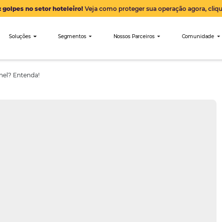
Alerta: golpes no setor hoteleiro!
Veja como proteger sua 
nibees
Soluções
Segmentos
Nossos Parceiro
é Omnichannel? Entenda!