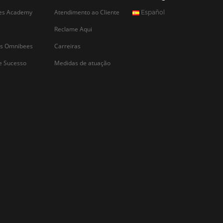
re outros se
zados com as últimas
lcançar níveis de
entabilidade acima da
gia está mudando a…
CADASTRAR