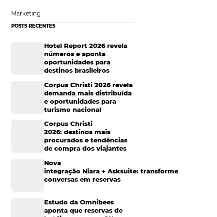
Tecnologia para Hotelaria
 nova forma de
ito à gestão do
Marketing Hoteleiro
dos e fidelizar
Mais Acessados
 cliente deve ter a
mações sobre os
Análise
 expectativas
de forma conectada,
Distribuição
anal. Porém, o
 atendimento deve
Marketing
 e necessidades.
POSTS RECENTES
também em soluções
 negócio.
Hotel Report 2026 rev
números e aponta
oportunidades para
destinos brasileiros
Corpus Christi 2026 re