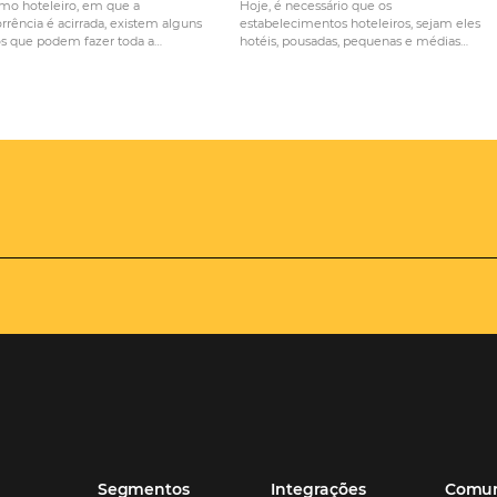
O que os hotéis de luxo têm
Conheça as 
a ensinar sobre experiência
Omnibees e 
a
do cliente?
frente da co
No ramo hoteleiro, em que a
Hoje, é necessári
de
concorrência é acirrada, existem alguns
estabelecimentos 
so
pontos que podem fazer toda a
hotéis, pousadas,