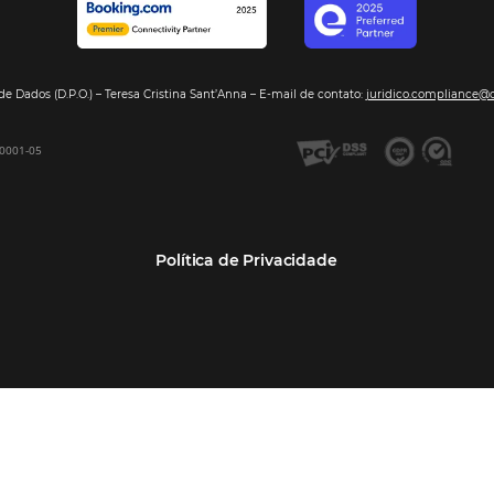
Segmentos
Integraç
Dados de Mercado
Pousadas
Nossos Parc
Inteligência de Dados
Hotéis
Seja nosso 
GDS Sabre, Amadeus
Redes Hoteleiras
Integração PMS
Resorts e Spas
Bee2Bee – Extranet
Agências de Viagens
Bee2Bee – Pagamento
Operadoras Turísticas
Seguro
TMCs
Bee2Bee – Operadora e
Empresas
Agência
Bee Price – RMS Light