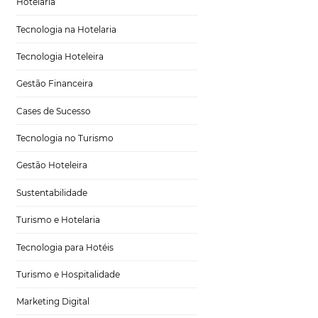
Tecnologia em Hotelaria
Hotelaria
Tecnologia na Hotelaria
Tecnologia Hoteleira
ntenda!
Gestão Financeira
Cases de Sucesso
Tecnologia no Turismo
atual tem acesso a
Gestão Hoteleira
nel neste contexto
 mercado. O
Sustentabilidade
nnel,
da língua
Turismo e Hotelaria
ma completa