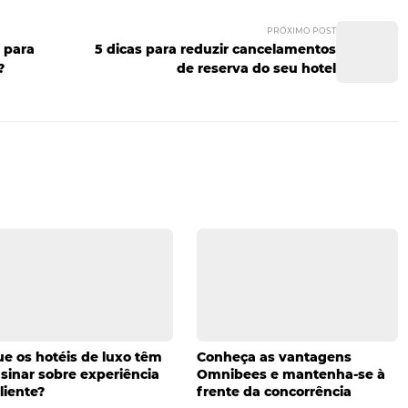
 cada vez mais fáceis e encantadoras. É a excelência no 
penas satisfeitos, mas também retornem. De acordo com 
esas com fortes estratégias de engajamento omnichannel
omparação com os 33% de
retenção
daquelas com estratégias
el é exatamente a fidelização. Ao mapear a jornada do clie
rir novas oportunidades Gostou de conhecer mais a fundo 
e melhores práticas da hotelaria lendo
outros artigos O
PRÓ
software para
5 dicas para reduzir cance
 do hotel?
de reserva do s