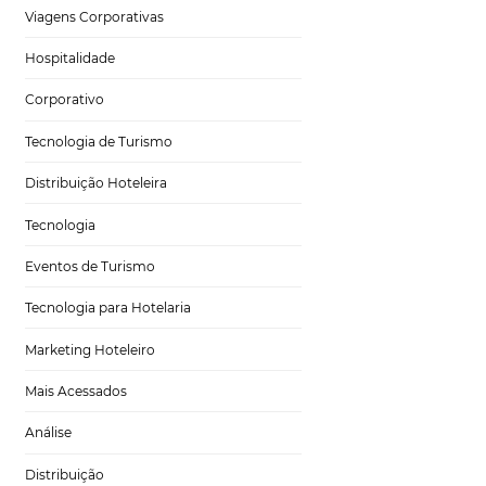
apenas serviços de
Tecnologia para Hotéis
a jornada de
 funciona essa
Turismo e Hospitalidade
Marketing Digital
Viagens Corporativas
Hospitalidade
is, com as redes
os
Corporativo
se novo
ares, à disposição
Tecnologia de Turismo
o multicanal,
ichannel quer
Distribuição Hoteleira
Tecnologia
Eventos de Turismo