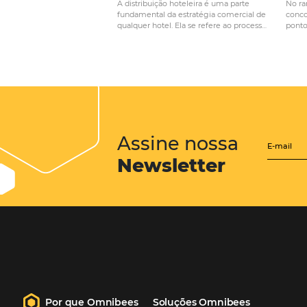
Posts relacionados
Distribuição hoteleira:
Estratégias eficazes para
maximizar reservas e receit
A distribuição hoteleira é uma parte
fundamental da estratégia comercial 
qualquer hotel. Ela se refere ao proces